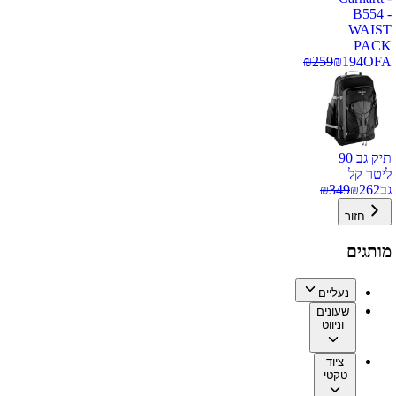
B554 -
WAIST
PACK
₪
259
₪
194
OFA
תיק גב 90
ליטר קל
גב
262
₪
349
₪
חזור
מותגים
נעליים
שעונים
וניווט
ציוד
טקטי