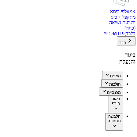
אמאלפי כיסא
מתקפל + כיס
ורצועת נשיאה
(כחול
בלבד)
119
₪
159
₪
חזור
ביגוד
והנעלה
נעליים
חולצות
מכנסיים
ביגוד
חורף
הלבשה
תחתונה