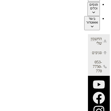
פנסים
וכלים
ביגוד
ואאוטדור
החשבון
שלי
סניפים
053-
7750-
770