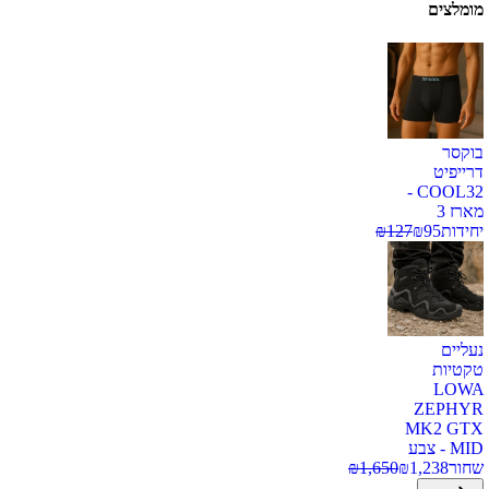
מומלצים
בוקסר
דרייפיט
COOL32 -
מארז 3
יחידות
95
₪
127
₪
נעליים
טקטיות
LOWA
ZEPHYR
MK2 GTX
MID - צבע
שחור
1,238
₪
1,650
₪