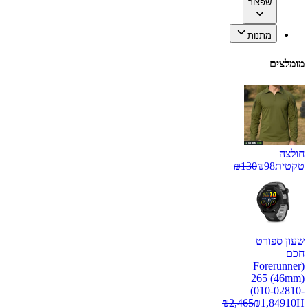
שפצור
מתנות
מומלצים
חולצה
טקטית
98
₪
130
₪
שעון ספורט
חכם
(Forerunner
265 (46mm)
(010-02810-
₪
2,465
₪
1,849
10H