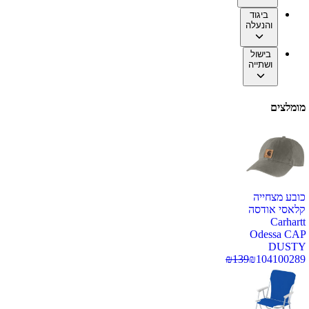
ביגוד
והנעלה
בישול
ושתייה
מומלצים
כובע מצחייה
קלאסי אודסה
Carhartt
Odessa CAP
DUSTY
₪
139
₪
104
100289