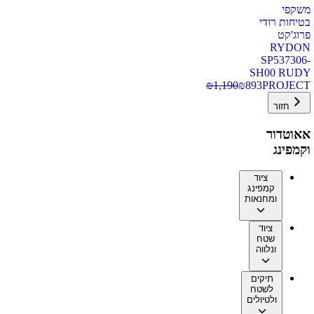
משקפי
בטיחות רודי
פרוג'קט
RYDON
SP537306-
SH00 RUDY
₪
1,190
₪
893
PROJECT
חזור
אאוטדור
וקמפינג
ציוד
קמפינג
ומחנאות
ציוד
שטח
ונלווה
תיקים
לשטח
ולטיולים