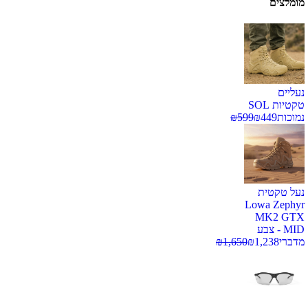
מומלצים
נעליים
טקטיות SOL
נמוכות
449
₪
599
₪
נעל טקטית
Lowa Zephyr
MK2 GTX
MID - צבע
מדברי
1,238
₪
1,650
₪