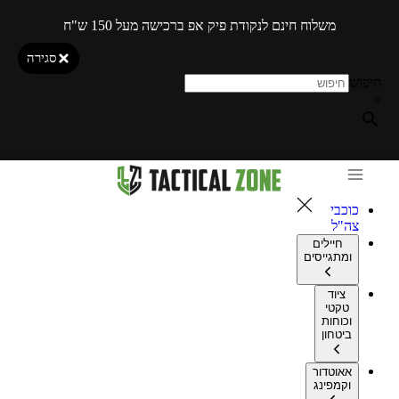
משלוח חינם לנקודת פיק אפ ברכישה מעל 150 ש"ח
סגירה
חיפוש
×
כוכבי
צה"ל
חיילים
ומתגייסים
ציוד
טקטי
וכוחות
ביטחון
אאוטדור
וקמפינג