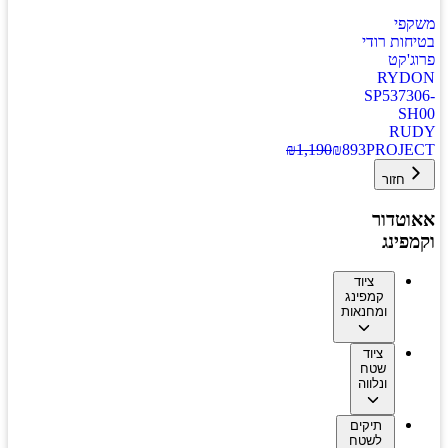
משקפי
בטיחות רודי
פרוג'קט
RYDON
SP537306-
SH00
RUDY
₪
1,190
₪
893
PROJECT
חזור
אאוטדור
וקמפינג
ציוד
קמפינג
ומחנאות
ציוד
שטח
ונלווה
תיקים
לשטח