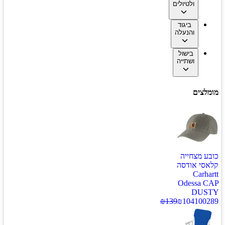
ולטיולים
ביגוד
והנעלה
בישול
ושתייה
מומלצים
כובע מצחייה
קלאסי אודסה
Carhartt
Odessa CAP
DUSTY
₪
139
₪
104
100289