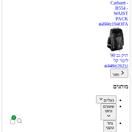
Carhartt -
B554 -
WAIST
PACK
₪
259
₪
194
OFA
תיק גב 90
ליטר קל
גב
262
₪
349
₪
חזור
מותגים
נעליים
שעונים
וניווט
0
ציוד
טקטי