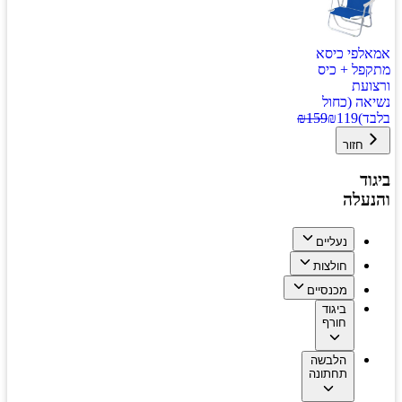
אמאלפי כיסא
מתקפל + כיס
ורצועת
נשיאה (כחול
בלבד)
119
₪
159
₪
חזור
ביגוד
והנעלה
נעליים
חולצות
מכנסיים
ביגוד
חורף
הלבשה
תחתונה