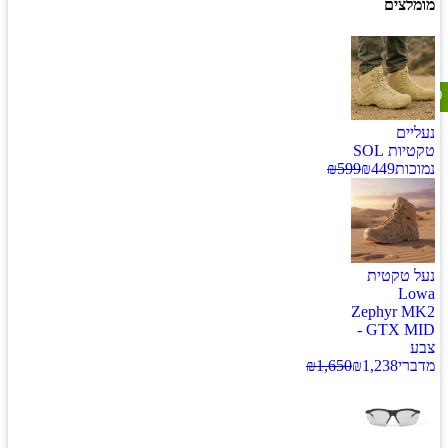
מומלצים
נעליים
טקטיות SOL
נמוכות
449
₪
599
₪
נעל טקטית
Lowa
Zephyr MK2
GTX MID -
צבע
מדברי
1,238
₪
1,650
₪