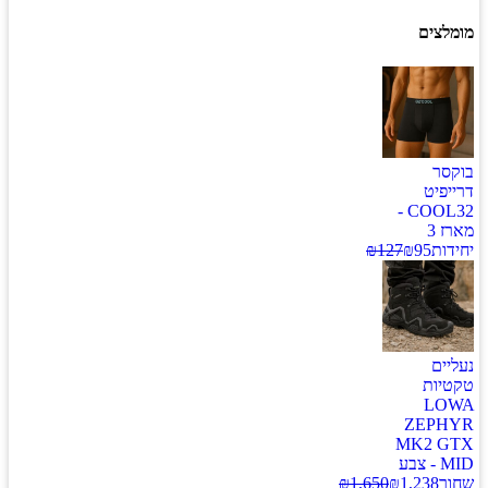
מומלצים
בוקסר
דרייפיט
COOL32 -
מארז 3
יחידות
95
₪
127
₪
נעליים
טקטיות
LOWA
ZEPHYR
MK2 GTX
MID - צבע
שחור
1,238
₪
1,650
₪