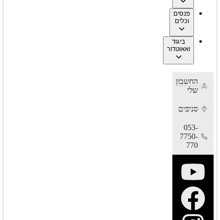
פנסים
וכלים
ביגוד
ואאוטדור
החשבון
שלי
סניפים
053-
7750-
770