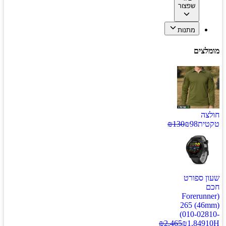
שפצור
מתנות
מומלצים
חולצה
טקטית
98
₪
130
₪
שעון ספורט
חכם
(Forerunner
265 (46mm)
(010-02810-
₪
2,465
₪
1,849
10H