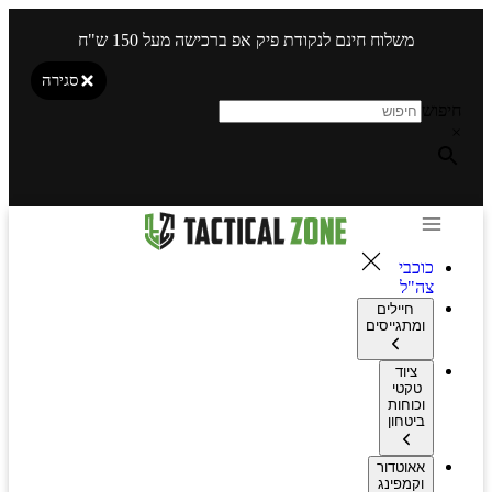
משלוח חינם לנקודת פיק אפ ברכישה מעל 150 ש"ח
סגירה
חיפוש
×
כוכבי
צה"ל
חיילים
ומתגייסים
ציוד
טקטי
וכוחות
ביטחון
אאוטדור
וקמפינג