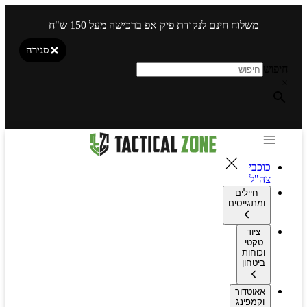
משלוח חינם לנקודת פיק אפ ברכישה מעל 150 ש"ח
סגירה
חיפוש
×
כוכבי
צה"ל
חיילים
ומתגייסים
ציוד
טקטי
וכוחות
ביטחון
אאוטדור
וקמפינג