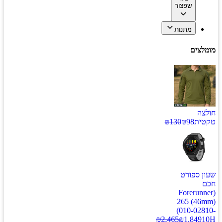
שפצור
מתנות
מומלצים
חולצה
טקטית
98
₪
130
₪
שעון ספורט
חכם
(Forerunner
265 (46mm)
(010-02810-
₪
2,465
₪
1,849
10H