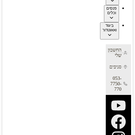
פנסים
וכלים
ביגוד
ואאוטדור
החשבון
שלי
סניפים
053-
7750-
770