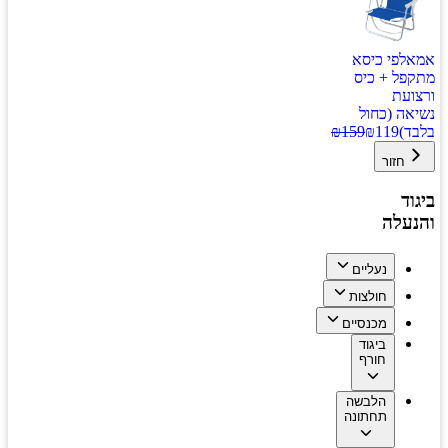
אמאלפי כיסא
מתקפל + כיס
ורצועת
נשיאה (כחול
בלבד)
119
₪
159
₪
חזור
ביגוד
והנעלה
נעליים
חולצות
מכנסיים
ביגוד
חורף
הלבשה
תחתונה