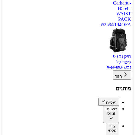
Carhartt -
B554 -
WAIST
PACK
₪
259
₪
194
OFA
תיק גב 90
ליטר קל
גב
262
₪
349
₪
חזור
מותגים
נעליים
שעונים
וניווט
ציוד
טקטי