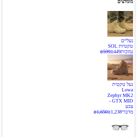
מומלצים
נעליים
טקטיות SOL
נמוכות
449
₪
599
₪
נעל טקטית
Lowa
Zephyr MK2
GTX MID -
צבע
מדברי
1,238
₪
1,650
₪