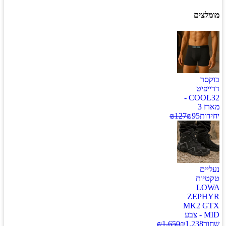
מומלצים
בוקסר
דרייפיט
COOL32 -
מארז 3
יחידות
95
₪
127
₪
נעליים
טקטיות
LOWA
ZEPHYR
MK2 GTX
MID - צבע
שחור
1,238
₪
1,650
₪