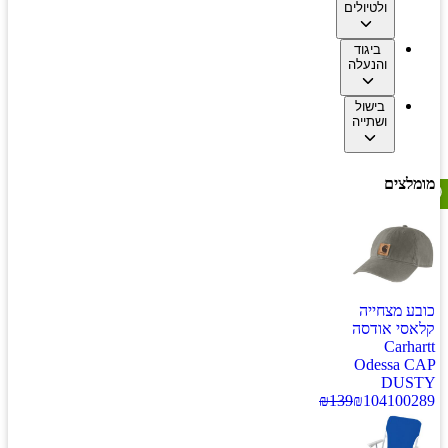
ולטיולים
ביגוד
והנעלה
בישול
ושתייה
מומלצים
כובע מצחייה
קלאסי אודסה
Carhartt
Odessa CAP
DUSTY
₪
139
₪
104
100289