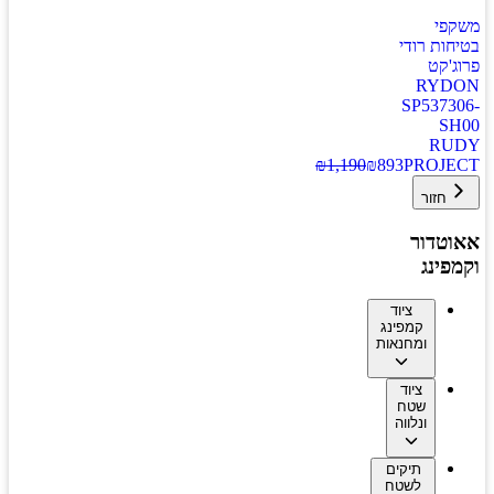
משקפי
בטיחות רודי
פרוג'קט
RYDON
SP537306-
SH00
RUDY
₪
1,190
₪
893
PROJECT
חזור
אאוטדור
וקמפינג
ציוד
קמפינג
ומחנאות
ציוד
שטח
ונלווה
תיקים
לשטח