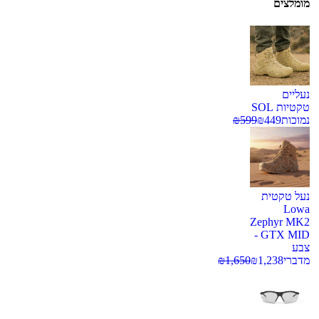
מומלצים
נעליים
טקטיות SOL
נמוכות
449
₪
599
₪
נעל טקטית
Lowa
Zephyr MK2
GTX MID -
צבע
מדברי
1,238
₪
1,650
₪