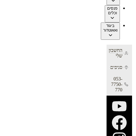
פנסים
וכלים
ביגוד
ואאוטדור
החשבון
שלי
סניפים
053-
7750-
770