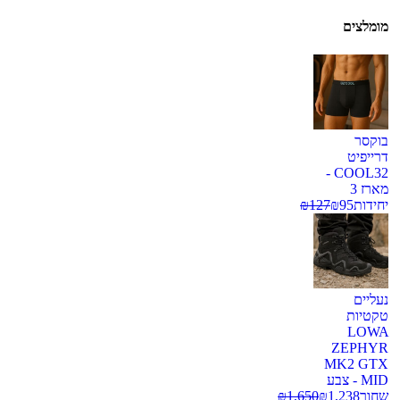
מומלצים
בוקסר
דרייפיט
COOL32 -
מארז 3
יחידות
95
₪
127
₪
נעליים
טקטיות
LOWA
ZEPHYR
MK2 GTX
MID - צבע
שחור
1,238
₪
1,650
₪