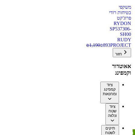
משקפי
בטיחות רודי
פרוג'קט
RYDON
SP537306-
SH00
RUDY
₪
1,190
₪
893
PROJECT
חזור
אאוטדור
וקמפינג
ציוד
קמפינג
ומחנאות
ציוד
שטח
ונלווה
תיקים
לשטח