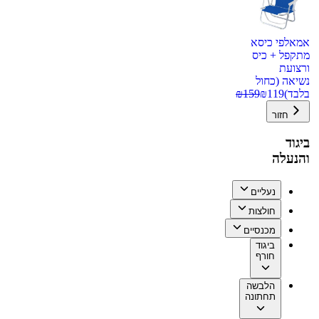
אמאלפי כיסא
מתקפל + כיס
ורצועת
נשיאה (כחול
בלבד)
119
₪
159
₪
חזור
ביגוד
והנעלה
נעליים
חולצות
מכנסיים
ביגוד
חורף
הלבשה
תחתונה