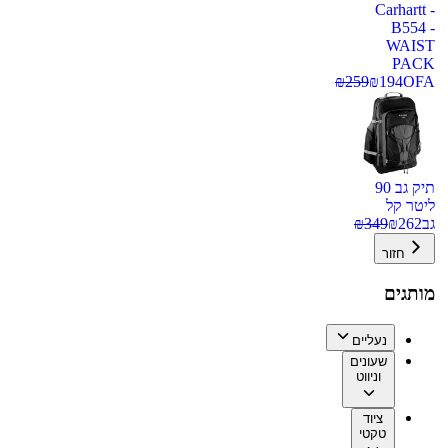
Carhartt -
B554 -
WAIST
PACK
₪
259
₪
194
OFA
תיק גב 90
ליטר קל
גב
262
₪
349
₪
חזור
מותגים
נעליים
שעונים
וניווט
ציוד
טקטי