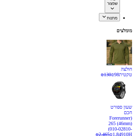
שפצור
מתנות
מומלצים
חולצה
טקטית
98
₪
130
₪
שעון ספורט
חכם
(Forerunner
265 (46mm)
(010-02810-
₪
2,465
₪
1,849
10H