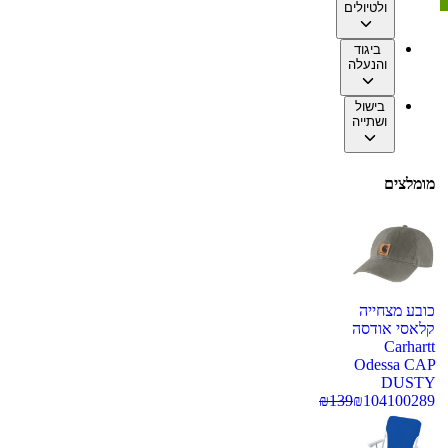
ולטיולים
ביגוד
והנעלה
בישול
ושתייה
מומלצים
כובע מצחייה
קלאסי אודסה
Carhartt
Odessa CAP
DUSTY
₪
139
₪
104
100289