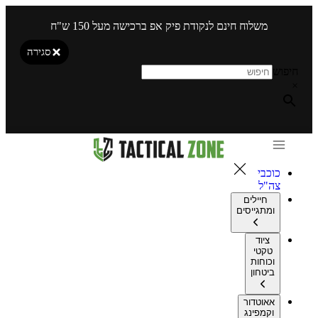
משלוח חינם לנקודת פיק אפ ברכישה מעל 150 ש"ח
סגירה
חיפוש
×
כוכבי
צה"ל
חיילים
ומתגייסים
ציוד
טקטי
וכוחות
ביטחון
אאוטדור
וקמפינג