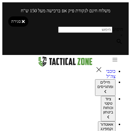
משלוח חינם לנקודת פיק אפ ברכישה מעל 150 ש"ח
סגירה
חיפוש
×
כוכבי
צה"ל
חיילים
ומתגייסים
ציוד
טקטי
וכוחות
ביטחון
אאוטדור
וקמפינג