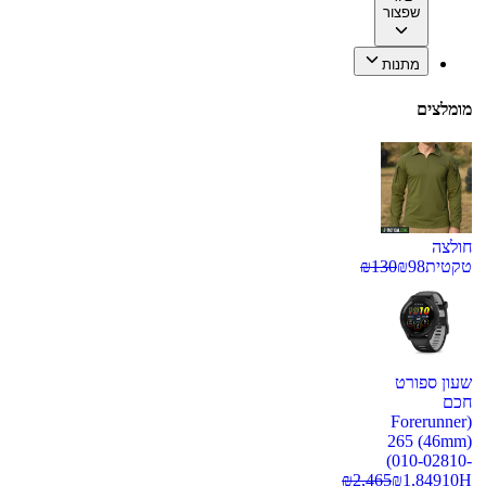
שפצור
מתנות
מומלצים
חולצה
טקטית
98
₪
130
₪
שעון ספורט
חכם
(Forerunner
265 (46mm)
(010-02810-
₪
2,465
₪
1,849
10H