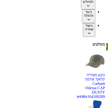
ולטיולים
ביגוד
והנעלה
בישול
ושתייה
מומלצים
כובע מצחייה
קלאסי אודסה
Carhartt
Odessa CAP
DUSTY
₪
139
₪
104
100289