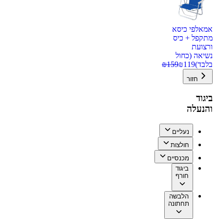
אמאלפי כיסא
מתקפל + כיס
ורצועת
נשיאה (כחול
בלבד)
119
₪
159
₪
חזור
ביגוד
והנעלה
נעליים
חולצות
מכנסיים
ביגוד
חורף
הלבשה
תחתונה