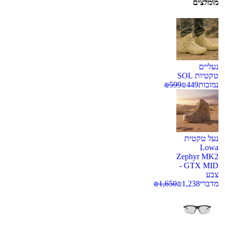
מומלצים
נעליים
טקטיות SOL
נמוכות
449
₪
599
₪
נעל טקטית
Lowa
Zephyr MK2
GTX MID -
צבע
מדברי
1,238
₪
1,650
₪