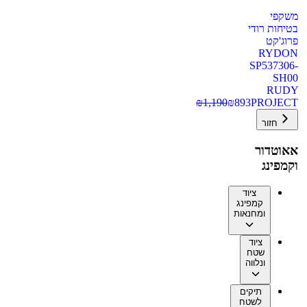
משקפי
בטיחות רודי
פרוג'קט
RYDON
SP537306-
SH00
RUDY
₪
1,190
₪
893
PROJECT
חזור
אאוטדור
וקמפינג
ציוד
קמפינג
ומחנאות
ציוד
שטח
ונלווה
תיקים
לשטח