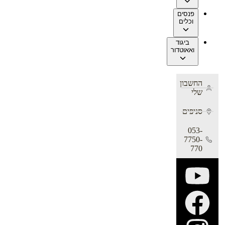
פנסים
וכלים
ביגוד
ואאוטדור
החשבון
שלי
סניפים
053-
7750-
770