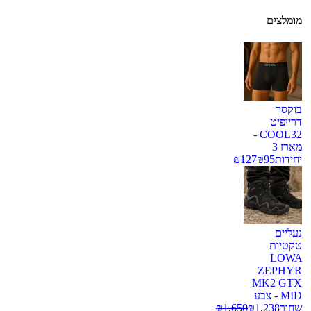
מומלצים
בוקסר
דרייפיט
COOL32 -
מארז 3
יחידות
95
₪
127
₪
נעליים
טקטיות
LOWA
ZEPHYR
MK2 GTX
MID - צבע
שחור
1,238
₪
1,650
₪