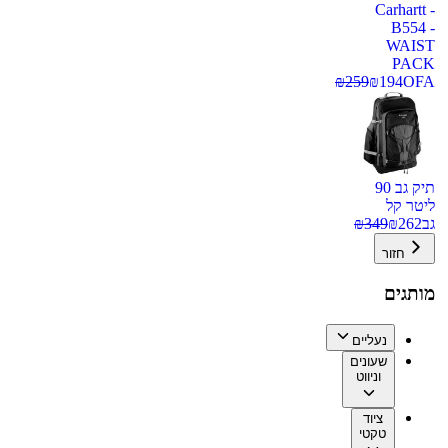
Carhartt -
B554 -
WAIST
PACK
₪
259
₪
194
OFA
תיק גב 90
ליטר קל
גב
262
₪
349
₪
חזור
מותגים
נעליים
שעונים
וניווט
ציוד
טקטי