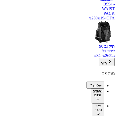
B554 -
WAIST
PACK
₪
259
₪
194
OFA
תיק גב 90
ליטר קל
גב
262
₪
349
₪
חזור
מותגים
נעליים
שעונים
וניווט
ציוד
טקטי