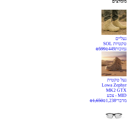
מומלצים
נעליים
טקטיות SOL
נמוכות
449
₪
599
₪
נעל טקטית
Lowa Zephyr
MK2 GTX
MID - צבע
מדברי
1,238
₪
1,650
₪