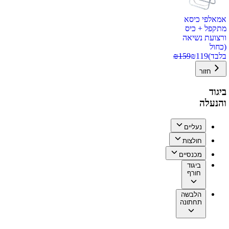
אמאלפי כיסא
מתקפל + כיס
ורצועת נשיאה
(כחול
בלבד)
119
₪
159
₪
חזור
ביגוד
והנעלה
נעליים
חולצות
מכנסיים
ביגוד
חורף
הלבשה
תחתונה