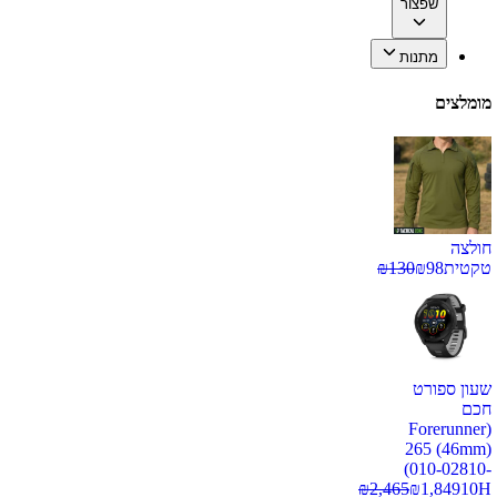
שפצור
מתנות
מומלצים
חולצה
טקטית
98
₪
130
₪
שעון ספורט
חכם
(Forerunner
265 (46mm)
(010-02810-
₪
2,465
₪
1,849
10H