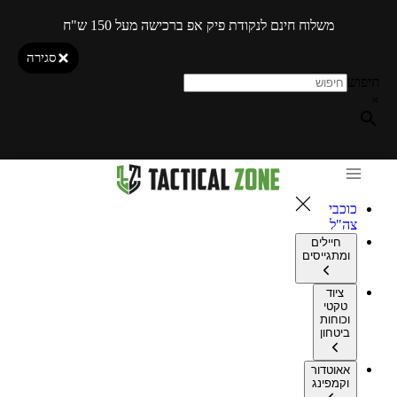
משלוח חינם לנקודת פיק אפ ברכישה מעל 150 ש"ח
סגירה
חיפוש
×
כוכבי
צה"ל
חיילים
ומתגייסים
ציוד
טקטי
וכוחות
ביטחון
אאוטדור
וקמפינג