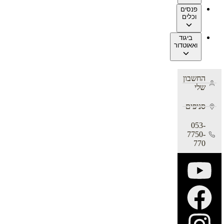
פנסים
וכלים
ביגוד
ואאוטדור
החשבון
שלי
סניפים
053-
7750-
770