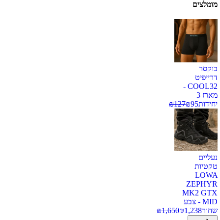
מומלצים
בוקסר
דרייפיט
COOL32 -
מארז 3
יחידות
95
₪
127
₪
נעליים
טקטיות
LOWA
ZEPHYR
MK2 GTX
MID - צבע
שחור
1,238
₪
1,650
₪