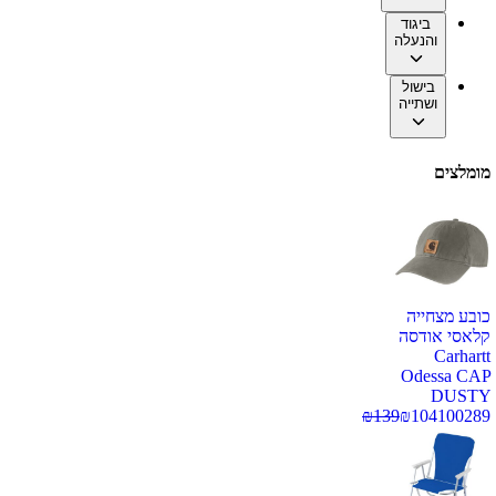
ביגוד
והנעלה
בישול
ושתייה
מומלצים
כובע מצחייה
קלאסי אודסה
Carhartt
Odessa CAP
DUSTY
₪
139
₪
104
100289