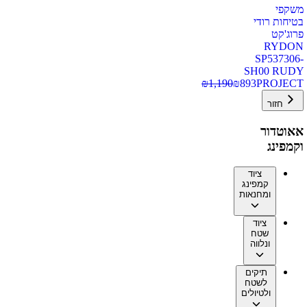
משקפי
בטיחות רודי
פרוג'קט
RYDON
SP537306-
SH00 RUDY
₪
1,190
₪
893
PROJECT
חזור
אאוטדור
וקמפינג
ציוד
קמפינג
ומחנאות
ציוד
שטח
ונלווה
תיקים
לשטח
ולטיולים