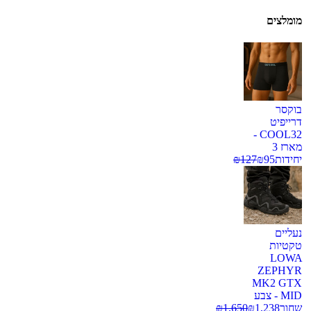
מומלצים
בוקסר
דרייפיט
COOL32 -
מארז 3
יחידות
95
₪
127
₪
נעליים
טקטיות
LOWA
ZEPHYR
MK2 GTX
MID - צבע
שחור
1,238
₪
1,650
₪