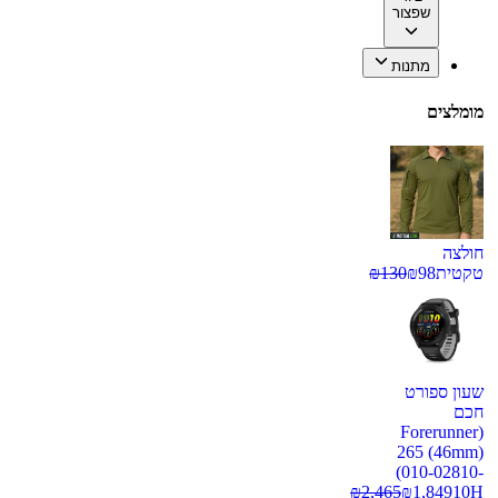
שפצור
מתנות
מומלצים
חולצה
טקטית
98
₪
130
₪
שעון ספורט
חכם
(Forerunner
265 (46mm)
(010-02810-
₪
2,465
₪
1,849
10H