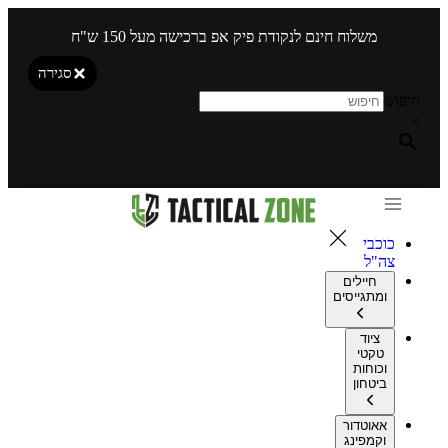
משלוח חינם לנקודת פיק אפ ברכישה מעל 150 ש"ח
סגירה
חיפוש
×
כוכבי
צה"ל
חיילים
ומתגייסים
ציוד
טקטי
וכוחות
ביטחון
אאוטדור
וקמפינג