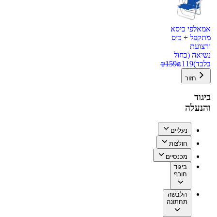
אמאלפי כיסא
מתקפל + כיס
ורצועת
נשיאה (כחול
בלבד)
119
₪
159
₪
חזור
ביגוד
והנעלה
נעליים
חולצות
מכנסיים
ביגוד
חורף
הלבשה
תחתונה