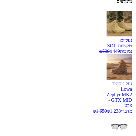
מומלצים
נעליים
טקטיות SOL
נמוכות
449
₪
599
₪
נעל טקטית
Lowa
Zephyr MK2
GTX MID -
צבע
מדברי
1,238
₪
1,650
₪