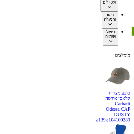
ולטיולים
ביגוד
והנעלה
בישול
ושתייה
מומלצים
כובע מצחייה
קלאסי אודסה
Carhartt
Odessa CAP
DUSTY
₪
139
₪
104
100289