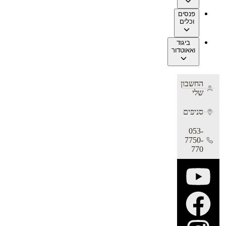
פנסים
וכלים
ביגוד
ואאוטדור
החשבון
שלי
סניפים
053-
7750-
770