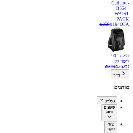
Carhartt -
B554 -
WAIST
PACK
₪
259
₪
194
OFA
תיק גב 90
ליטר קל
גב
262
₪
349
₪
חזור
מותגים
נעליים
שעונים
וניווט
ציוד
טקטי