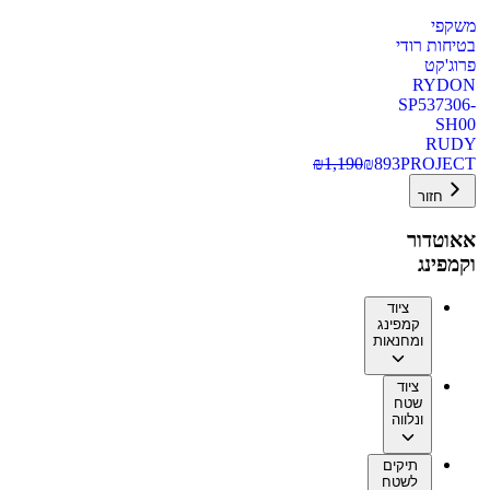
משקפי
בטיחות רודי
פרוג'קט
RYDON
SP537306-
SH00
RUDY
₪
1,190
₪
893
PROJECT
חזור
אאוטדור
וקמפינג
ציוד
קמפינג
ומחנאות
ציוד
שטח
ונלווה
תיקים
לשטח