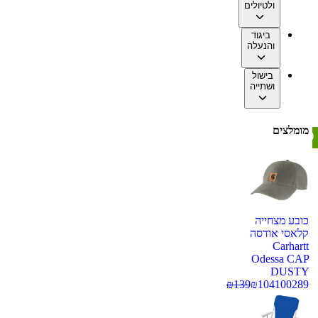
ולטיולים
ביגוד
והנעלה
בישול
ושתייה
מומלצים
כובע מצחייה
קלאסי אודסה
Carhartt
Odessa CAP
DUSTY
₪
139
₪
104
100289