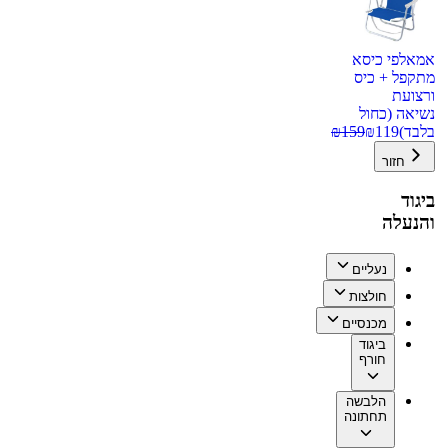
אמאלפי כיסא
מתקפל + כיס
ורצועת
נשיאה (כחול
בלבד)
119
₪
159
₪
חזור
ביגוד
והנעלה
נעליים
חולצות
מכנסיים
ביגוד
חורף
הלבשה
תחתונה