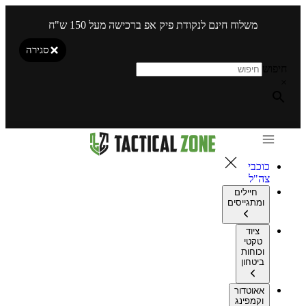
משלוח חינם לנקודת פיק אפ ברכישה מעל 150 ש"ח
סגירה
חיפוש
×
כוכבי
צה"ל
חיילים
ומתגייסים
ציוד
טקטי
וכוחות
ביטחון
אאוטדור
וקמפינג