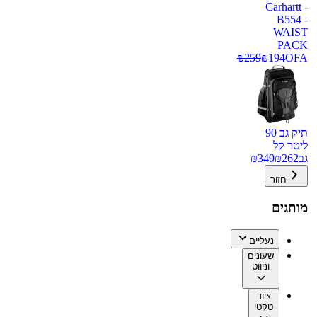
Carhartt -
B554 -
WAIST
PACK
₪
259
₪
194
OFA
תיק גב 90
ליטר קל
גב
262
₪
349
₪
חזור
מותגים
נעליים
שעונים
וניווט
ציוד
טקטי