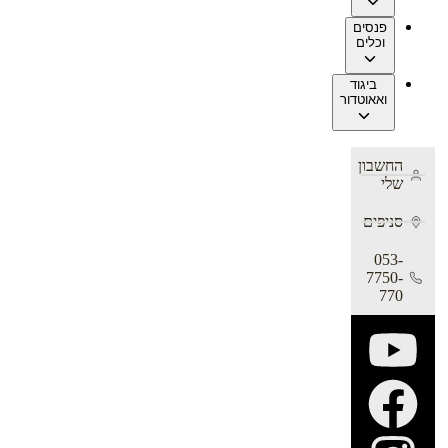
פנסים
וכלים
ביגוד
ואאוטדור
החשבון
שלי
סניפים
053-
7750-
770