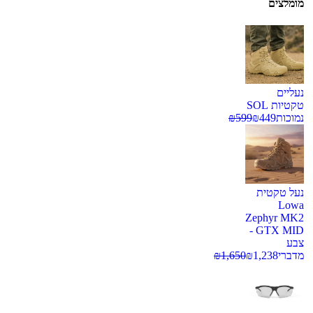
מומלצים
נעליים
טקטיות SOL
נמוכות
449
₪
599
₪
נעל טקטית
Lowa
Zephyr MK2
GTX MID -
צבע
מדברי
1,238
₪
1,650
₪