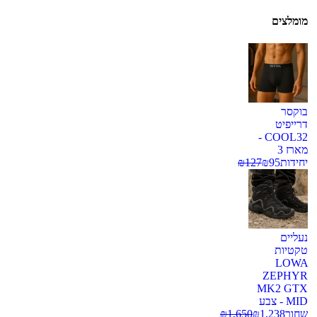
מומלצים
בוקסר
דרייפיט
COOL32 -
מארז 3
יחידות
95
₪
127
₪
נעליים
טקטיות
LOWA
ZEPHYR
MK2 GTX
MID - צבע
שחור
1,238
₪
1,650
₪