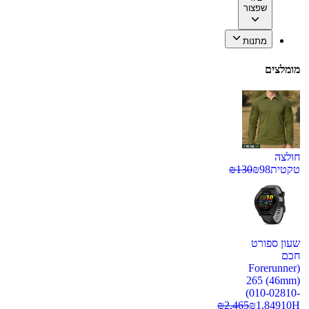
שפצור
מתנות
מומלצים
חולצה
טקטית
98
₪
130
₪
שעון ספורט
חכם
(Forerunner
265 (46mm)
(010-02810-
₪
2,465
₪
1,849
10H