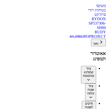
משקפי
בטיחות רודי
פרוג'קט
RYDON
SP537306-
SH00
RUDY
₪
1,190
₪
893
PROJECT
חזור
אאוטדור
וקמפינג
ציוד
קמפינג
ומחנאות
ציוד
שטח
ונלווה
תיקים
לשטח