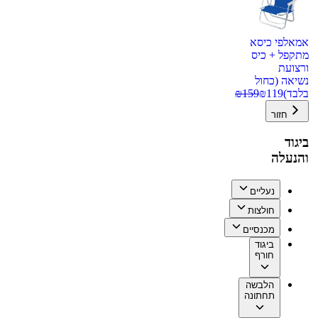
אמאלפי כיסא
מתקפל + כיס
ורצועת
נשיאה (כחול
בלבד)
119
₪
159
₪
חזור
ביגוד
והנעלה
נעליים
חולצות
מכנסיים
ביגוד
חורף
הלבשה
תחתונה