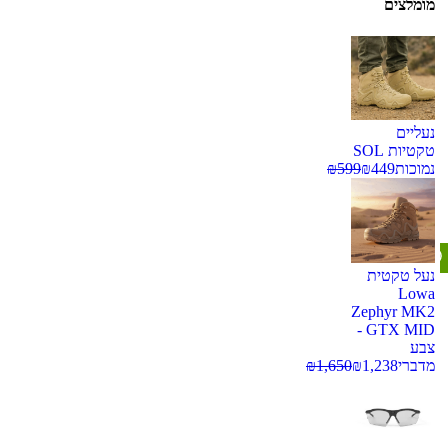
מומלצים
נעליים
טקטיות SOL
נמוכות
449
₪
599
₪
נעל טקטית
Lowa
Zephyr MK2
GTX MID -
צבע
מדברי
1,238
₪
1,650
₪