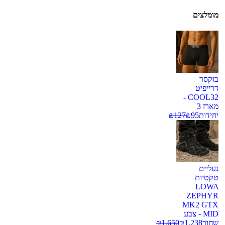
מומלצים
בוקסר
דרייפיט
COOL32 -
מארז 3
יחידות
95
₪
127
₪
נעליים
טקטיות
LOWA
ZEPHYR
MK2 GTX
MID - צבע
שחור
1,238
₪
1,650
₪