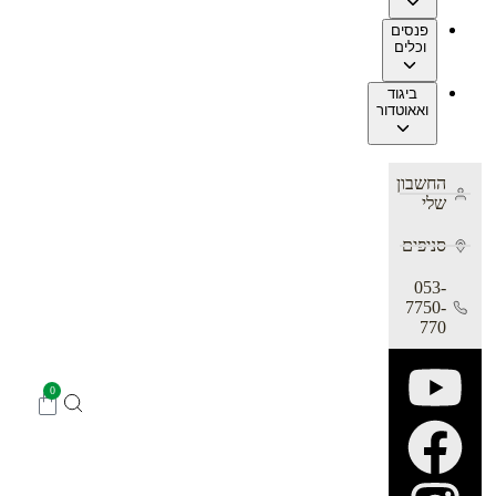
פנסים
וכלים
ביגוד
ואאוטדור
החשבון
שלי
סניפים
053-
7750-
770
0