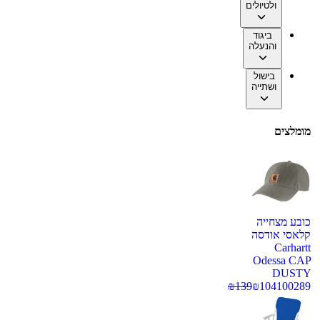
ולטיולים
ביגוד
והנעלה
בישול
ושתייה
מומלצים
כובע מצחייה
קלאסי אודסה
Carhartt
Odessa CAP
DUSTY
₪
139
₪
104
100289