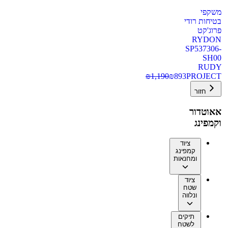
משקפי
בטיחות רודי
פרוג'קט
RYDON
SP537306-
SH00
RUDY
₪
1,190
₪
893
PROJECT
חזור
אאוטדור
וקמפינג
ציוד
קמפינג
ומחנאות
ציוד
שטח
ונלווה
תיקים
לשטח