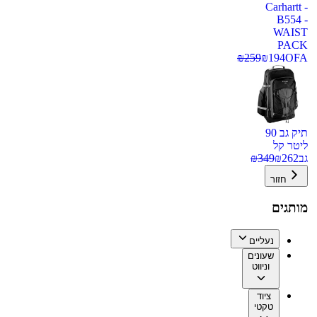
Carhartt -
B554 -
WAIST
PACK
₪
259
₪
194
OFA
תיק גב 90
ליטר קל
גב
262
₪
349
₪
חזור
מותגים
נעליים
שעונים
וניווט
ציוד
טקטי