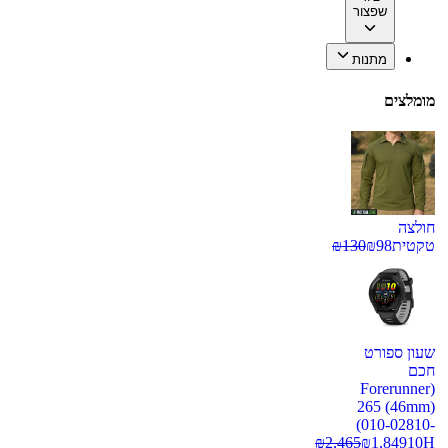
שפצור
מתנות
מומלצים
חולצה
טקטית
98
₪
130
₪
שעון ספורט
חכם
(Forerunner
265 (46mm)
(010-02810-
₪
2,465
₪
1,849
10H