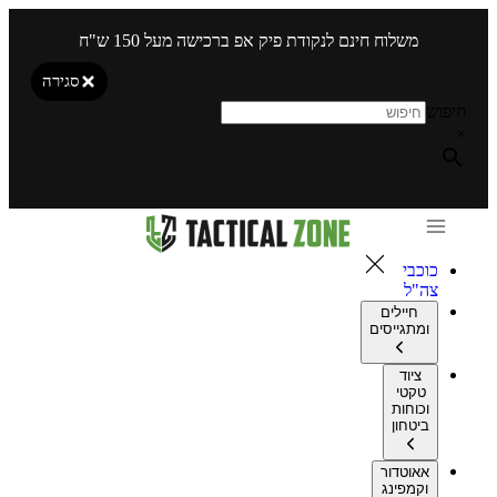
משלוח חינם לנקודת פיק אפ ברכישה מעל 150 ש"ח
סגירה
חיפוש
×
כוכבי
צה"ל
חיילים
ומתגייסים
ציוד
טקטי
וכוחות
ביטחון
אאוטדור
וקמפינג