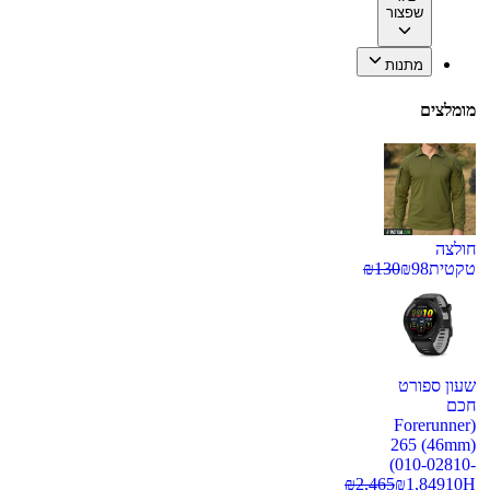
שפצור
מתנות
מומלצים
חולצה
טקטית
98
₪
130
₪
שעון ספורט
חכם
(Forerunner
265 (46mm)
(010-02810-
₪
2,465
₪
1,849
10H