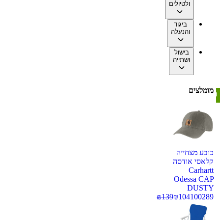
ולטיולים
ביגוד
והנעלה
בישול
ושתייה
מומלצים
כובע מצחייה
קלאסי אודסה
Carhartt
Odessa CAP
DUSTY
₪
139
₪
104
100289