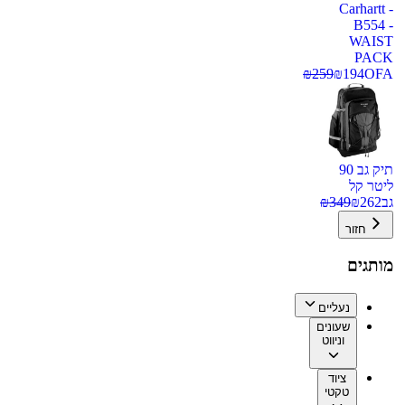
Carhartt -
B554 -
WAIST
PACK
₪
259
₪
194
OFA
תיק גב 90
ליטר קל
גב
262
₪
349
₪
חזור
מותגים
נעליים
שעונים
וניווט
ציוד
טקטי