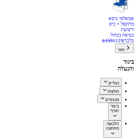
אמאלפי כיסא
מתקפל + כיס
ורצועת
נשיאה (כחול
בלבד)
119
₪
159
₪
חזור
ביגוד
והנעלה
נעליים
חולצות
מכנסיים
ביגוד
חורף
הלבשה
תחתונה