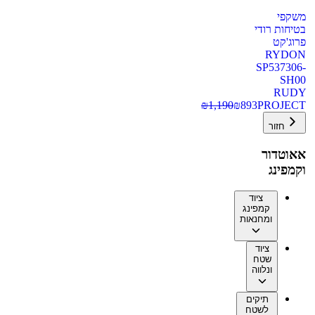
משקפי
בטיחות רודי
פרוג'קט
RYDON
SP537306-
SH00
RUDY
₪
1,190
₪
893
PROJECT
חזור
אאוטדור
וקמפינג
ציוד
קמפינג
ומחנאות
ציוד
שטח
ונלווה
תיקים
לשטח