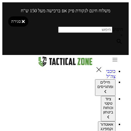
משלוח חינם לנקודת פיק אפ ברכישה מעל 150 ש"ח
סגירה
חיפוש
×
כוכבי
צה"ל
חיילים
ומתגייסים
ציוד
טקטי
וכוחות
ביטחון
אאוטדור
וקמפינג