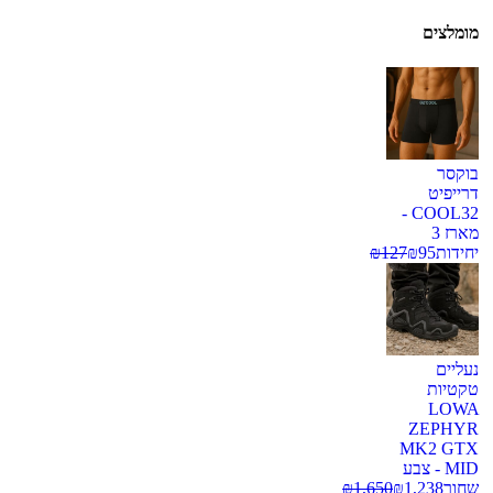
מומלצים
בוקסר
דרייפיט
COOL32 -
מארז 3
יחידות
95
₪
127
₪
נעליים
טקטיות
LOWA
ZEPHYR
MK2 GTX
MID - צבע
שחור
1,238
₪
1,650
₪