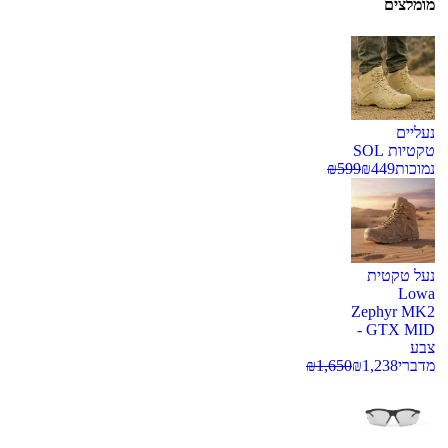
מומלצים
נעליים
טקטיות SOL
נמוכות
449
₪
599
₪
נעל טקטית
Lowa
Zephyr MK2
GTX MID -
צבע
מדברי
1,238
₪
1,650
₪