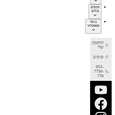
פנסים
וכלים
ביגוד
ואאוטדור
החשבון
שלי
סניפים
053-
7750-
770