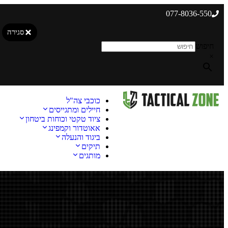
077-8036-550
סגירה
חיפוש
×
כוכבי צה"ל
חיילים ומתגייסים
ציוד טקטי וכוחות ביטחון
אאוטדור וקמפינג
ביגוד והנעלה
תיקים
מותגים