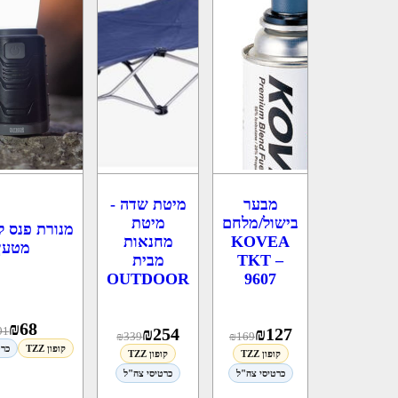
מבער
מיטת שדה -
בישול/מלחם
מיטת
מנורת פנס ל
KOVEA
מחנאות
מטען
TKT –
מבית
OUTDOOR
9607
₪
68
91
₪
254
₪
127
₪
339
₪
169
קופון TZZ
כרט
קופון TZZ
קופון TZZ
כרטיסי צה"ל
כרטיסי צה"ל