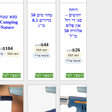
דוחה
יתושים –
טהר מים 50
סנו די רול
כדורים 8.5
g
און פלוס
מ"ג
 Nature
אלוורה 50
מ"ל
₪
44
₪
59
₪
104
39
₪
26
35
₪
קופון TZZ
קופון TZZ
כרט
קופון TZZ
כרטיסי צה"ל
כרטיסי צה"ל
הוספה לסל
הוספה לסל
הוספה לסל