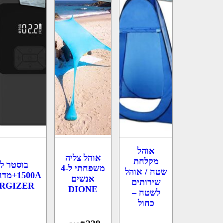
אוהל
אוהל צליה
מקלחת
בוסטר ל
משפחתי ל-4
שטח / אוהל
1500A+
אנשים
שירותים
RGIZER
DIONE
לשטח –
כחול