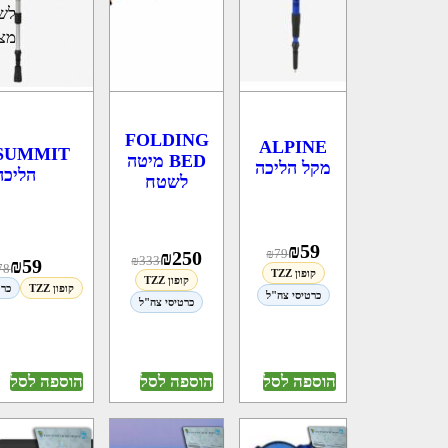
לשט
מצב
FOLDING
ALPINE
BED מיטה
מקל הליכה
הליכה
לשטח
₪
59
₪
79
₪
250
₪
333
₪
59
78
קופון TZZ
קופון TZZ
קופון TZZ
כרט
כרטיסי צה"ל
כרטיסי צה"ל
הוספה לסל
הוספה לסל
הוספה לסל