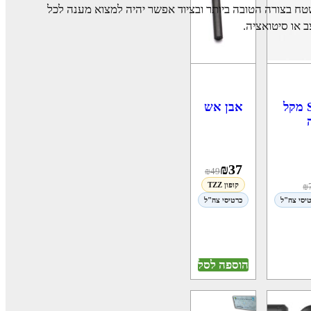
ח בצורה הטובה ביותר ובציוד אפשר יהיה למצוא מענה לכל
 או סיטואציה.
אבן אש
SUMMIT מקל
₪
37
₪
49
קופון TZZ
₪
יסי צה"ל
כרטיסי צה"ל
הוספה לסל