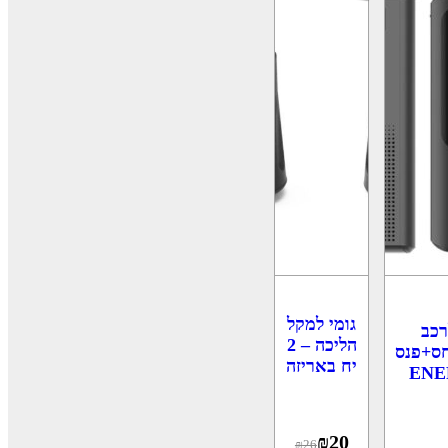
גומי למקל
רכב
הליכה – 2
מדחס+פנס
יח באריזה
ENE
₪
20
₪
26