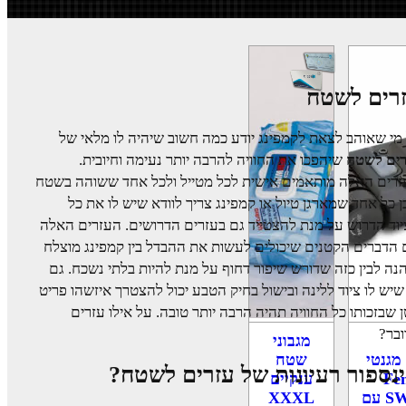
רים לשטח
מי שאוהב לצאת לקמפינג יודע כמה חשוב שיהיה לו מלאי של
רים לשטח
שיהפכו את החוויה להרבה יותר נעימה וחיובית.
רים האלה מותאמים אישית לכל מטייל ולכל אחד ששוהה בשטח
ן כל אחד שמארגן טיול או קמפינג צריך לוודא שיש לו את כל
וד הדרוש על מנת להצטייד גם בעזרים הדרושים. העזרים האלה
הדברים הקטנים שיכולים לעשות את ההבדל בין קמפינג מוצלח
נה לבין כזה שדורש שיפור דחוף על מנת להיות בלתי נשכח. גם
שיש לו ציוד ללינה ובישול בחיק הטבע יכול להצטרך איזשהו פריט
 שבזכותו כל החוויה תהיה הרבה יותר טובה. על אילו עזרים
בר?
מגבוני
שטח
מגנטי
נספור רעיונות של עזרים לשטח?
ענקיים
Fenix
XXXL
SW05R-RED עם