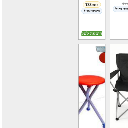
₪
8
קופון TZZ
יסי צה"ל
כרטיסי צה"ל
הוספה לסל