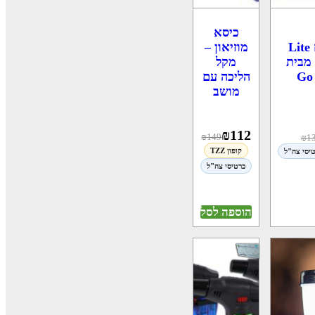
כיסא
מוזיאון –
כסא שטח Lite
מקל
Campin מבית
הליכה עם
Go
מושב
₪
112
₪
149
₪
1
קופון TZZ
יסי צה"ל
כרטיסי צה"ל
הוספה לסל