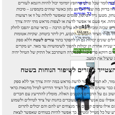
ר לומר שכל פריט או חפץ יומיומי יכול להיות דוגמא לעזרים
לניקוי
בנה
ורחצה –
ה
יו בדיוק מה שצריך ברגע נתון כאשר שוהים בקמפינג – סיכות
72 יחידות
חון, מטען נייד לטלפון, פנסים שאפשר לתלות על וו או רצועות
חה. אף פעם אי אפשר לדעת או לצפות מראש מתי יהיה צורך
₪
19
₪
26
יט שכזה ומכיוון שהם לא עולים הרבה – כדאי שהם יהפכו לחלק
₪
3
קופון TZZ
יסי צה"ל
י נפרד מציוד הקמפינג הקבוע, רק ליתר ביטחון. שקיות אטומות
כרטיסי צה"ל
לים שונים יכולות גם הן לתפקד בתור
עזרים לשטח
וללא ספק
 שנייה אחרת הן יכולות להפוך לשימושיות עד מאד. יש מקרים
ת
הוספה לסל
ם דווקא פריט כזה שבמקרה השתרבב אל התיק של הטיול יהיה
שיציל את המצב.
צטייד בעזרים לשיפור הנוחות בשטח
ור, לא תמיד אפשר לדעת מראש במה יהיה צורך אך ללא ספק
כבר עושים מאמץ לרכז את כל הציוד הדרוש לטיול מחנאות כדאי
וב גם על הדברים הקטנים האלה. מומלץ להתייעץ עם חברים
אפילו עם אנשי מקצוע שעובדים בחנות של ציוד לטיולים ולשמוע
 אילו טיפים קטנים אך מנצחים יש להם והם יכולים לתרום
ע של כל מטייל ומטייל. כך אפשר להיות בטוחים שאפשר לצאת