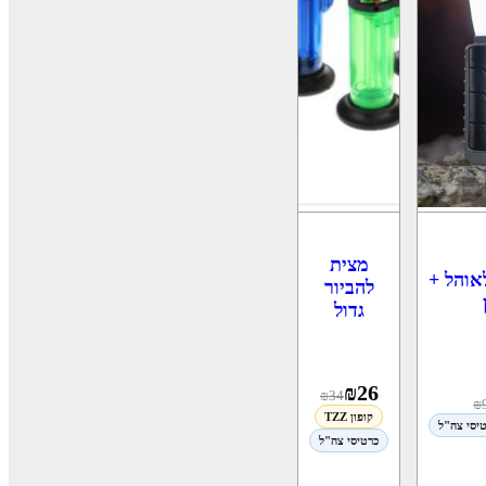
מצית
אוהל +
להביור
גדול
₪
26
₪
34
₪
קופון TZZ
יסי צה"ל
כרטיסי צה"ל