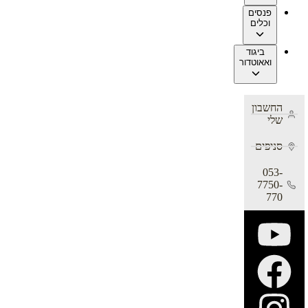
פנסים
וכלים
ביגוד
ואאוטדור
החשבון
שלי
סניפים
053-
7750-
770