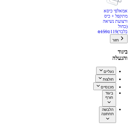
אמאלפי כיסא
מתקפל + כיס
ורצועת נשיאה
(כחול
בלבד)
119
₪
159
₪
חזור
ביגוד
והנעלה
נעליים
חולצות
מכנסיים
ביגוד
חורף
הלבשה
תחתונה