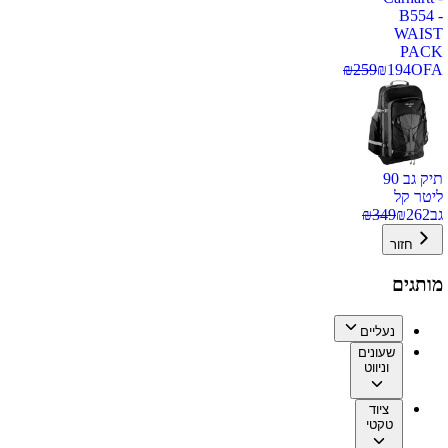
B554 -
WAIST
PACK
₪
259
₪
194
OFA
תיק גב 90
ליטר קל
גב
262
₪
349
₪
חזור
מותגים
נעליים
שעונים
וניווט
ציוד
טקטי