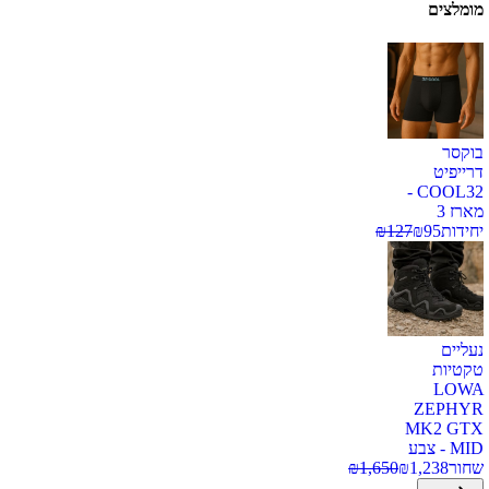
מומלצים
בוקסר
דרייפיט
COOL32 -
מארז 3
יחידות
95
₪
127
₪
נעליים
טקטיות
LOWA
ZEPHYR
MK2 GTX
MID - צבע
שחור
1,238
₪
1,650
₪