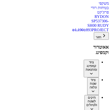
משקפי
בטיחות רודי
פרוג'קט
RYDON
SP537306-
SH00 RUDY
₪
1,190
₪
893
PROJECT
חזור
אאוטדור
וקמפינג
ציוד
קמפינג
ומחנאות
ציוד
שטח
ונלווה
תיקים
לשטח
ולטיולים