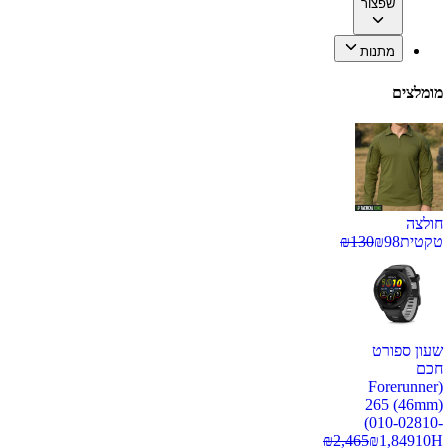
שפצור
מתנות
מומלצים
חולצה
טקטית
98
₪
130
₪
שעון ספורט
חכם
(Forerunner
265 (46mm)
(010-02810-
₪
2,465
₪
1,849
10H