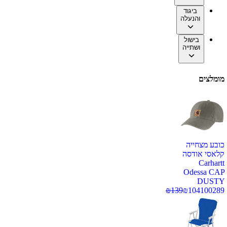
ביגוד
והנעלה
בישול
ושתייה
מומלצים
כובע מצחייה
קלאסי אודסה
Carhartt
Odessa CAP
DUSTY
₪
139
₪
104
100289