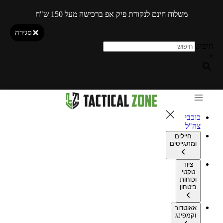
משלוח חינם לנקודת פיק אפ ברכישה מעל 150 ש"ח
סגירה
חיפוש
×
כוכבי
צה"ל
חיילים
ומתגייסים
ציוד
טקטי
וכוחות
ביטחון
אאוטדור
וקמפינג