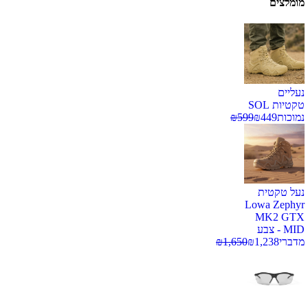
מומלצים
נעליים
טקטיות SOL
נמוכות
449
₪
599
₪
נעל טקטית
Lowa Zephyr
MK2 GTX
MID - צבע
מדברי
1,238
₪
1,650
₪