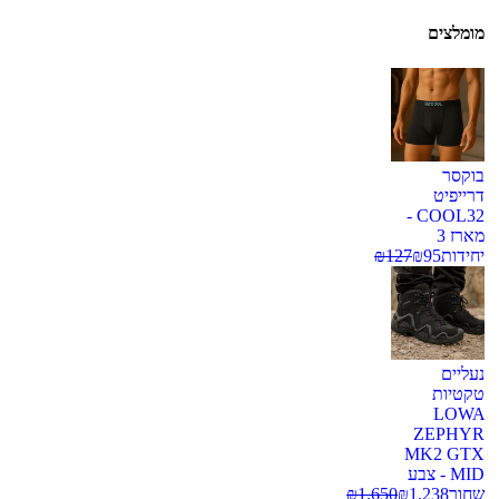
מומלצים
בוקסר
דרייפיט
COOL32 -
מארז 3
יחידות
95
₪
127
₪
נעליים
טקטיות
LOWA
ZEPHYR
MK2 GTX
MID - צבע
שחור
1,238
₪
1,650
₪