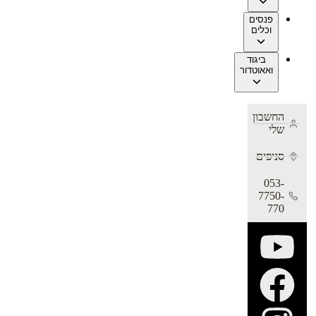
פנסים
וכלים
ביגוד
ואאוטדור
החשבון
שלי
סניפים
053-
7750-
770