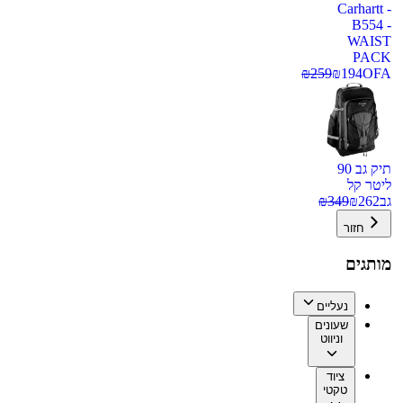
Carhartt -
B554 -
WAIST
PACK
₪
259
₪
194
OFA
תיק גב 90
ליטר קל
גב
262
₪
349
₪
חזור
מותגים
נעליים
שעונים
וניווט
ציוד
טקטי