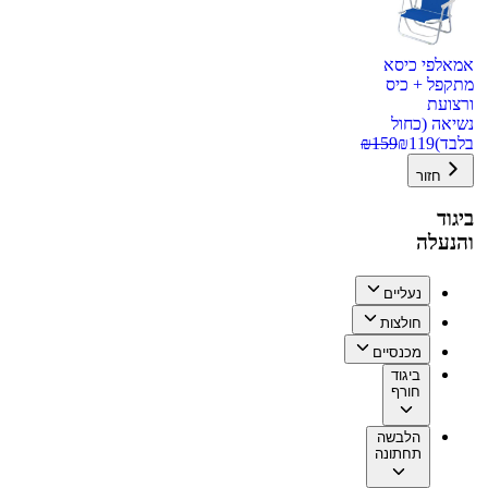
אמאלפי כיסא
מתקפל + כיס
ורצועת
נשיאה (כחול
בלבד)
119
₪
159
₪
חזור
ביגוד
והנעלה
נעליים
חולצות
מכנסיים
ביגוד
חורף
הלבשה
תחתונה