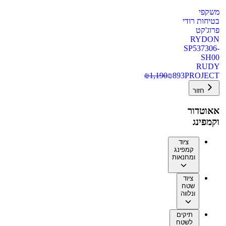
משקפי
בטיחות רודי
פרוג'קט
RYDON
SP537306-
SH00
RUDY
₪
1,190
₪
893
PROJECT
חזור
אאוטדור
וקמפינג
ציוד
קמפינג
ומחנאות
ציוד
שטח
ונלווה
תיקים
לשטח