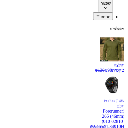
שפצור
מתנות
מומלצים
חולצה
טקטית
98
₪
130
₪
שעון ספורט
חכם
(Forerunner
265 (46mm)
(010-02810-
₪
2,465
₪
1,849
10H