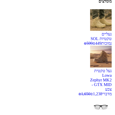
מומלצים
נעליים
טקטיות SOL
נמוכות
449
₪
599
₪
נעל טקטית
Lowa
Zephyr MK2
GTX MID -
צבע
מדברי
1,238
₪
1,650
₪