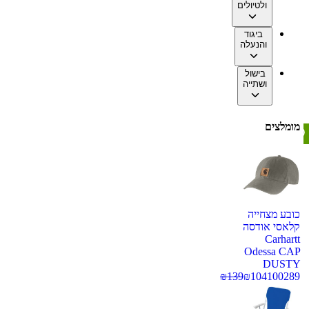
ולטיולים
ביגוד
והנעלה
בישול
ושתייה
מומלצים
כובע מצחייה
קלאסי אודסה
Carhartt
Odessa CAP
DUSTY
₪
139
₪
104
100289