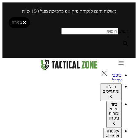
משלוח חינם לנקודת פיק אפ ברכישה מעל 150 ש"ח
סגירה
חיפוש
×
כוכבי
צה"ל
חיילים
ומתגייסים
ציוד
טקטי
וכוחות
ביטחון
אאוטדור
וקמפינג