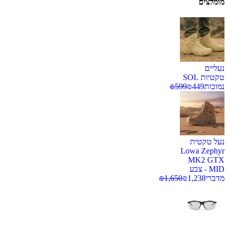
מומלצים
נעליים
טקטיות SOL
נמוכות
449
₪
599
₪
נעל טקטית
Lowa Zephyr
MK2 GTX
MID - צבע
מדברי
1,238
₪
1,650
₪