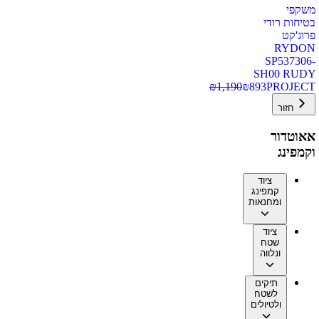
משקפי
בטיחות רודי
פרוג'קט
RYDON
SP537306-
SH00 RUDY
₪
1,190
₪
893
PROJECT
חזור
אאוטדור
וקמפינג
ציוד
קמפינג
ומחנאות
ציוד
שטח
ונלווה
תיקים
לשטח
ולטיולים