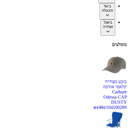
ביגוד
והנעלה
בישול
ושתייה
מומלצים
כובע מצחייה
קלאסי אודסה
Carhartt
Odessa CAP
DUSTY
₪
139
₪
104
100289