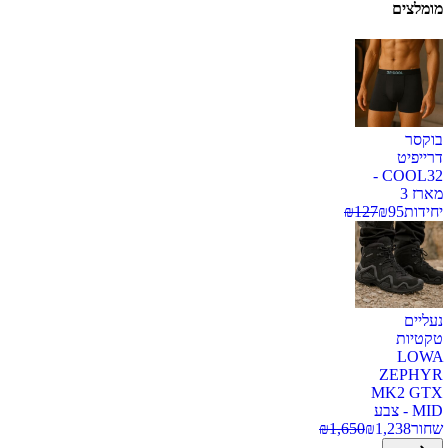
מומלצים
בוקסר
דרייפיט
COOL32 -
מארז 3
יחידות
95
₪
127
₪
נעליים
טקטיות
LOWA
ZEPHYR
MK2 GTX
MID - צבע
שחור
1,238
₪
1,650
₪