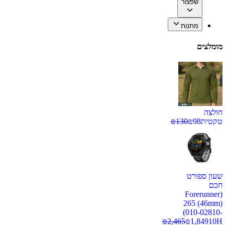
שפצור
מתנות
מומלצים
חולצה
טקטית
98
₪
130
₪
שעון ספורט
חכם
(Forerunner
265 (46mm)
(010-02810-
₪
2,465
₪
1,849
10H