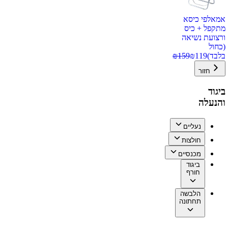
אמאלפי כיסא
מתקפל + כיס
ורצועת נשיאה
(כחול
בלבד)
119
₪
159
₪
חזור
ביגוד
והנעלה
נעליים
חולצות
מכנסיים
ביגוד
חורף
הלבשה
תחתונה