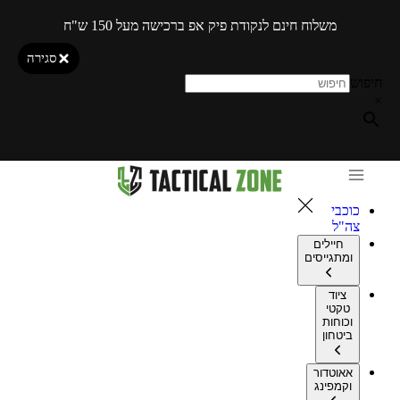
משלוח חינם לנקודת פיק אפ ברכישה מעל 150 ש"ח
סגירה
חיפוש
×
כוכבי
צה"ל
חיילים
ומתגייסים
ציוד
טקטי
וכוחות
ביטחון
אאוטדור
וקמפינג