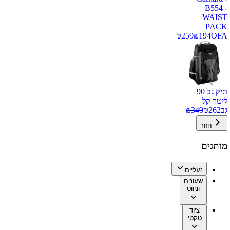
B554 -
WAIST
PACK
₪
259
₪
194
OFA
תיק גב 90
ליטר קל
גב
262
₪
349
₪
חזור
מותגים
נעליים
שעונים
וניווט
ציוד
טקטי