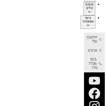
פנסים
וכלים
ביגוד
ואאוטדור
החשבון
שלי
סניפים
053-
7750-
770