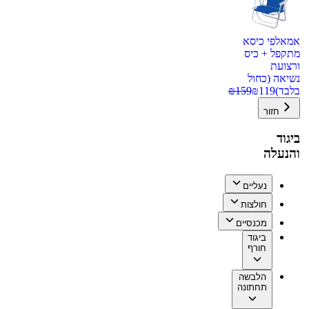
אמאלפי כיסא
מתקפל + כיס
ורצועת
נשיאה (כחול
בלבד)
119
₪
159
₪
חזור
ביגוד
והנעלה
נעליים
חולצות
מכנסיים
ביגוד
חורף
הלבשה
תחתונה