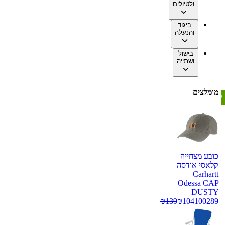
ולטיולים
ביגוד
והנעלה
בישול
ושתייה
מומלצים
כובע מצחייה
קלאסי אודסה
Carhartt
Odessa CAP
DUSTY
₪
139
₪
104
100289