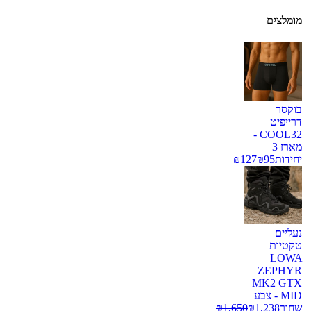
מומלצים
בוקסר
דרייפיט
COOL32 -
מארז 3
יחידות
95
₪
127
₪
נעליים
טקטיות
LOWA
ZEPHYR
MK2 GTX
MID - צבע
שחור
1,238
₪
1,650
₪