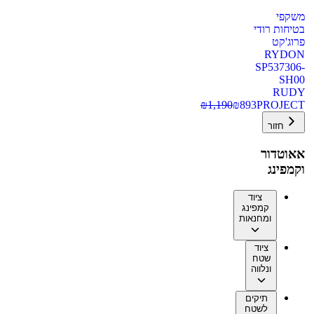
משקפי
בטיחות רודי
פרוג'קט
RYDON
SP537306-
SH00
RUDY
₪
1,190
₪
893
PROJECT
חזור
אאוטדור
וקמפינג
ציוד
קמפינג
ומחנאות
ציוד
שטח
ונלווה
תיקים
לשטח