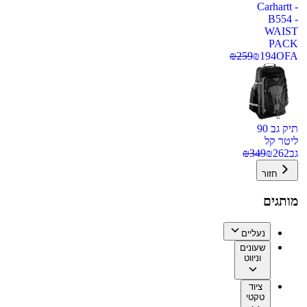
Carhartt -
B554 -
WAIST
PACK
₪
259
₪
194
OFA
תיק גב 90
ליטר קל
גב
262
₪
349
₪
חזור
מותגים
נעליים
שעונים
וניווט
ציוד
טקטי