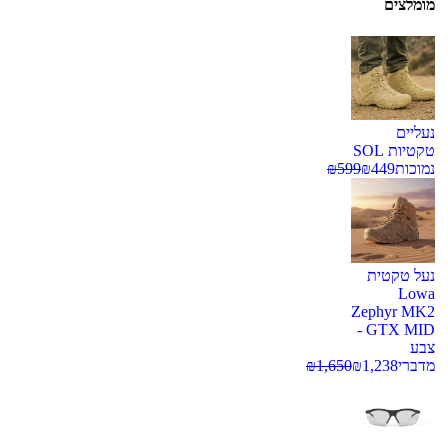
מומלצים
נעליים
טקטיות SOL
נמוכות
449
₪
599
₪
נעל טקטית
Lowa
Zephyr MK2
GTX MID -
צבע
מדברי
1,238
₪
1,650
₪