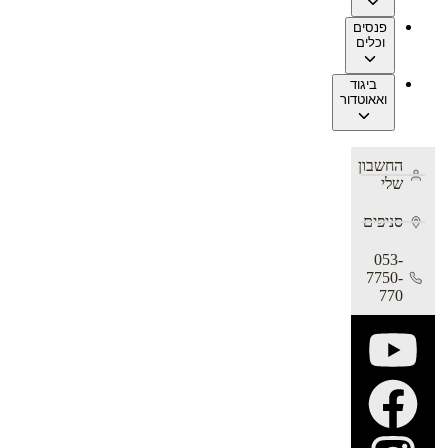
פנסים
וכלים
ביגוד
ואאוטדור
החשבון
שלי
סניפים
053-
7750-
770