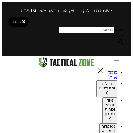
משלוח חינם לנקודת פיק אפ ברכישה מעל 150 ש"ח
סגירה
חיפוש
×
כוכבי
צה"ל
חיילים
ומתגייסים
ציוד
טקטי
וכוחות
ביטחון
אאוטדור
וקמפינג