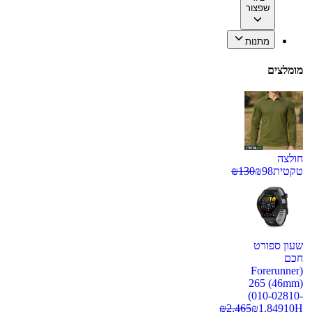
שפצור
מתנות
מומלצים
חולצה
טקטית
98
₪
130
₪
שעון ספורט
חכם
(Forerunner
265 (46mm)
(010-02810-
₪
2,465
₪
1,849
10H