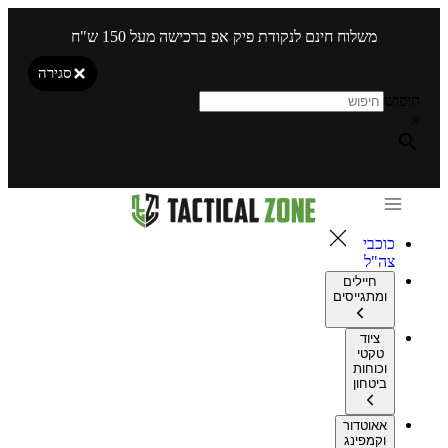
משלוח חינם לנקודת פיק אפ ברכישה מעל 150 ש"ח
סגירה
חיפוש
×
כוכבי
צה"ל
חיילים
ומתגייסים
ציוד
טקטי
וכוחות
ביטחון
אאוטדור
וקמפינג