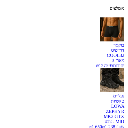
מומלצים
בוקסר
דרייפיט
COOL32 -
מארז 3
יחידות
95
₪
127
₪
נעליים
טקטיות
LOWA
ZEPHYR
MK2 GTX
MID - צבע
שחור
1,238
₪
1,650
₪