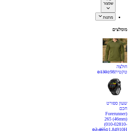
שפצור
מתנות
מומלצים
חולצה
טקטית
98
₪
130
₪
שעון ספורט
חכם
(Forerunner
265 (46mm)
(010-02810-
₪
2,465
₪
1,849
10H