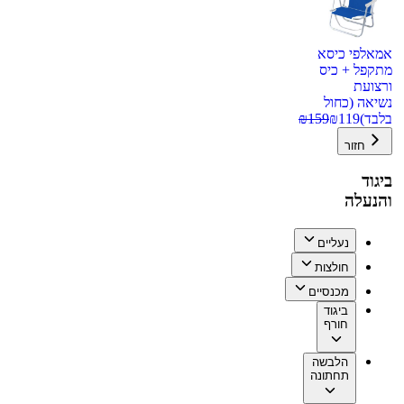
אמאלפי כיסא
מתקפל + כיס
ורצועת
נשיאה (כחול
בלבד)
119
₪
159
₪
חזור
ביגוד
והנעלה
נעליים
חולצות
מכנסיים
ביגוד
חורף
הלבשה
תחתונה