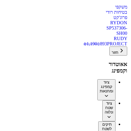
משקפי
בטיחות רודי
פרוג'קט
RYDON
SP537306-
SH00
RUDY
₪
1,190
₪
893
PROJECT
חזור
אאוטדור
וקמפינג
ציוד
קמפינג
ומחנאות
ציוד
שטח
ונלווה
תיקים
לשטח