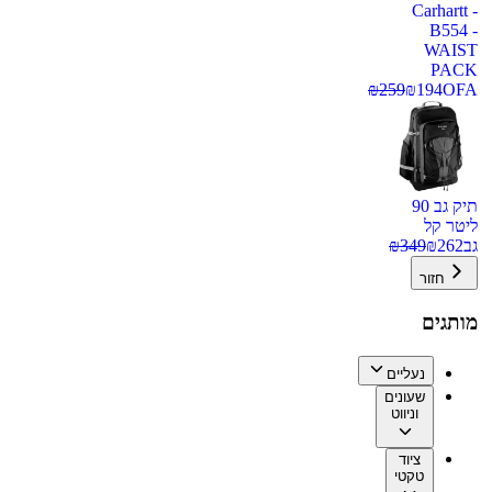
Carhartt -
B554 -
WAIST
PACK
₪
259
₪
194
OFA
תיק גב 90
ליטר קל
גב
262
₪
349
₪
חזור
מותגים
נעליים
שעונים
וניווט
ציוד
טקטי