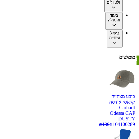
ולטיולים
ביגוד
והנעלה
בישול
ושתייה
מומלצים
כובע מצחייה
קלאסי אודסה
Carhartt
Odessa CAP
DUSTY
₪
139
₪
104
100289