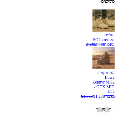
מומלצים
נעליים
טקטיות SOL
נמוכות
449
₪
599
₪
נעל טקטית
Lowa
Zephyr MK2
GTX MID -
צבע
מדברי
1,238
₪
1,650
₪