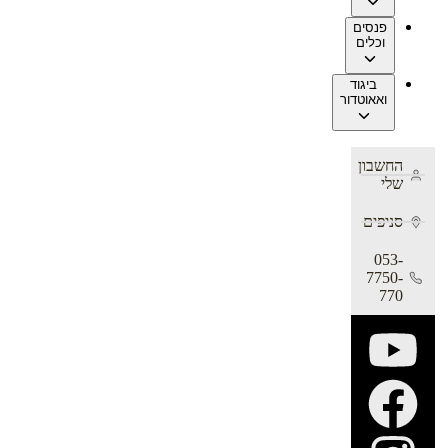
פנסים
וכלים
ביגוד
ואאוטדור
החשבון
שלי
סניפים
053-
7750-
770