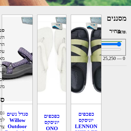
מסננים
סנ
מחיר
השנ
הרב
על 
מאו
25,250
—
0
סוג
שיה
לסו
משק
סו
גם 
כפכפים
סנדל נשים
כפכפים
למר
יוניסקס
Willow
יוניסקס
Outdoor
LENNON
צרי
ONO