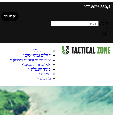
077-8036-550
סגירה
חיפוש
×
כוכבי צה"ל
חיילים ומתגייסים
ציוד טקטי וכוחות ביטחון
אאוטדור וקמפינג
ביגוד והנעלה
תיקים
מותגים