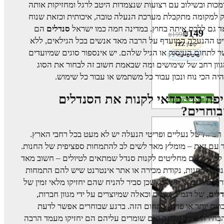
מכות ובשילוב עם רצועות שנצמדות היטב לרגל ומחזיקות אותה
 למקומה מתקבלת מערכת הנעלה טובה, איכותית וכזאת שנוח
 גם ללכת איתה בחוץ. במדינה חמה כמו ישראל
סנדלים
הם
₪
149
₪
199
ט ההנעלה המועדף על הרבה מאד אנשים בכל הגילאים, ללא
קופון TZZ
 לתחום העיסוק או הגיל שלהם. יש אינספור סוגים שמיועדים
כרטיסי צה"ל
וון רחב של שימושים ומה שבאמת חשוב זה לבחור את הסוג
יה הכי נוח ונכון עבור כל משתמש או עבור כל שימוש.
פה כדי כדאי לקנות את הסנדלים
בחר אפשרויות
וחרים?
חנויות של נעליים ופריטי הנעלה יש לא מעט בכל רחבי הארץ.
 עם זאת – מומלץ מאד לשים לב להתמחות ספציפית של החנות.
למשל, אם מחליטים לקנות סנדל שמתאים לטיולים – חשוב מאד
ות אל חנות, נקודת מכירה או אתר אינטרנט שיש להם התמחות
כי טיולים או חיילים, שכן סביר להניח שהם יחזיקו מלאי זמין של
דלים
, של דגמים שונים וכאלה שמיוצרים על ידי מגוון חברות,
רות יותר או פחות בתחום הזה. ברגע שבוחרים אפשר לדעת
חירה טובה ונכונה ואם שומרים עליהם הם יחזיקו מעמד הרבה