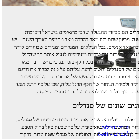
דלים
הם אביזרי ההנעלה שהכי מתאימים בישראל רוב ימות
ה. מכיוון שחם ולח מאד בהרבה מאד מהימים לאורך השנה – יש
ה מאד אנשים, בכל הגילאים, המגדרים ומגזרים שבוחרים לוותר
נעליים סגורות עם גרביים ומעדיפים לנעול אותם כך שהרגל
וררת והרבה פחות חם בכל הגוף בזכותם. כיום יש הרבה מאד
ים של הסנדלים וחשוב לדעת עליהם על מנת לבחור את הדגם
יה איתו הכי נוח. מעבר לנושא של אוורור כף הרגל יש חשיבות
ליה ולמידת הנוחות של הכף הרגל עליה, שכן על כף הרגל נשען
ל הגוף כולו וחשוב להקפיד על נוחות ותמיכה מלאה.
גים שונים של סנדלים
בעולם הטיולים אפשר לראות כיום סוגים מעניינים של
סנדלים
,
ות המחשבה האינטואיטיבית על כך שבעת טיול בחיק הטבע
סנדלי חיילות
קלאסיים – Gali
ך לנעול נעליים סגורות. הסוליות של
סנדלי שטח
עבות, חזקות