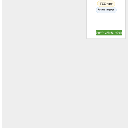
קופון TZZ
כרטיסי צה"ל
בחר אפשרויות