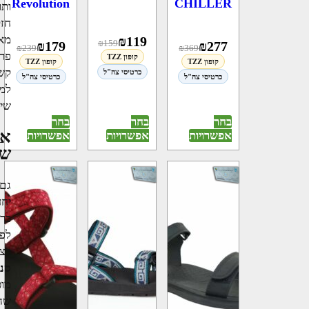
Revolution
CHILLER
ותו
חזק
מאד
₪
119
₪
159
₪
179
₪
277
₪
239
₪
369
פרי
קופון TZZ
קופון TZZ
קופון TZZ
קשר
כרטיסי צה"ל
כרטיסי צה"ל
כרטיסי צה"ל
למג
שיה
בחר
בחר
בחר
אי
אפשרויות
אפשרויות
אפשרויות
שב
גם 
יחד
כך 
לפנ
בצר
סנ
מוכ
שהב