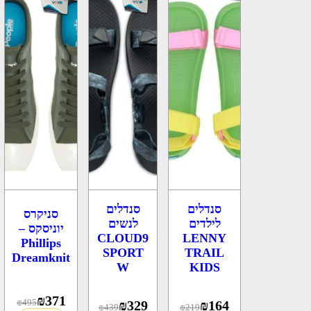
סנדלים
סנדלים
סניקרס
לילדים
לנשים
יוניסקס –
CLOUD9
LENNY
Phillips
SPORT
TRAIL
Dreamknit
W
KIDS
₪
371
₪
495
₪
329
₪
164
₪
439
₪
219