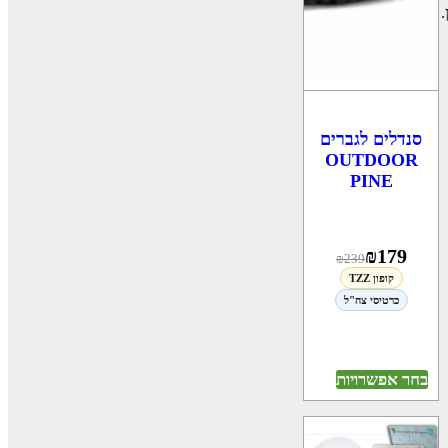
.
סנדלים לגברים
OUTDOOR
PINE
₪
179
₪
239
קופון TZZ
כרטיסי צה"ל
בחר אפשרויות