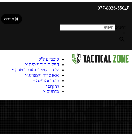
077-8036-550
סגירה
חיפוש
×
כוכבי צה"ל
חיילים ומתגייסים
ציוד טקטי וכוחות ביטחון
אאוטדור וקמפינג
ביגוד והנעלה
תיקים
מותגים