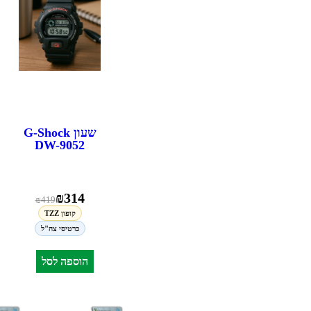
שעון G-Shock
DW-9052
₪
314
₪
419
קופון TZZ
כרטיסי צה"ל
הוספה לסל