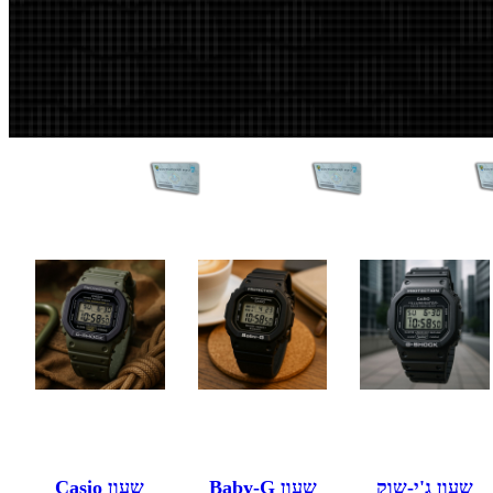
שעון ג'י-שוק
שעון Baby-G
שעון Casio