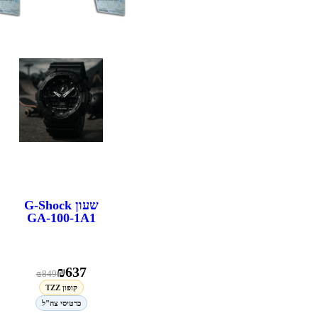
שעון G-Shock
GA-100-1A1
₪
637
₪
849
קופון TZZ
כרטיסי צה"ל