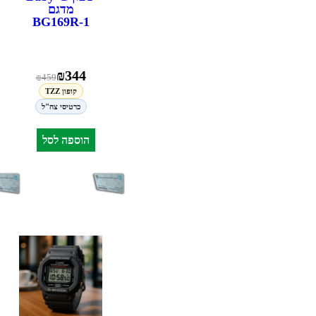
מדגם
BG169R-1
₪
344
₪
459
קופון TZZ
כרטיסי צה"ל
הוספה לסל