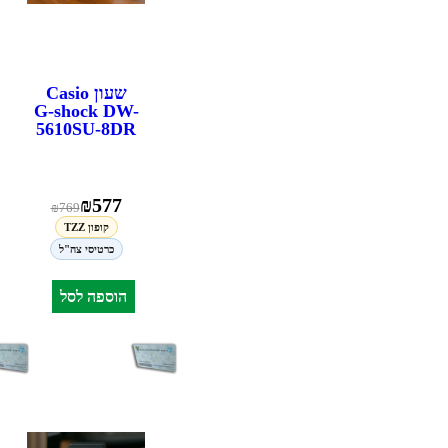
שעון Casio
G-shock DW-
5610SU-8DR
₪
577
₪
769
קופון TZZ
כרטיסי צה"ל
הוספה לסל