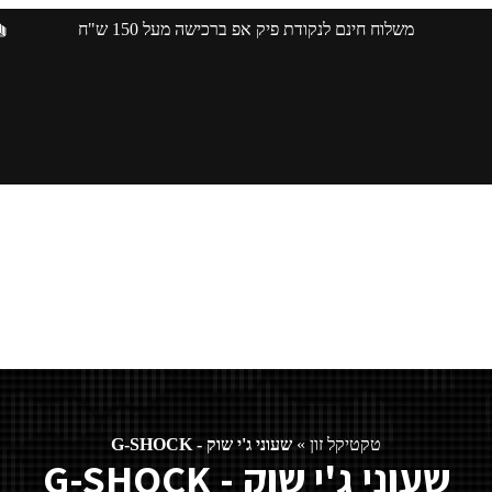
משלוח חינם לנקודת פיק אפ ברכישה מעל 150 ש"ח
טקטיקל זון
»
שעוני ג'י שוק - G-SHOCK
שעוני ג'י שוק - G-SHOCK