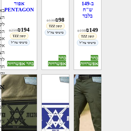
אפור
ב-149
PENTAGON
ש"ח
באו
בלבד
הצר
₪
98
₪
130
לקנ
קופון TZZ
₪
194
₪
149
₪
259
₪
198
הם
כרטיסי צה"ל
קופון TZZ
קופון TZZ
אפש
כרטיסי צה"ל
כרטיסי צה"ל
אלה
הצב
בחר
בחר
להי
בחר אפשרויות
אפשרויות
אפשרויות
חדש
יהי
אי
אם 
לשי
כוח
ציו
אתר