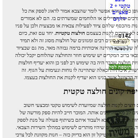
טקטי + 2
פן כללי וגורף אפשר לומר שהצבא אמור לדאוג לספק את כל
פאצ'ים
כים של החיילים או הלוחמים שמשרתים בו. הם לא אמורים
ירוקים
ות מהכסף שלהם ציוד לפעילות צבאית או מבצעית ולכן על פניו
 לא צריכים לקנות בעצמם
חולצות טקטיות
. יחד עם זאת, כיום
₪
142
₪
189
ר למצוא סוגים רבים ומגוונים של חולצות מסוג זה ולא תמיד
קופון TZZ
 של הצבא תהיינה איכותיות ברמה גבוהה מאד, מה גם שבציוד
כרטיסי צה"ל
אי ברוב המקרים יש שימוש חוזר והחולצה שהלוחם יקבל יכולה
ות חולצה שכבר היה בה שימוש רב לפני כן והוא יעדיף חולצות
הוספה לסל
ות, איכותיות וכאלה שתהיינה לו נוחות ונעימות על הגוף. זה
ה הרציונל אשר בגינו הוא יעדיף לקנות את החולצות בעצמו.
פה קונים חולצה טקטית
רוצים לקנות חולצה שמיועדת לשימוש טקטי ומבצעי חשוב
ם לב מאיפה קונים אותה. המוכר חייב להיות ספק מורשה של
ות הביטחון והצבא ולעבוד איתם בשיתוף פעולה על מנת לספק
ד, ביגוד ואביזרים שיהיו מותרים לשימוש במהלך השירות הצבאי.
 האינטרנט טקטיקל זון הוא בדיוק כזה – חנות מקוונת לכל צרכי