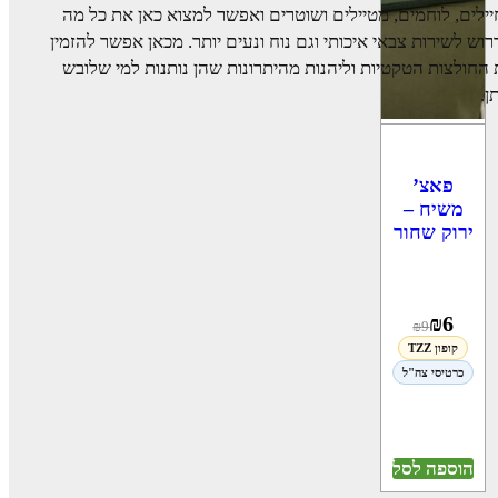
ילים, לוחמים, מטיילים ושוטרים ואפשר למצוא כאן את כל מה
וש לשירות צבאי איכותי וגם נוח ונעים יותר. מכאן אפשר להזמין
החולצות הטקטיות וליהנות מהיתרונות שהן נותנות למי שלובש
ן.
פאצ’
משיח –
ירוק שחור
₪
6
₪
9
קופון TZZ
כרטיסי צה"ל
הוספה לסל