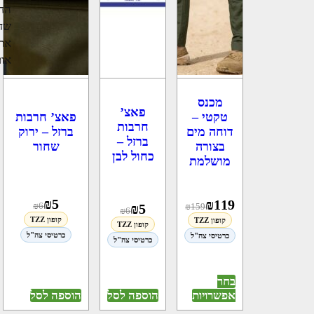
החי
שדר
את 
אות
מכנס
פאצ’
פאצ’ חרבות
טקטי –
חרבות
ברזל – ירוק
דוחה מים
ברזל –
שחור
בצורה
כחול לבן
מושלמת
₪
5
₪
119
₪
6
₪
159
₪
5
₪
6
קופון TZZ
קופון TZZ
קופון TZZ
כרטיסי צה"ל
כרטיסי צה"ל
כרטיסי צה"ל
בחר
הוספה לסל
הוספה לסל
אפשרויות