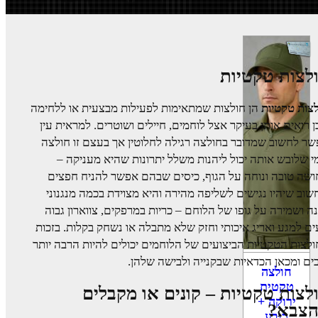
לצות טקטיות
צות טקטיות
הן חולצות שמתאימות לפעילות מבצעית או ללחימה
ן רואים אותן בעיקר אצל לוחמים, חיילים ושוטרים. למראית עין
ר לחשוב שמדובר בחולצה רגילה לחלוטין אך בעצם זו חולצה
 שלובש אותה יכול ליהנות משלל יתרונות שהיא מעניקה –
שה טובה ונוחה על הגוף, כיסים שבהם אפשר להניח חפצים
וב שיהיו נגישים לשליפה מהירה והיא מצוידת בכמה מנגנוני
ה ושמירה על גופו של הלוחם – כריות במרפקים, צווארון גבוה
ים למגע ואריג איכותי וחזק שלא מתבלה או נשחק בקלות. בזכות
לצות הטקטיות הביצועים של הלוחמים יכולים להיות הרבה יותר
ים ומכאן הכדאיות שבקנייה ולבישה שלהן.
חולצה
טקטית
לצות טקטיות – קונים או מקבלים
ירוקה +
צבא?
כובע