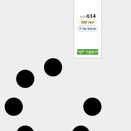
₪
14
₪
18
קופון TZZ
כרטיסי צה"ל
הוספה לסל