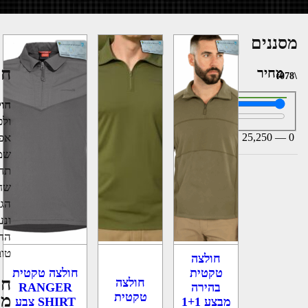
מסננים
חו
מחיר
חול
ולכ
25,250
—
0
אפש
שמי
תחו
שחש
הגנ
ונע
החו
טוב
חולצה
חולצה טקטית
טקטית
חו
חולצה
RANGER
בהירה
טקטית
מה
SHIRT צבע
מבצע 1+1