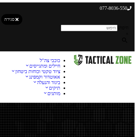
077-8036-550
סגירה
חיפוש
×
כוכבי צה"ל
חיילים ומתגייסים
ציוד טקטי וכוחות ביטחון
אאוטדור וקמפינג
ביגוד והנעלה
תיקים
מותגים