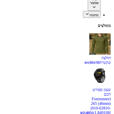
שפצור
מתנות
מומלצים
חולצה
טקטית
98
₪
130
₪
שעון ספורט
חכם
(Forerunner
265 (46mm)
(010-02810-
₪
2,465
₪
1,849
10H