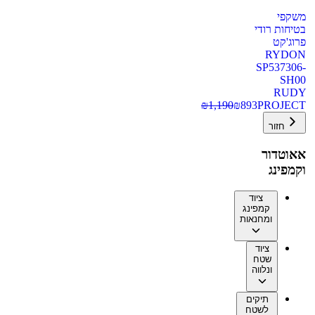
משקפי
בטיחות רודי
פרוג'קט
RYDON
SP537306-
SH00
RUDY
₪
1,190
₪
893
PROJECT
חזור
אאוטדור
וקמפינג
ציוד
קמפינג
ומחנאות
ציוד
שטח
ונלווה
תיקים
לשטח