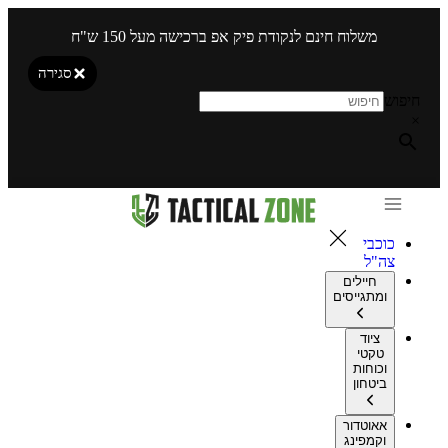
משלוח חינם לנקודת פיק אפ ברכישה מעל 150 ש"ח
סגירה
חיפוש
×
כוכבי
צה"ל
חיילים
ומתגייסים
ציוד
טקטי
וכוחות
ביטחון
אאוטדור
וקמפינג