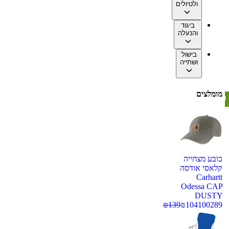
ולטיולים
ביגוד
והנעלה
בישול
ושתייה
מומלצים
כובע מצחייה
קלאסי אודסה
Carhartt
Odessa CAP
DUSTY
₪
139
₪
104
100289