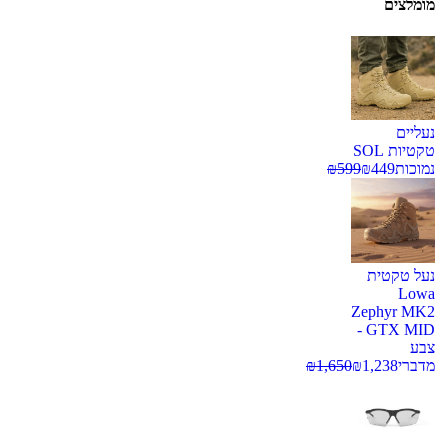
מומלצים
נעליים
טקטיות SOL
נמוכות
449
₪
599
₪
נעל טקטית
Lowa
Zephyr MK2
GTX MID -
צבע
מדברי
1,238
₪
1,650
₪