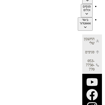
פנסים
וכלים
ביגוד
ואאוטדור
החשבון
שלי
סניפים
053-
7750-
770