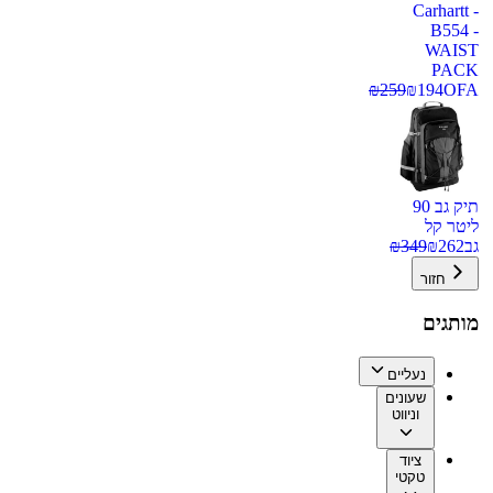
Carhartt -
B554 -
WAIST
PACK
₪
259
₪
194
OFA
תיק גב 90
ליטר קל
גב
262
₪
349
₪
חזור
מותגים
נעליים
שעונים
וניווט
ציוד
טקטי