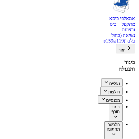
אמאלפי כיסא
מתקפל + כיס
ורצועת
נשיאה (כחול
בלבד)
119
₪
159
₪
חזור
ביגוד
והנעלה
נעליים
חולצות
מכנסיים
ביגוד
חורף
הלבשה
תחתונה