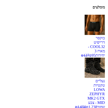
מומלצים
בוקסר
דרייפיט
COOL32 -
מארז 3
יחידות
95
₪
127
₪
נעליים
טקטיות
LOWA
ZEPHYR
MK2 GTX
MID - צבע
שחור
1,238
₪
1,650
₪