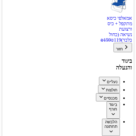
אמאלפי כיסא
מתקפל + כיס
ורצועת
נשיאה (כחול
בלבד)
119
₪
159
₪
חזור
ביגוד
והנעלה
נעליים
חולצות
מכנסיים
ביגוד
חורף
הלבשה
תחתונה