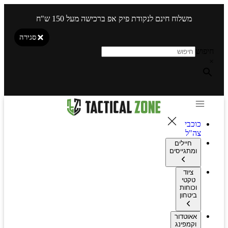
משלוח חינם לנקודת פיק אפ ברכישה מעל 150 ש"ח
סגירה
חיפוש
×
כוכבי
צה"ל
חיילים
ומתגייסים
ציוד
טקטי
וכוחות
ביטחון
אאוטדור
וקמפינג