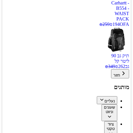
Carhartt -
B554 -
WAIST
PACK
₪
259
₪
194
OFA
תיק גב 90
ליטר קל
גב
262
₪
349
₪
חזור
מותגים
נעליים
שעונים
וניווט
ציוד
טקטי