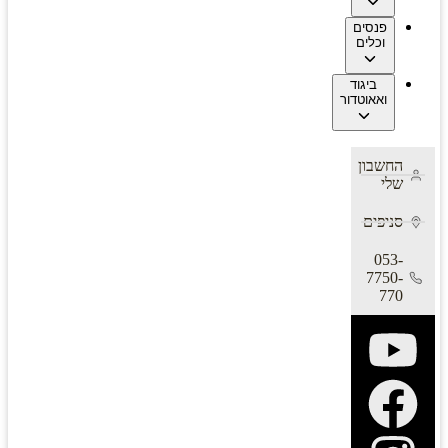
פנסים
וכלים
ביגוד
ואאוטדור
החשבון
שלי
סניפים
053-
7750-
770