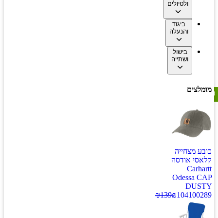
ולטיולים
ביגוד
והנעלה
בישול
ושתייה
מומלצים
כובע מצחייה
קלאסי אודסה
Carhartt
Odessa CAP
DUSTY
₪
139
₪
104
100289