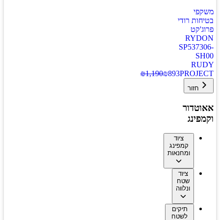
משקפי
בטיחות רודי
פרוג'קט
RYDON
SP537306-
SH00
RUDY
₪
1,190
₪
893
PROJECT
חזור
אאוטדור
וקמפינג
ציוד
קמפינג
ומחנאות
ציוד
שטח
ונלווה
תיקים
לשטח