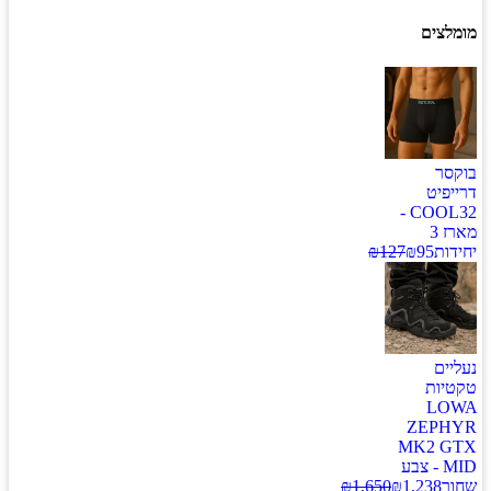
מומלצים
בוקסר
דרייפיט
COOL32 -
מארז 3
יחידות
95
₪
127
₪
נעליים
טקטיות
LOWA
ZEPHYR
MK2 GTX
MID - צבע
שחור
1,238
₪
1,650
₪