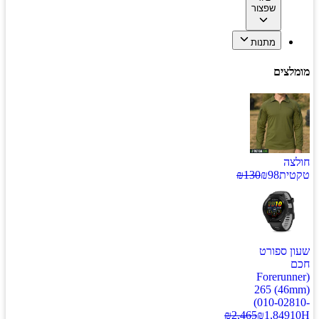
שפצור
מתנות
מומלצים
חולצה
טקטית
98
₪
130
₪
שעון ספורט
חכם
(Forerunner
265 (46mm)
(010-02810-
₪
2,465
₪
1,849
10H