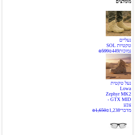
מומלצים
נעליים
טקטיות SOL
נמוכות
449
₪
599
₪
נעל טקטית
Lowa
Zephyr MK2
GTX MID -
צבע
מדברי
1,238
₪
1,650
₪