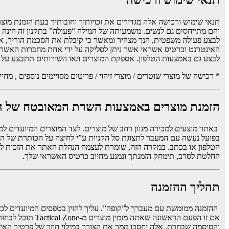
האינטרנט וכרטיס אשראי אשר ניתן לסליקה על ידי אחת מחברות האשראי 
לבצע גם באמצעות הטלפון. אספקת המוצרים ו/או השירותים תתבצע על פי
* רכישה של מוצרי שוטרים / מוצרי זיהוי / פריטים מסויימים נוספים , מח
הזמנת מוצרים באמצעות השרת המאובטח של 
באתר מוצעים למכירה מגוון רחב של מוצרים. לצד המוצרים המיועדים למ
בפועל נעשה עם המעבר לתצוגת סל הקניות ע”י לחיצה על הכותרת של ה
הטלפון או בכתב. במקרה הזה, שומרת לעצמה הנהלת האתר את הזכות להגי
החלטת לסרב, תימחק הזמנתך ונמנע מחיוב כרטיס האשראי שלך.
תהליך ההזמנה
ההזמנה ממומשת עם מעברך ל”קופה”. עליך להזין בטפסים המיועדים לכך א
אם זו הפעם הראש
והסיסמה שבחרת. אלה יחסכו ממך את הצורך במילוי חוזר של פרטיך האיש