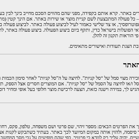
הפועלות בישראל כדין, ותקף ביום ביצוע הפעולה. ביצוע פעולה באתר, לרב
 הוראות תקנון זה להלן.
ייבת הצגת תעודות ואישורים מתאימים.
האתר
כירה מצוי סמל של “סל קניות”. לחיצה על ה”סל קניות” לאחר סימון הכמות
סל ו/או לחיצה על הסמל של “סל קניות”. אם המוצרים חסרים אצל הספק, 
ש לך, במידה וישנה כזאת, הצעה לרכישת מוצר חלופי בעל אופי ומחיר דומ
ת הפרטים הבאים: מספר זיהוי, שם פרטי ושם משפחה, טלפון, פקס, רחוב, מ
ונה שאתה מזמין מוצרים מ-Tactical Zone תוכל לבחור סיסמה, ולהזין אותה במקום המיועד לכך באתר. ב
יים. יהיה עליך רק לוודא כי פרטיך, כפי שהם מופיעים על גבי מסך המחשב