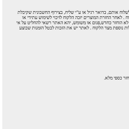
צרים עליך לשלוח אותם, בדואר רגיל או ע”י שליח, בצירוף החשבונית שקיבלת
 . לאחר החזרת המוצרים יזכה הלקוח לזיכוי לשימוש עתידי או
 לא הוחזר כחדש,פגום או משומש, יהא האתר רשאי להחליט על אי
לות נוספת מצד הלקוח . לאתר יש את הזכות לבטל הזמנות שבוצע