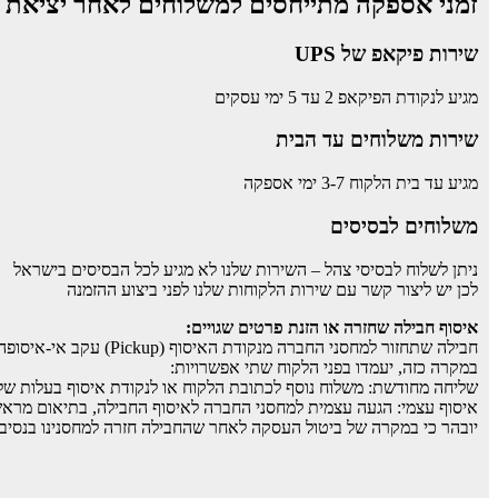
זמני אספקה מתייחסים למשלוחים לאחר יציאת ה
שירות פיקאפ של UPS
מגיע לנקודת הפיקאפ 2 עד 5 ימי עסקים
שירות משלוחים עד הבית
מגיע עד בית הלקוח 3-7 ימי אספקה
משלוחים לבסיסים
ניתן לשלוח לבסיסי צהל – השירות שלנו לא מגיע לכל הבסיסים בישראל
לכן יש ליצור קשר עם שירות הלקוחות שלנו לפני ביצוע ההזמנה
איסוף חבילה שחזרה או הזנת פרטים שגויים:
חבילה שתחזור למחסני החברה מנקודת האיסוף (Pickup) עקב אי-איסופה בזמן על ידי הלקוח, או עקב הזנת פרטי התקשרות/כתובת שגויים מצד הלקוח, תחויב בדמי משלוח חוזר למחסנינו.
במקרה כזה, יעמדו בפני הלקוח שתי אפשרויות:
שליחה מחודשת: משלוח נוסף לכתובת הלקוח או לנקודת איסוף בעלות של 30 ש"ח (הכוללים את עלות ההחזרה למחסן ואת השילוח מחדש
איסוף עצמי: הגעה עצמית למחסני החברה לאיסוף החבילה, בתיאום מראש
יובהר כי במקרה של ביטול העסקה לאחר שהחבילה חזרה למחסנינו בנסיבות 