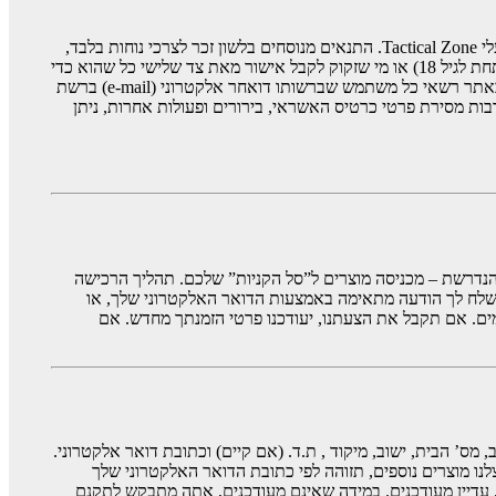
תנאי שימוש ורכישה אלה מגדירים את זכויותיך וחובותיך בעת הזמנת מוצרים באתר. קרא אותם בקפידה, מפני שהם מהווים הסכם מחייב בינך לבין בעלי Tactical Zone. התנאים מנוסחים בלשון זכר לצרכי נוחות בלבד,
והם מתייחסים גם לנשים. משמעותה של המילה “פעולה” בתקנון זה הינה – כל פעולה המתבצעת לשם קניית מוצר או שירות באתר. אם הינך קטין (מתחת לגיל 18) או מי שזקוק לקבל אישור מאת צד שלישי כל שהוא כדי
לבצע פעולה משפטית, הנך מצהיר ומאשר כי קיבלת את הסכמת הוריך, אפוטרופסיך, או צד שלישי כאמור לעיל לביצוע פעולה באתר. לביצוע פעולה באתר רשאי כל משתמש שברשותו דואחר אלקטרוני (e-mail) ברשת
ות מסירת פרטי כרטיס האשראי, בירורים ופעולות אחרות, ניתן
 הנדרשת – מכניסה מוצרים ל”סל הקניות” שלכם. תהליך הרכישה
תשלח לך הודעה מתאימה באמצעות הדואר האלקטרוני שלך, או
ים. אם תקבל את הצעתנו, יעודכנו פרטי הזמנתך מחדש. אם
ס’ הבית, ישוב, מיקוד , ת.ד. (אם קיים) וכתובת דואר אלקטרוני.
עתיד כשתבקש לקנות אצלנו מוצרים נוספים, תזוהה לפי כתובת הדואר האלקטרוני שלך
, עדיין מעודכנים. במידה שאינם מעודכנים, אתה מתבקש לתקנם