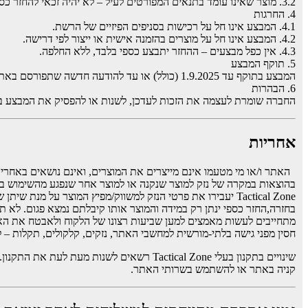
3.2. מוצר שאינו עומד בתנאים המפורטים לעיל – לא יהיה זכאי להחזר כספי.
4. החרגות
4.1. המבצע אינו חל על רכישות בסניפים הפיזיים של הרשת.
4.2. המבצע אינו חל על מוצרים בהזמנה אישית או ייצור לפי דרישה.
4.3. אין כפל מבצעים – ההחזר יתבצע כספי בלבד, ללא החלפה.
5. תוקף המבצע
המבצע בתוקף עד 1.9.2025 (כולל) או עד להודעה חדשה שתפורסם באתר.
6. הבהרות
החברה שומרת לעצמה את הזכות לעדכן, לשנות או להפסיק את המבצע בכ
אחריות
Tactical Zone יעבירו את פרטי הנזק למשווק/מפיץ המוצר על 
בחזרה,החזר כספי ינתן רק במידה והמוצר אותו קיבלתם נמצא פגום. לא תהי
מתחייבים לעשות מאמצים למען שביעות רצונו של הלקוח ולאבטח את האתר
חסין מפני גישה בלתי-מורשית למחשבי האתר, נזקים, קלקולים, תקלות –
שינויים בתקנון בעלי Tactical Zone רשאים ל
קניה באתר או להשתמש בשרותי האתר.