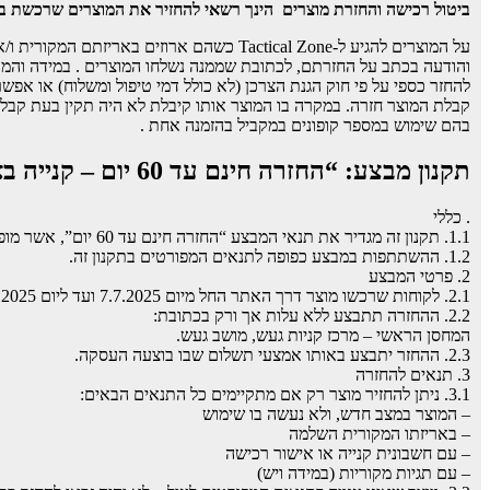
ביטול רכישה והחזרת מוצרים
הינך רשאי להחזיר את המוצרים שרכשת באתר בתוך 14 ימים מיום קבלתם על פ
על המוצרים להגיע ל-Tactical Zone כשהם א
והודעה בכתב על החזרתם, לכתובת שממנה נשלחו המוצרים . במידה והמוצר 
להחזר כספי על פי חוק הגנת הצרכן (לא כולל דמי טיפול ומשלוח) או א
קבלת המוצר חזרה. במקרה בו המוצר אותו קיבלת לא היה תקין בעת קבלת
בהם שימוש במספר קופונים במקביל בהזמנה אחת .
תקנון מבצע: “החזרה חינם עד 60 יום – קנייה באתר בלבד”
. כללי
1.1. תקנון זה מגדיר את תנאי המבצע “החזרה חינם עד 60 יום”, אשר מופעל בלבד באתר [שם האתר].
1.2. ההשתתפות במבצע כפופה לתנאים המפורטים בתקנון זה.
2. פרטי המבצע
2.1. לקוחות שרכשו מוצר דרך האתר החל מיום 7.7.2025 ועד ליום 1.9.2025 (כולל), יהיו זכאים להחזיר את המוצר תוך 60 יום מיום הרכישה ולקבל החזר כספי מלא.
2.2. ההחזרה תתבצע ללא עלות אך ורק בכתובת:
המחסן הראשי – מרכז קניות געש, מושב געש.
2.3. ההחזר יתבצע באותו אמצעי תשלום שבו בוצעה העסקה.
3. תנאים להחזרה
3.1. ניתן להחזיר מוצר רק אם מתקיימים כל התנאים הבאים:
– המוצר במצב חדש, ולא נעשה בו שימוש
– באריזתו המקורית השלמה
– עם חשבונית קנייה או אישור רכישה
– עם תגיות מקוריות (במידה ויש)