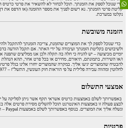
כדי שנוכל לספק את הזמנתך. תוכל לבחור לא להשאיר את פרטי כרטיס ה
קליטת פרטי הזמנתך. נא רשום לפניך את מספר ההזמנה (או הדפס את דף 
נקלטו במערכת.
הזמנה משובשת
כדי שנוכל לספק לך את המוצרים שהזמנת, צריכה הזמנתך להתקבל ולהיקל
ולשיבושים בקליטת הזמנתך ועיבודה על ידי האתר. אם תקבל הודעה בד
יומיים מביצועה – יש להניח כי חלה בה תקלה ולכן אנו ממליצים שתפנה אל
ו/או השירות, בתמונתם, תיאורם, מחירם או בכל פרט אחר, תהא הנהלת ה
להבטיח שהמוצרים יגיעו אליך. במקרה שהמוצרים יחזרו אלינו בגלל פרטי
לחלוטין ומהווה עבירה פלילית על פי הוראות חוק העונשין, התשל”ז – 1977 ו/או בכל דין.
אמצעי התשלום
באפשרותך לשלם באמצעות כרטיס אשראי תקף אשר ניתן לסליקה על ידי א
לבצע פעולה זו באמצעות האינטרנט תוכל להשלים מסירת פרטים אלה בא
ונשלח אליך את המוצרים. בנוסף באפשרותך לשלם באמצעות Paypal – רק לאחר קבלת התשלום והפרטים המדוייקים נוכל לספק את המוצר כאשר זמין במלאי.
פרטיות