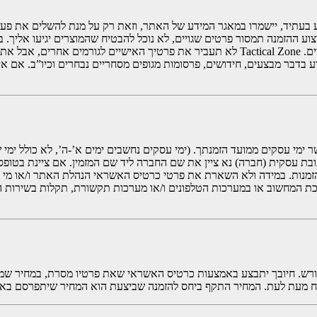
עתיד, יישמרו במאגר המידע של האתר, וזאת רק על מנת להשלים את פעולו
ע ההזמנה תמסור פרטים שגויים, לא נוכל להבטיח שהמוצרים יגיעו אליך. 
בדבר מבצעים, חידושים, פרסומות מגופים מסחריים נבחרים וכיו”ב. אם אינך 
עה עשר ימי עסקים ממועד הזמנתך. (ימי עסקים נחשבים ימים א’-ה’, לא כולל ימי
ת עסקית (חברה) נא ציין את שם החברה ליד שם המזמין. אם ציינת בטופס 
ההזמנות. במידה ולא השארת את פרטי כרטיס האשראי הנהלת האתר ו/או מ
המחשוב או במערכות הטלפונים ו/או מערכות תקשורת, תקלות בשירות הדוא
ורש. חיובך יתבצע באמצעות כרטיס האשראי שאת פרטיו מסרת, במחיר שמו
לוח מעת לעת. המחיר התקף ביחס להזמנה שביצעת הוא המחיר שיתפרסם ב