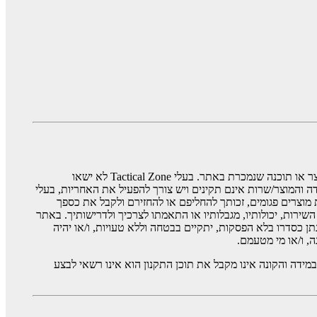
האתר ו/או מי מטעמו אינם מייצרים את המוצרים, ואינם נושאים באחריות לטיב המוצרים. בעלי Tactical Zone אינם אחראים על כל נזק שיגרם ממוצר או תוכנה שנמכרת באתר. בעלי Tactical Zone לא ישאו
בתוכנה. בעלי Tactical Zone פועלים כמשווקים ומפיצים בלבד. במידה והמוצר/שרות אינם תקינים ויש צורך להפעיל את האחריות, בעלי
רכשת מוצרים פגומים, זכותך להחליפם או להחזירם ולקבל את כספך
השירות, יכולותיו, מגבלותיו או התאמתו לצרכיך ולדרישותיך. באתר
 כסדרו בלא הפסקות, יתקיים בבטחה וללא טעויות, ו/או יהיה
, ו/או מי מטעמם.
 את תוכנו. במידה והקונה אינו מקבל את תוכן התקנון הוא אינו רשאי לבצע