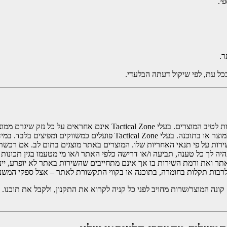
ל עת, לפי שיקול דעתה הבלעדי.
בהוצאות במקרה של נזק למוצר שנקנה או למוצר אחר שנפגע מהשימוש במוצר או 
מנת שיתן שירות על פי תנאי האחריות שלו. המוצרים באתר מוצגים בתום לב. אם 
ה לך כל טענה, תביעה ו/או דרישה כלפי האתר ו/או מי מטעמו בגין תכונות 
 ואת ורמת השירות בו אך אינם מתחייבים שהשירות באתר לא יופרע, יינתן
 לרבות תקלות בחומרה, בתוכנה או בקווי התקשורת לאתר – אצל ספקי המשנה
שנות מעת לעת את התקנון. קונה המוצר/שרות מחויב לפני כל קניה לקרוא את התקנון, ולקבל