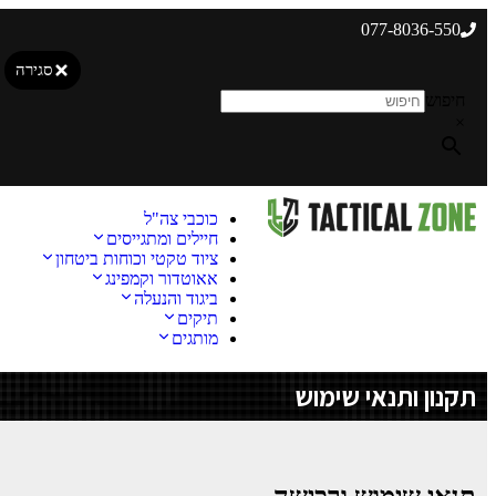
077-8036-550
סגירה
חיפוש
×
כוכבי צה"ל
חיילים ומתגייסים
ציוד טקטי וכוחות ביטחון
אאוטדור וקמפינג
ביגוד והנעלה
תיקים
מותגים
תקנון ותנאי שימוש
תנאי שימוש ורכישה