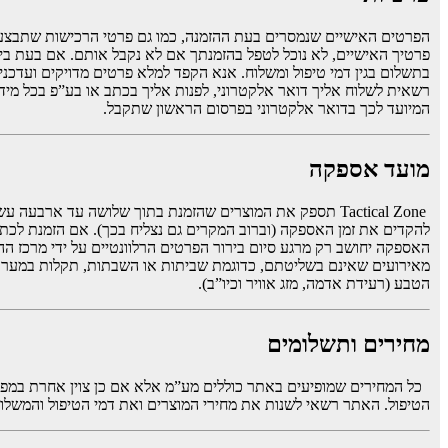
הפרטים האישיים שנמסרים בעת ההזמנה, כמו גם פרטי הרכישות שתבצע ב
פרטיך האישיים, לא נוכל לטפל בהזמנתך אם לא נקבל אותם. אם בעת ביצו
רשאית לשלוח אליך דואר אלקטרוני, לפנות אליך בכתב או בע”פ בכל מידע 
המיועד לכך בדואר אלקטרוני בפרסום הראשון שתקבל.
מועד אספקה
Tactical Zone תספק את המוצרים שהזמנת בתוך שלושה עד ארב
להקדים את זמן האספקה (וברוב המקרים גם נצליח בכך). אם הזמנת לכתוב
האספקה יחושב רק מרגע סיום בירור הפרטים הרלוונטיים על ידי מרכז 
מאירועים שאינם בשליטתם, כדוגמת שביתות או השבתות, תקלות במערכת 
הטבע (רעידת אדמה, מזג אוויר וכיו”ב).
מחירים ותשלומים
כל המחירים שמופיעים באתר כוללים מע”מ אלא אם כן צוין אחרת במפ
הטיפול. האתר רשאי לשנות את מחירי המוצרים ואת דמי הטיפול והמש