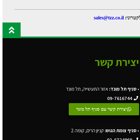
טרוני:
sales@tzz.co.il
יצירת קשר
•
סניף תל מונד:
אזור התעשייה, תל מונד
09-7616744
יצירת קשר עם סניף תל מונד
•
סניף צומת הגוש:
קניון הרים, קומה 2
02-6724969