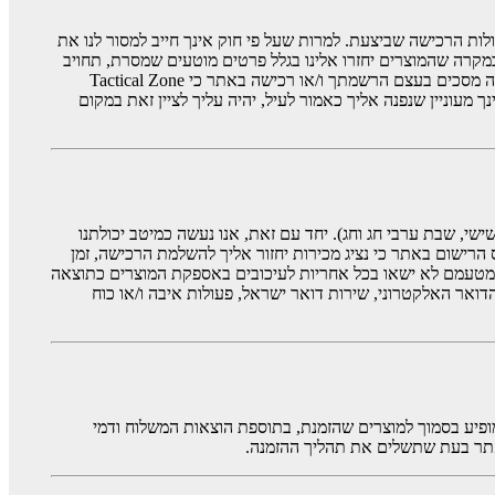
ת הרכישה שביצעת. למרות שעל פי חוק אינך חייב למסור לנו את
במקרה שהמוצרים יחזרו אלינו בגלל פרטים מוטעים שמסרת, תחויב
בתשלום בגין דמי טיפול ומשלוח. אנא הקפד למלא פרטים מדויקים ועדכניים. Tactical Zone לא תעביר את פרטיך האישיים לגורמים אחרים, אבל אתה מסכים בעצם הרשמתך ו/או רכישה באתר כי Tactical Zone
מעוניין שנפנה אליך כאמור לעיל, יהיה עליך לציין זאת במקום
 שישי, שבת ערבי חג וחג). יחד עם זאת, אנו נעשה כמיטב יכולתנו
הרישום באתר כי נציג מכירות יחזור אליך להשלמת הרכישה, זמן
י מטעמם לא ישאו בכל אחריות לעיכובים באספקת המוצרים כתוצאה
ר האלקטרוני, שירות דואר ישראל, פעולות איבה ו/או כוח
פיע בסמוך למוצרים שהזמנת, בתוספת הוצאות המשלוח ודמי
אתר בעת שתשלים את תהליך ההזמנה.