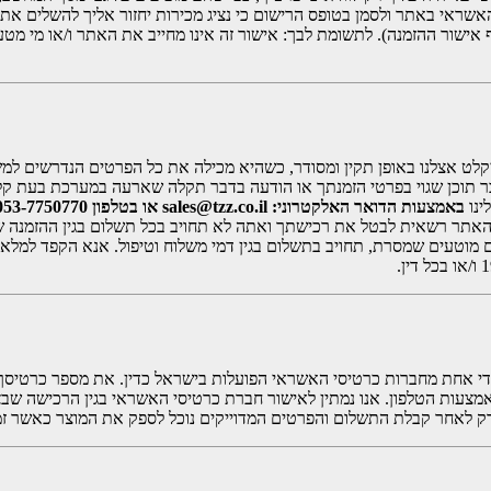
אשראי באתר ולסמן בטופס הרישום כי נציג מכירות יחזור אליך להשלים א
אישור ההזמנה). לתשומת לבך: אישור זה אינו מחייב את האתר ו/או מי מט
ט אצלנו באופן תקין ומסודר, כשהיא מכילה את כל הפרטים הנדרשים למשלו
בר תוכן שגוי בפרטי הזמנתך או הודעה בדבר תקלה שארעה במערכת בעת קל
ינו
באמצעות הדואר האלקטרוני: sales@tzz.co.il או בטלפון 053-7750770 תוך ציון מס’ ההזמנה.
אתר רשאית לבטל את רכישתך ואתה לא תחויב בכל תשלום בגין ההזמנה שבוט
ם מוטעים שמסרת, תחויב בתשלום בגין דמי משלוח וטיפול. אנא הקפד למלא 
חת מחברות כרטיסי האשראי הפועלות בישראל כדין. את מספר כרטיסך ופרט
מצעות הטלפון. אנו נמתין לאישור חברת כרטיסי האשראי בגין הרכישה ש