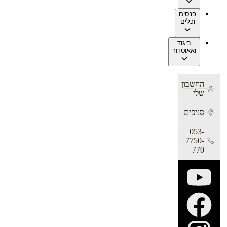
פנסים
וכלים
ביגוד
ואאוטדור
החשבון
שלי
סניפים
053-
7750-
770