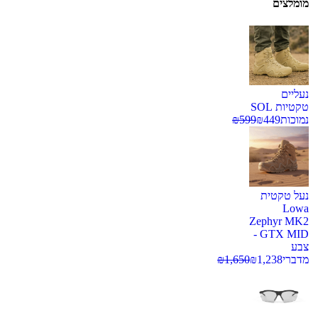
מומלצים
נעליים
טקטיות SOL
נמוכות
449
₪
599
₪
נעל טקטית
Lowa
Zephyr MK2
GTX MID -
צבע
מדברי
1,238
₪
1,650
₪