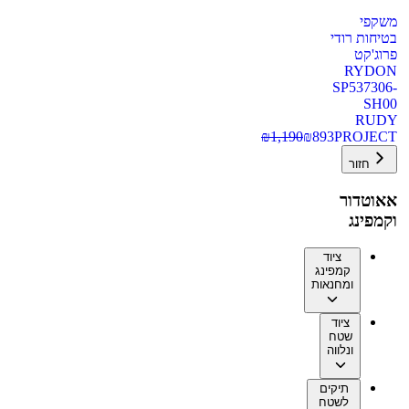
משקפי
בטיחות רודי
פרוג'קט
RYDON
SP537306-
SH00
RUDY
₪
1,190
₪
893
PROJECT
חזור
אאוטדור
וקמפינג
ציוד
קמפינג
ומחנאות
ציוד
שטח
ונלווה
תיקים
לשטח