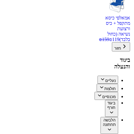
אמאלפי כיסא
מתקפל + כיס
ורצועת
נשיאה (כחול
בלבד)
119
₪
159
₪
חזור
ביגוד
והנעלה
נעליים
חולצות
מכנסיים
ביגוד
חורף
הלבשה
תחתונה