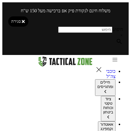
משלוח חינם לנקודת פיק אפ ברכישה מעל 150 ש"ח
סגירה
חיפוש
×
כוכבי
צה"ל
חיילים
ומתגייסים
ציוד
טקטי
וכוחות
ביטחון
אאוטדור
וקמפינג