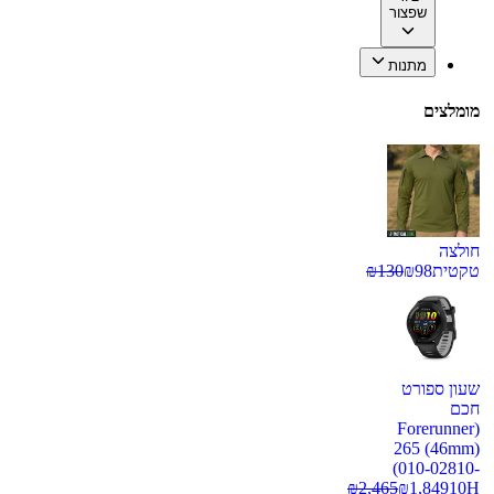
שפצור
מתנות
מומלצים
חולצה
טקטית
98
₪
130
₪
שעון ספורט
חכם
(Forerunner
265 (46mm)
(010-02810-
₪
2,465
₪
1,849
10H