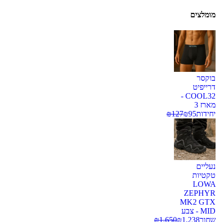
מומלצים
בוקסר
דרייפיט
COOL32 -
מארז 3
יחידות
95
₪
127
₪
נעליים
טקטיות
LOWA
ZEPHYR
MK2 GTX
MID - צבע
שחור
1,238
₪
1,650
₪