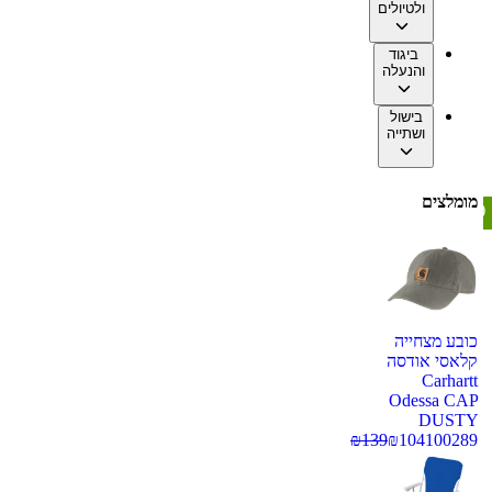
ולטיולים
ביגוד
והנעלה
בישול
ושתייה
מומלצים
כובע מצחייה
קלאסי אודסה
Carhartt
Odessa CAP
DUSTY
₪
139
₪
104
100289