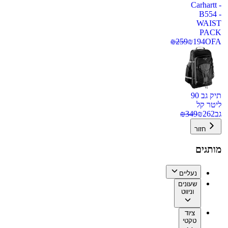
Carhartt -
B554 -
WAIST
PACK
₪
259
₪
194
OFA
תיק גב 90
ליטר קל
גב
262
₪
349
₪
חזור
מותגים
נעליים
שעונים
וניווט
ציוד
טקטי