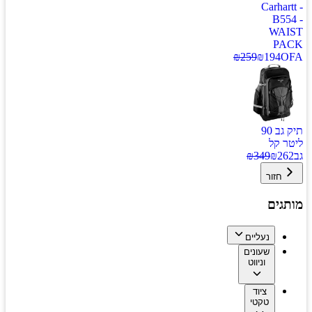
Carha
B5
WA
P
₪
259
₪
194
תיק גב 90
 קל
₪
349
₪
2
חזור
גים
נעליים
שעונים
וניווט
ציוד
טקטי