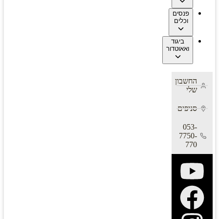
פנסים
וכלים
ביגוד
ואאוטדור
החשבון
שלי
סניפים
053-
7750-
770