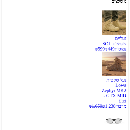
צים
ים
טקטיות SOL
ות
449
₪
599
₪
טקטית
L
Zephyr 
GTX MID -
י
1,238
₪
1,650
₪