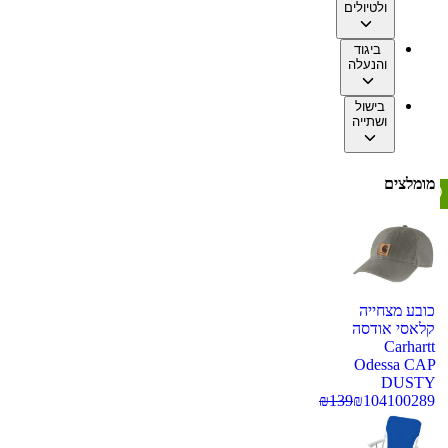
ולטיולים
ביגוד
והנעלה
בישול
ושתייה
מומלצים
כובע מצחייה
קלאסי אודסה
Carhartt
Odessa CAP
DUSTY
₪
139
₪
104
100289