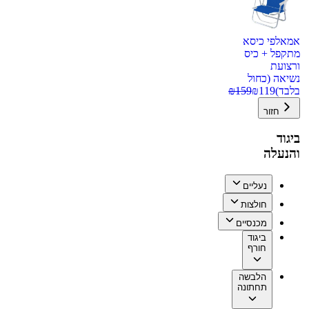
אמאלפי כיסא
מתקפל + כיס
ורצועת
נשיאה (כחול
בלבד)
119
₪
159
₪
חזור
ביגוד
והנעלה
נעליים
חולצות
מכנסיים
ביגוד
חורף
הלבשה
תחתונה