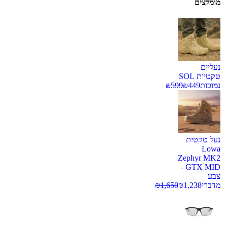
מומלצים
נעליים
טקטיות SOL
נמוכות
449
₪
599
₪
נעל טקטית
Lowa
Zephyr MK2
GTX MID -
צבע
מדברי
1,238
₪
1,650
₪