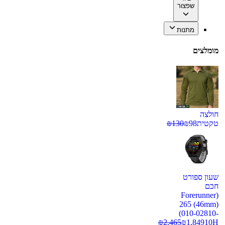
שפצור
מתנות
מומלצים
חולצה
טקטית
98
₪
130
₪
שעון ספורט
חכם
(Forerunner
265 (46mm)
(010-02810-
₪
2,465
₪
1,849
10H