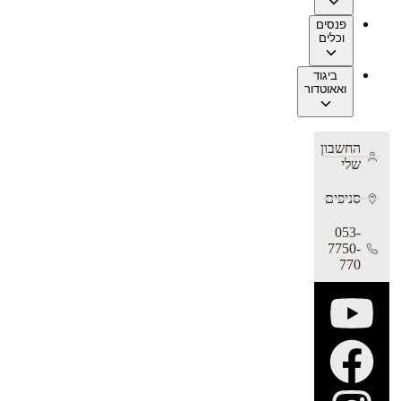
פנסים
וכלים
ביגוד
ואאוטדור
החשבון
שלי
סניפים
053-
7750-
770