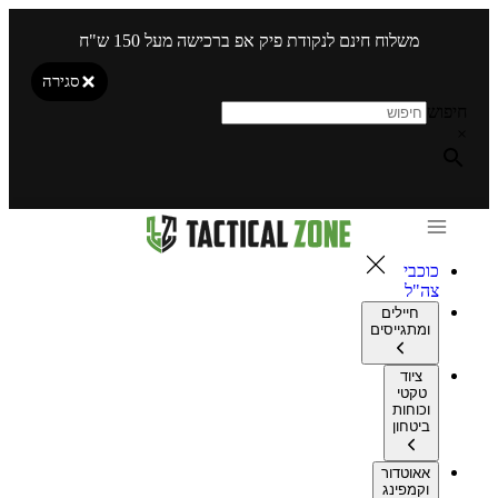
משלוח חינם לנקודת פיק אפ ברכישה מעל 150 ש"ח
סגירה
חיפוש
×
כוכבי
צה"ל
חיילים
ומתגייסים
ציוד
טקטי
וכוחות
ביטחון
אאוטדור
וקמפינג