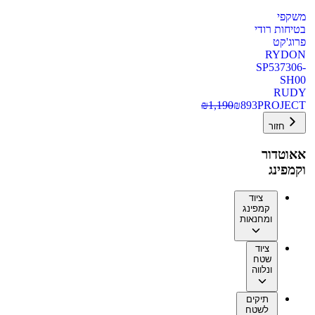
משקפי
בטיחות רודי
פרוג'קט
RYDON
SP537306-
SH00
RUDY
₪
1,190
₪
893
PROJECT
חזור
אאוטדור
וקמפינג
ציוד
קמפינג
ומחנאות
ציוד
שטח
ונלווה
תיקים
לשטח