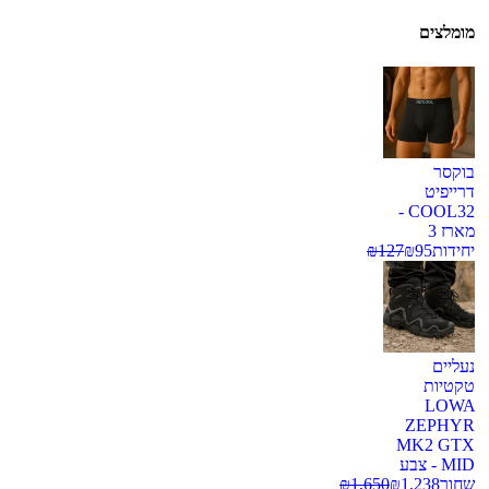
מומלצים
בוקסר
דרייפיט
COOL32 -
מארז 3
יחידות
95
₪
127
₪
נעליים
טקטיות
LOWA
ZEPHYR
MK2 GTX
MID - צבע
שחור
1,238
₪
1,650
₪