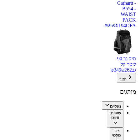
Carhartt -
B554 -
WAIST
PACK
₪
259
₪
194
OFA
תיק גב 90
ליטר קל
גב
262
₪
349
₪
חזור
מותגים
נעליים
שעונים
וניווט
ציוד
טקטי