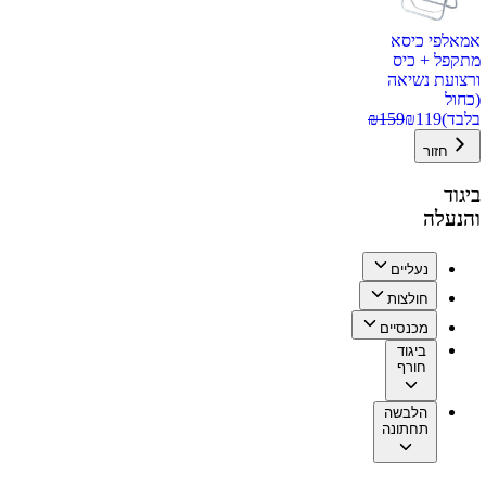
אמאלפי כיסא
מתקפל + כיס
ורצועת נשיאה
(כחול
בלבד)
119
₪
159
₪
חזור
ביגוד
והנעלה
נעליים
חולצות
מכנסיים
ביגוד
חורף
הלבשה
תחתונה