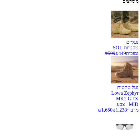
מומלצים
נעליים
טקטיות SOL
נמוכות
449
₪
599
₪
נעל טקטית
Lowa Zephyr
MK2 GTX
MID - צבע
מדברי
1,238
₪
1,650
₪