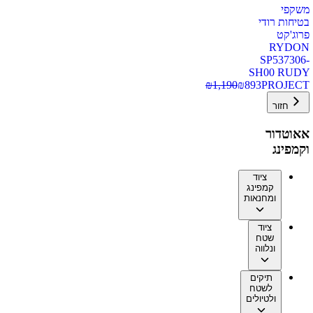
משקפי
בטיחות רודי
פרוג'קט
RYDON
SP537306-
SH00 RUDY
₪
1,190
₪
893
PROJECT
חזור
אאוטדור
וקמפינג
ציוד
קמפינג
ומחנאות
ציוד
שטח
ונלווה
תיקים
לשטח
ולטיולים