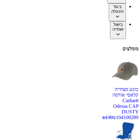
ביגוד
והנעלה
בישול
ושתייה
מומלצים
כובע מצחייה
קלאסי אודסה
Carhartt
Odessa CAP
DUSTY
₪
139
₪
104
100289