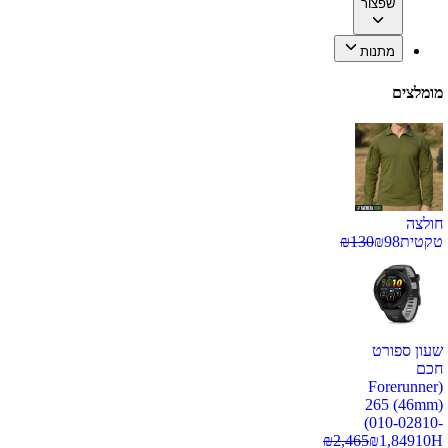
שפצור
מתנות
מומלצים
חולצה
טקטית
98
₪
130
₪
שעון ספורט
חכם
(Forerunner
265 (46mm)
(010-02810-
₪
2,465
₪
1,849
10H