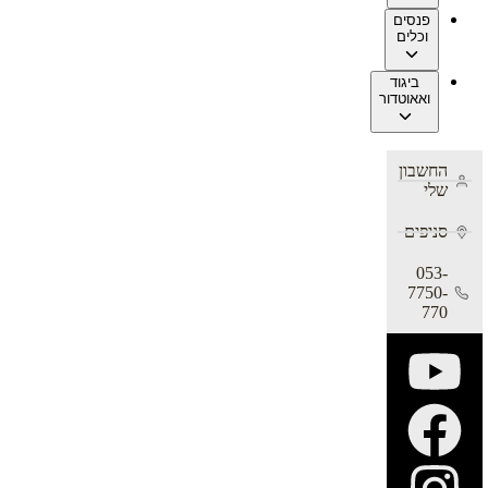
פנסים
וכלים
ביגוד
ואאוטדור
החשבון
שלי
סניפים
053-
7750-
770