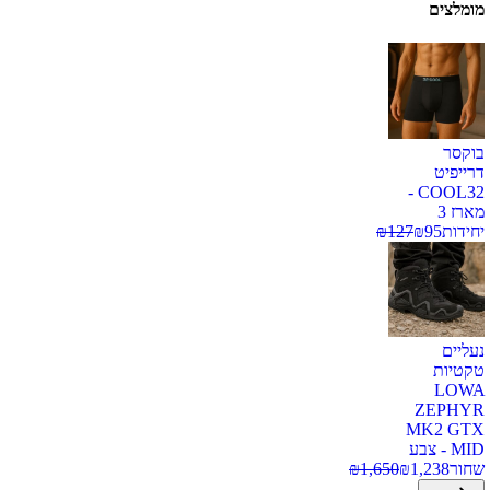
מומלצים
בוקסר
דרייפיט
COOL32 -
מארז 3
יחידות
95
₪
127
₪
נעליים
טקטיות
LOWA
ZEPHYR
MK2 GTX
MID - צבע
שחור
1,238
₪
1,650
₪