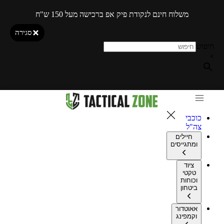
משלוח חינם לנקודת פיק אפ ברכישה מעל 150 ש"ח
סגירה
חיפוש
×
כוכבי
צה"ל
חיילים
ומתגייסים
ציוד
טקטי
וכוחות
ביטחון
אאוטדור
וקמפינג