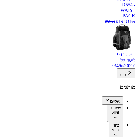
B554 -
WAIST
PACK
₪
259
₪
194
OFA
תיק גב 90
ליטר קל
גב
262
₪
349
₪
חזור
מותגים
נעליים
שעונים
וניווט
ציוד
טקטי