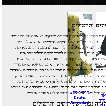
קים ותרמילים
מות התוכן של מתגייסים וחיילים משיקים לא אחת עם התחומים
ורים בציוד של מטיילים.
תיקים ותרמילים
הם למשל פריטים
 אלה וגם אלה צריכים להכיר, שכן לא מעט חיילים, כמו גם מי
עניין בטיול ארוך – צריכים להכיר תיקים גדולים שיתאימו
יאת ציוד רב בפרק זמן אחד ובנוחות הגבוהה ביותר האפשרית.
ם אפשר וכדאי לפנות לחנות או אתר אינטרנט שמתמחים בציוד
ילים או למי שמשרת בכוחות הביטחון וכך להיות בטוחים שאפשר
יג ציוד איכותי ברמה גבוהה, כזה שיהיה עמיד ויתאים במדויק
רות והצרכים הדרושים. טקטיקל זון היא ספקית מורשית של
ות הביטחון בישראל ובאתר האינטרנט של החברה אפשר למצוא
תרמיל מסע
ר גדול ומגוון של תיקים שיתאימו לכל מתגייס או חייל.
אה
Deuter
סדה
Aircontact
ירה נכונה של תיקים ותרמילים
PILO