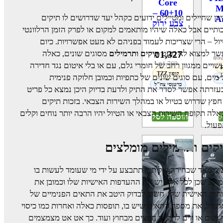
Core
M
60+10 –
וון שחיילים ומטיילים ידועים כקהל יעד שדרושים לו תיקים
A
צבע ירוק
ותיים אבל כאלה שיהיו מותאמים למקום או לפרק הזמן הרלוונטי
ול – הרי שצריכות לעמוד בפניהם לא מעט אפשרויות. כיום
שר למצוא לא מעט
תיקים ותרמילים
מסוגים שונים, כאלה
₪
1,327
₪
5
₪
1,769
ויים ממגוון רחב של חומרי גלם, עם או בלי איטום נגד חדירה
קופון TZZ
מים, עם סוגים שונים של כתפיות וכמובן חלוקה פנימית
"ל
כרטיסי צה"ל
זרתה אפשר לסדר את התיק ולדעת בדיוק היכן נמצא כל פריט
חפץ שדרוש בטיול או במהלך השירות הצבאי. בזכות תיקים
לה תקופת השירות הצבאי או הטיול יהיו הרבה יותר נוחים וקלים
ל
הוספה לסל
עול.
קים ותרמילים מומלצים
ב מאד שבחירה של תיק תתבצע על ידי מי שעומד לעשות בו
וש, שכן לכל אחד יש את ההעדפות האישיות שלו וכמובן את
חות האישית שלו. חשוב לבדוק היטב את התאים הפנימיים של
מיל, את מספר התאים שיש בו, תופסות כאלה ואחרות כמו כיסוי
 גשם או ווים לתליית חפצים מבחוץ ועוד. כך אט אט מצמצמים