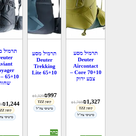
את 
ויש
מעו
למב
תרמיל מ
תרמיל מסע
תרמיל מסע
euter
Deuter
Deuter
viant
Aircontact
Trekking
oyager
Core 70+10 –
Lite 65+10
5+10
צבע ירוק
שחור
₪
997
₪
1,329
₪
1,327
₪
1,769
קופון TZZ
₪
1,244
59
קופון TZZ
כרטיסי צה"ל
קופון TZZ
כרטיסי צה"ל
כרטיסי צה
בחר