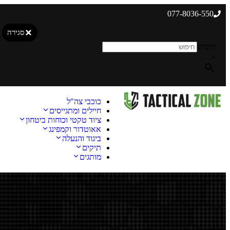
077-8036-550
סגירה
חיפוש
×
כוכבי צה"ל
חיילים ומתגייסים
ציוד טקטי וכוחות ביטחון
אאוטדור וקמפינג
ביגוד והנעלה
תיקים
מותגים