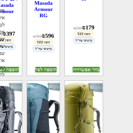
Masada
asada
Armour
מכי
rmour
RG
איכ
לטי
₪
179
₪
239
אפ
₪
397
קופון TZZ
29
₪
596
₪
795
שעש
קופון TZZ
כרטיסי צה"ל
קופון TZZ
של 
כרטיסי צה
כרטיסי צה"ל
שבע
או 
שכא
בחר אפשרויות
הוספה לסל
הוספה לס
לתפ
תי
חשו
שימ
הנו
התר
נגד