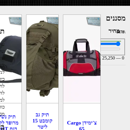
מסננים
תי
מחיר
עול
שקש
25,250
—
0
שגם
שמת
לנש
כיו
לחי
להש
למט
כוח
מבח
תיק גב
תיק נשי
קומבט 15
צ'ימידן Cargo
מרופד לק
בח
ליטר
65
דגם T