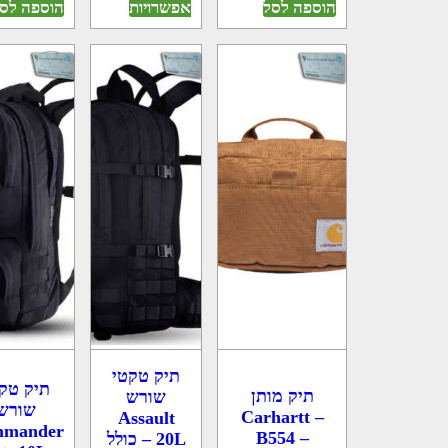
אפשרויות
הוספה לסל
הוספה לס
תיק טקטי
תיק טק
תיק מותן
שורש
שורש
Carhartt –
Assault
mander
B554 –
20L – כולל