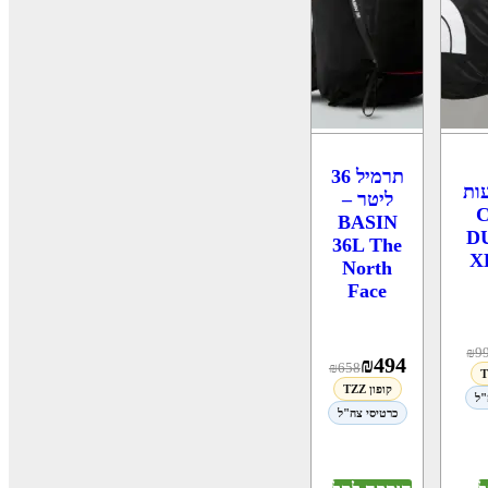
תרמיל 36
ות
ליטר –
BASIN
D
36L The
North
Face
₪
9
₪
494
₪
658
קופון TZZ
"ל
כרטיסי צה"ל