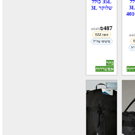
ולל
35L כולל
לוקר 3L
שלוקר 3L
401
₪
487
₪
649
₪
4
קופון TZZ
כרטיסי צה"ל
"ל
בחר
אפשרויות
יות