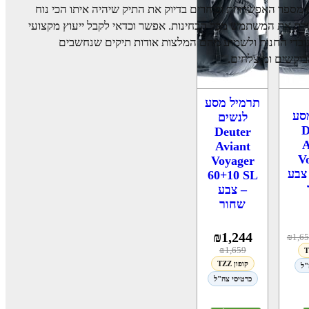
מספר האפשרויות ובוחרים בדיוק את התיק שיהיה איתו הכי נוח
רת את המשתמש מכל הבחינות. אפשר וכדאי לקבל ייעוץ מקצועי
בדי החנות ולשמוע מהם המלצות אודות תיקים שנחשבים
וקשים ומוצלחים.
תרמיל מסע
סע
לנשים
D
Deuter
A
Aviant
V
Voyager
6 – צבע
60+10 SL
– צבע
שחור
₪
1,244
₪
1,6
₪
1,659
קופון TZZ
"ל
כרטיסי צה"ל