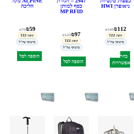
כפפות טקטיות
2947 – חגורת
ALPINE מקל
ניאופרן HWI
כסף למותן
הליכה
MP RFID
₪
59
₪
112
₪
79
₪
149
₪
97
₪
129
קופון TZZ
קופון TZZ
קופון TZZ
כרטיסי צה"ל
כרטיסי צה"ל
כרטיסי צה"ל
בחר
הוספה לסל
הוספה לסל
אפשרויות