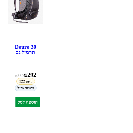
Douro 30
תרמיל גב
₪
292
₪
389
קופון TZZ
כרטיסי צה"ל
הוספה לסל