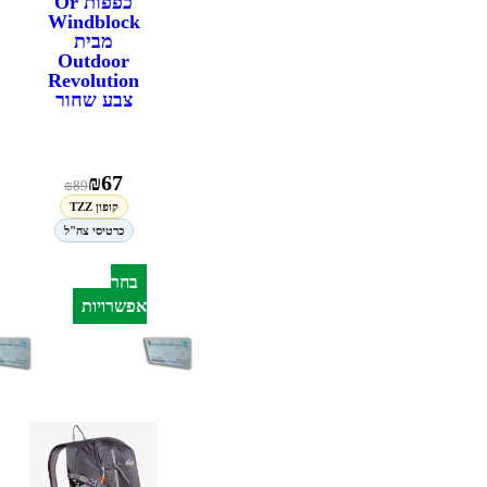
כפפות Or
Windblock
מבית
Outdoor
Revolution
צבע שחור
₪
67
₪
89
קופון TZZ
כרטיסי צה"ל
בחר
אפשרויות