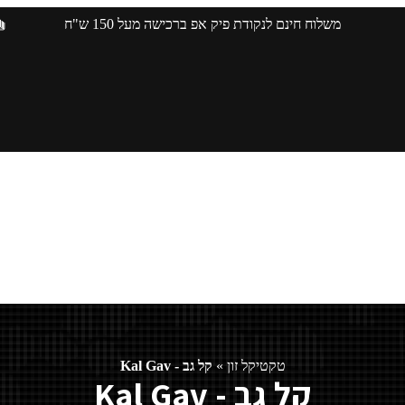
משלוח חינם לנקודת פיק אפ ברכישה מעל 150 ש"ח
טקטיקל זון
»
קל גב - Kal Gav
קל גב - Kal Gav