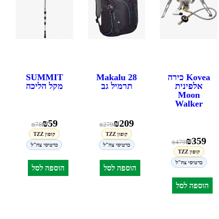
Kovea כירה
Makalu 28
SUMMIT
אלפינית
תרמיל גב
מקל הליכה
Moon
Walker
₪
59
₪
209
₪
78
₪
279
קופון TZZ
קופון TZZ
₪
359
₪
479
כרטיסי צה"ל
כרטיסי צה"ל
קופון TZZ
כרטיסי צה"ל
הוספה לסל
הוספה לסל
הוספה לסל