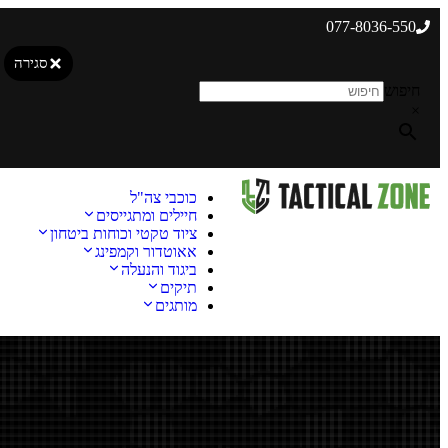
077-8036-550
סגירה
חיפוש
×
כוכבי צה"ל
חיילים ומתגייסים
ציוד טקטי וכוחות ביטחון
אאוטדור וקמפינג
ביגוד והנעלה
תיקים
מותגים