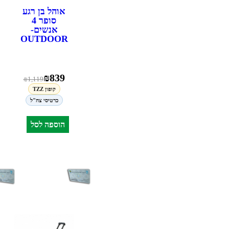
אוהל בן רגע
סופר 4
אנשים-
OUTDOOR
₪
839
₪
1,119
קופון TZZ
כרטיסי צה"ל
הוספה לסל