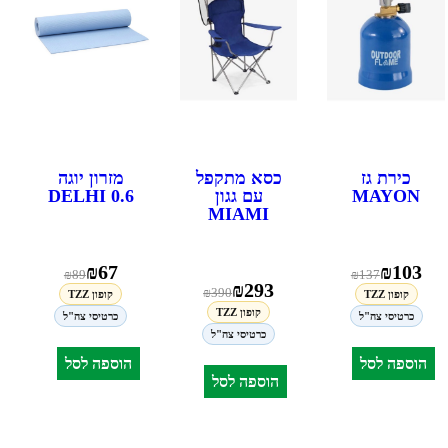
כירת גז
כסא מתקפל
מזרון יוגה
MAYON
עם גגון
DELHI 0.6
MIAMI
₪
67
₪
103
₪
89
₪
137
₪
293
₪
390
קופון TZZ
קופון TZZ
קופון TZZ
כרטיסי צה"ל
כרטיסי צה"ל
כרטיסי צה"ל
הוספה לסל
הוספה לסל
הוספה לסל