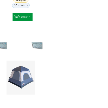
קופון TZZ
כרטיסי צה"ל
הוספה לסל