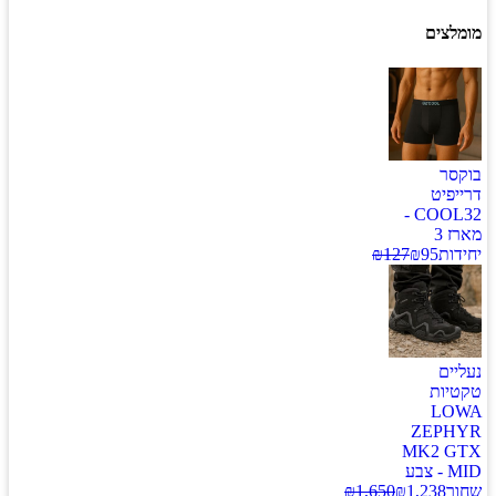
מומלצים
בוקסר
דרייפיט
COOL32 -
מארז 3
יחידות
95
₪
127
₪
נעליים
טקטיות
LOWA
ZEPHYR
MK2 GTX
MID - צבע
שחור
1,238
₪
1,650
₪