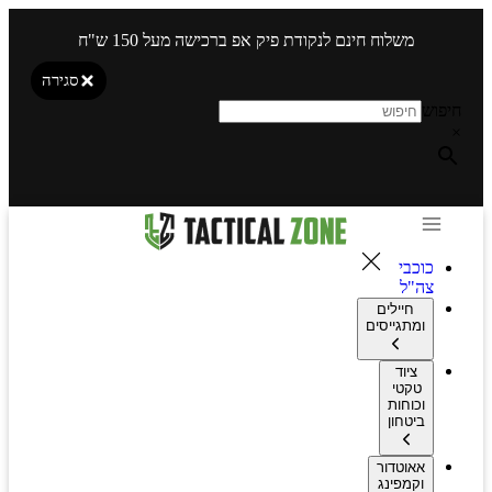
משלוח חינם לנקודת פיק אפ ברכישה מעל 150 ש"ח
סגירה
חיפוש
×
כוכבי
צה"ל
חיילים
ומתגייסים
ציוד
טקטי
וכוחות
ביטחון
אאוטדור
וקמפינג