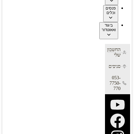
פנסים
וכלים
ביגוד
ואאוטדור
החשבון
שלי
סניפים
053-
7750-
770