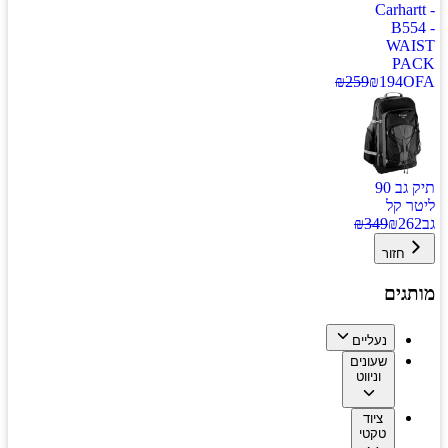
Carhartt -
B554 -
WAIST
PACK
₪
259
₪
194
OFA
תיק גב 90
ליטר קל
גב
262
₪
349
₪
חזור
מותגים
נעליים
שעונים
וניווט
ציוד
טקטי