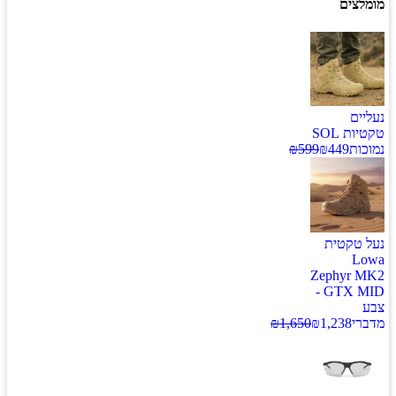
מומלצים
נעליים
טקטיות SOL
נמוכות
449
₪
599
₪
נעל טקטית
Lowa
Zephyr MK2
GTX MID -
צבע
מדברי
1,238
₪
1,650
₪