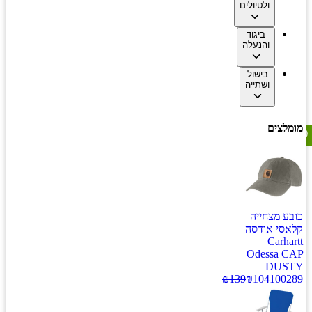
ולטיולים
ביגוד
והנעלה
בישול
ושתייה
מומלצים
כובע מצחייה
קלאסי אודסה
Carhartt
Odessa CAP
DUSTY
₪
139
₪
104
100289