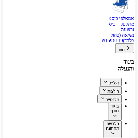
אמאלפי כיסא
מתקפל + כיס
ורצועת
נשיאה (כחול
בלבד)
119
₪
159
₪
חזור
ביגוד
והנעלה
נעליים
חולצות
מכנסיים
ביגוד
חורף
הלבשה
תחתונה