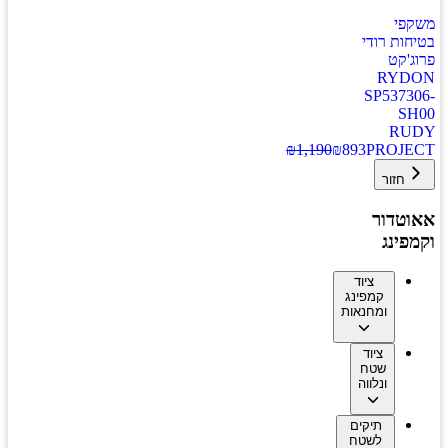
משקפי
בטיחות רודי
פרוג'קט
RYDON
SP537306-
SH00
RUDY
₪
1,190
₪
893
PROJECT
חזור
אאוטדור
וקמפינג
ציוד
קמפינג
ומחנאות
ציוד
שטח
ונלווה
תיקים
לשטח