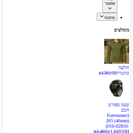
שפצור
מתנות
מומלצים
חולצה
טקטית
98
₪
130
₪
שעון ספורט
חכם
(Forerunner
265 (46mm)
(010-02810-
₪
2,465
₪
1,849
10H