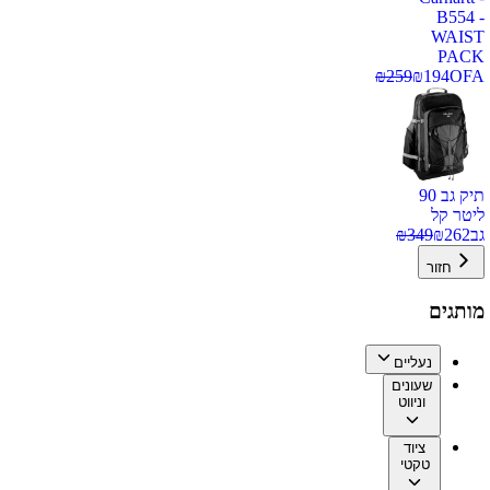
B554 -
WAIST
PACK
₪
259
₪
194
OFA
תיק גב 90
ליטר קל
גב
262
₪
349
₪
חזור
מותגים
נעליים
שעונים
וניווט
ציוד
טקטי