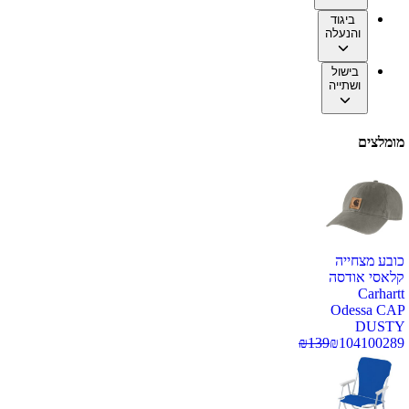
ביגוד
והנעלה
בישול
ושתייה
מומלצים
כובע מצחייה
קלאסי אודסה
Carhartt
Odessa CAP
DUSTY
₪
139
₪
104
100289