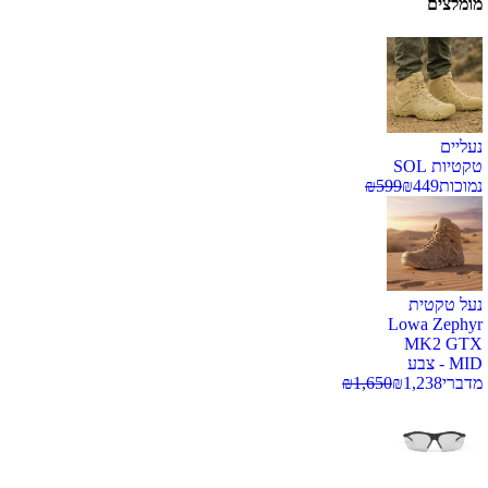
מומלצים
נעליים
טקטיות SOL
נמוכות
449
₪
599
₪
נעל טקטית
Lowa Zephyr
MK2 GTX
MID - צבע
מדברי
1,238
₪
1,650
₪