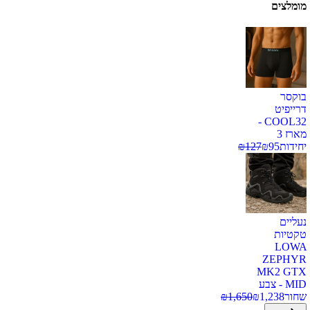
מומלצים
בוקסר
דרייפיט
COOL32 -
מארז 3
יחידות
95
₪
127
₪
נעליים
טקטיות
LOWA
ZEPHYR
MK2 GTX
MID - צבע
שחור
1,238
₪
1,650
₪