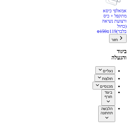
אמאלפי כיסא
מתקפל + כיס
ורצועת נשיאה
(כחול
בלבד)
119
₪
159
₪
חזור
ביגוד
והנעלה
נעליים
חולצות
מכנסיים
ביגוד
חורף
הלבשה
תחתונה