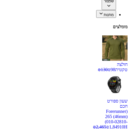
שפצור
מתנות
מומלצים
חולצה
טקטית
98
₪
130
₪
שעון ספורט
חכם
(Forerunner
265 (46mm)
(010-02810-
₪
2,465
₪
1,849
10H