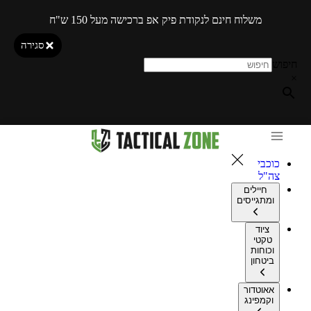
משלוח חינם לנקודת פיק אפ ברכישה מעל 150 ש"ח
סגירה
חיפוש
×
כוכבי
צה"ל
חיילים
ומתגייסים
ציוד
טקטי
וכוחות
ביטחון
אאוטדור
וקמפינג