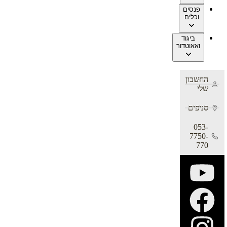
פנסים
וכלים
ביגוד
ואאוטדור
החשבון
שלי
סניפים
053-
7750-
770