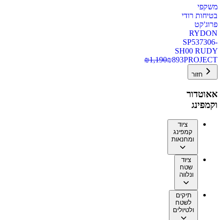
משקפי
בטיחות רודי
פרוג'קט
RYDON
SP537306-
SH00 RUDY
₪
1,190
₪
893
PROJECT
חזור
אאוטדור
וקמפינג
ציוד
קמפינג
ומחנאות
ציוד
שטח
ונלווה
תיקים
לשטח
ולטיולים