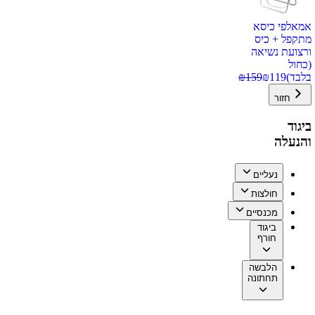
אמאלפי כיסא
מתקפל + כיס
ורצועת נשיאה
(כחול
בלבד)
119
₪
159
₪
חזור
ביגוד
והנעלה
נעליים
חולצות
מכנסיים
ביגוד
חורף
הלבשה
תחתונה