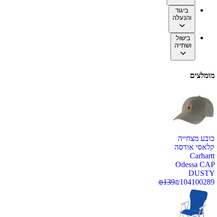
ביגוד
והנעלה
בישול
ושתייה
מומלצים
כובע מצחייה
קלאסי אודסה
Carhartt
Odessa CAP
DUSTY
₪
139
₪
104
100289