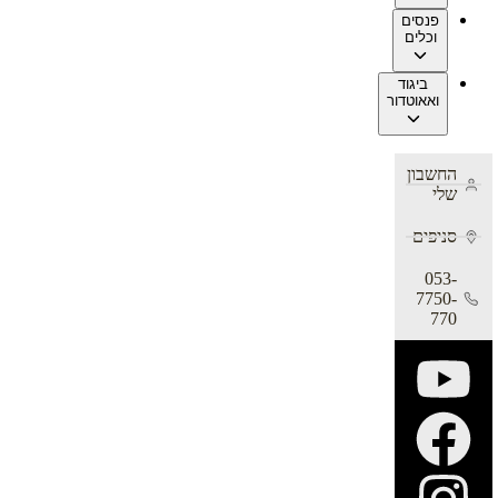
פנסים
וכלים
ביגוד
ואאוטדור
החשבון
שלי
סניפים
053-
7750-
770