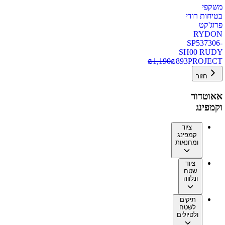
משקפי
בטיחות רודי
פרוג'קט
RYDON
SP537306-
SH00 RUDY
₪
1,190
₪
893
PROJECT
חזור
אאוטדור
וקמפינג
ציוד
קמפינג
ומחנאות
ציוד
שטח
ונלווה
תיקים
לשטח
ולטיולים