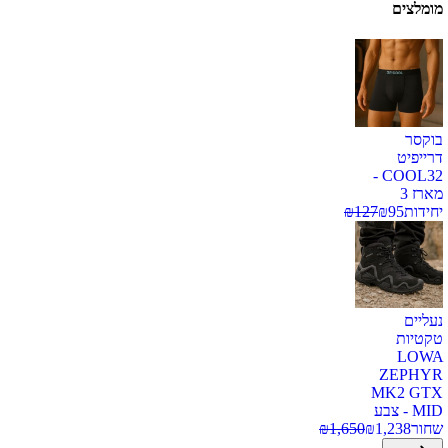
מומלצים
בוקסר
דרייפיט
COOL32 -
מארז 3
יחידות
95
₪
127
₪
נעליים
טקטיות
LOWA
ZEPHYR
MK2 GTX
MID - צבע
שחור
1,238
₪
1,650
₪