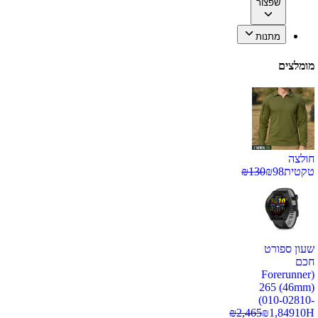
שפצור
מתנות
מומלצים
חולצה
טקטית
98
₪
130
₪
שעון ספורט
חכם
(Forerunner
265 (46mm)
(010-02810-
₪
2,465
₪
1,849
10H