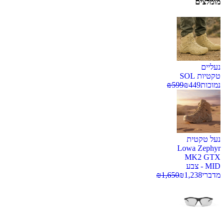
מומלצים
נעליים
טקטיות SOL
נמוכות
449
₪
599
₪
נעל טקטית
Lowa Zephyr
MK2 GTX
MID - צבע
מדברי
1,238
₪
1,650
₪