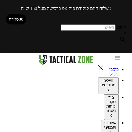
משלוח חינם לנקודת פיק אפ ברכישה מעל 150 ש"ח
סגירה
חיפוש
×
כוכבי
צה"ל
חיילים
ומתגייסים
ציוד
טקטי
וכוחות
ביטחון
אאוטדור
וקמפינג