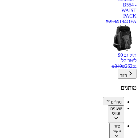
B554 -
WAIST
PACK
₪
259
₪
194
OFA
תיק גב 90
ליטר קל
גב
262
₪
349
₪
חזור
מותגים
נעליים
שעונים
וניווט
ציוד
טקטי