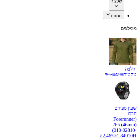
שפצור
מתנות
מומלצים
חולצה
טקטית
98
₪
130
₪
שעון ספורט
חכם
(Forerunner
265 (46mm)
(010-02810-
₪
2,465
₪
1,849
10H