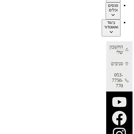
פנסים
וכלים
ביגוד
ואאוטדור
החשבון
שלי
סניפים
053-
7750-
770