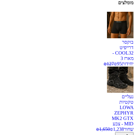
מומלצים
בוקסר
דרייפיט
COOL32 -
מארז 3
יחידות
95
₪
127
₪
נעליים
טקטיות
LOWA
ZEPHYR
MK2 GTX
MID - צבע
שחור
1,238
₪
1,650
₪