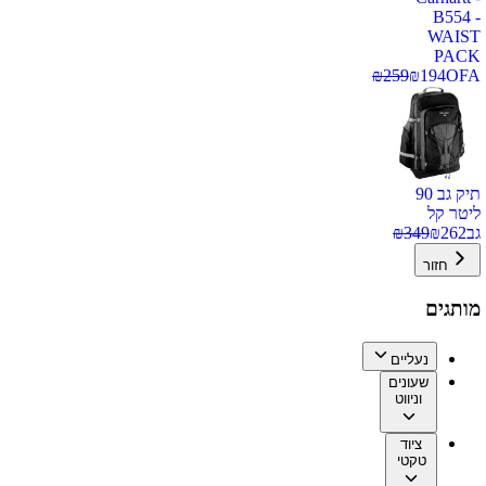
B554 -
WAIST
PACK
₪
259
₪
194
OFA
תיק גב 90
ליטר קל
גב
262
₪
349
₪
חזור
מותגים
נעליים
שעונים
וניווט
ציוד
טקטי