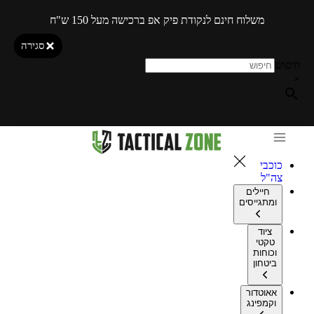
משלוח חינם לנקודת פיק אפ ברכישה מעל 150 ש"ח
סגירה
חיפוש
×
כוכבי
צה"ל
חיילים
ומתגייסים
ציוד
טקטי
וכוחות
ביטחון
אאוטדור
וקמפינג