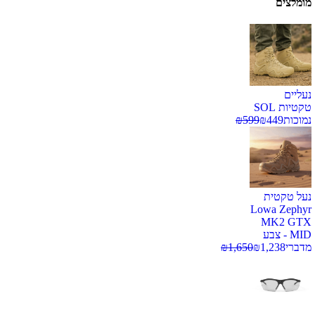
מומלצים
נעליים
טקטיות SOL
נמוכות
449
₪
599
₪
נעל טקטית
Lowa Zephyr
MK2 GTX
MID - צבע
מדברי
1,238
₪
1,650
₪