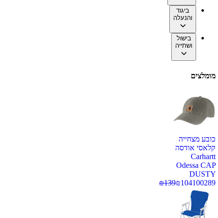
ביגוד
והנעלה
בישול
ושתייה
מומלצים
כובע מצחייה
קלאסי אודסה
Carhartt
Odessa CAP
DUSTY
₪
139
₪
104
100289