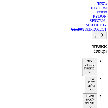
משקפי
בטיחות רודי
פרוג'קט
RYDON
SP537306-
SH00 RUDY
₪
1,190
₪
893
PROJECT
חזור
אאוטדור
וקמפינג
ציוד
קמפינג
ומחנאות
ציוד
שטח
ונלווה
תיקים
לשטח
ולטיולים