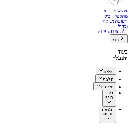
אמאלפי כיסא
מתקפל + כיס
ורצועת נשיאה
(כחול
בלבד)
119
₪
159
₪
חזור
ביגוד
והנעלה
נעליים
חולצות
מכנסיים
ביגוד
חורף
הלבשה
תחתונה