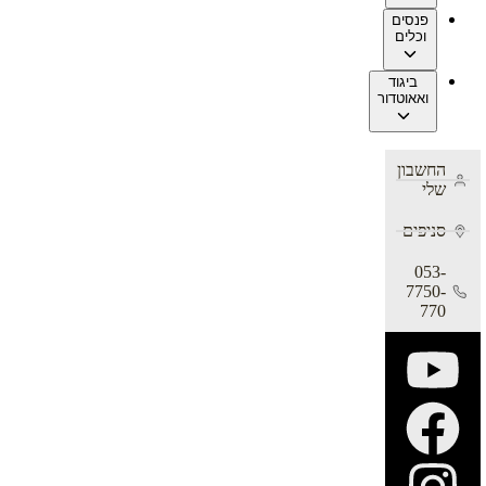
פנסים
וכלים
ביגוד
ואאוטדור
החשבון
שלי
סניפים
053-
7750-
770