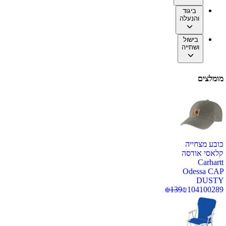
ביגוד
והנעלה
בישול
ושתייה
מומלצים
כובע מצחייה
קלאסי אודסה
Carhartt
Odessa CAP
DUSTY
₪
139
₪
104
100289