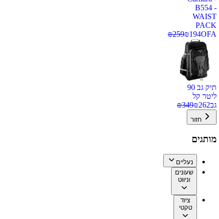
B554 -
WAIST
PACK
₪
259
₪
194
OFA
תיק גב 90
ליטר קל
גב
262
₪
349
₪
חזור
מותגים
נעליים
שעונים
וניווט
ציוד
טקטי