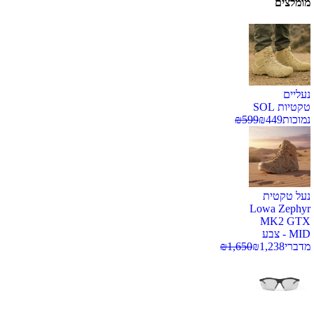
מומלצים
נעליים
טקטיות SOL
נמוכות
449
₪
599
₪
נעל טקטית
Lowa Zephyr
MK2 GTX
MID - צבע
מדברי
1,238
₪
1,650
₪