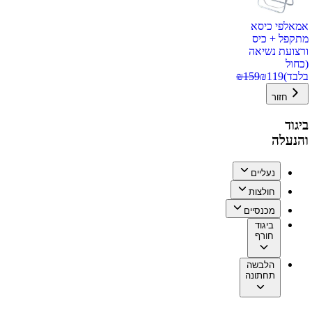
אמאלפי כיסא
מתקפל + כיס
ורצועת נשיאה
(כחול
בלבד)
119
₪
159
₪
חזור
ביגוד
והנעלה
נעליים
חולצות
מכנסיים
ביגוד
חורף
הלבשה
תחתונה