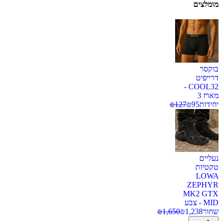
מומלצים
בוקסר
דרייפיט
COOL32 -
מארז 3
יחידות
95
₪
127
₪
נעליים
טקטיות
LOWA
ZEPHYR
MK2 GTX
MID - צבע
שחור
1,238
₪
1,650
₪