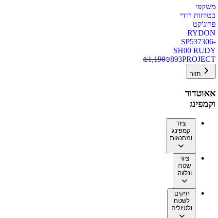
משקפי
בטיחות רודי
פרוג'קט
RYDON
SP537306-
SH00 RUDY
₪
1,190
₪
893
PROJECT
חזור
אאוטדור
וקמפינג
ציוד
קמפינג
ומחנאות
ציוד
שטח
ונלווה
תיקים
לשטח
ולטיולים