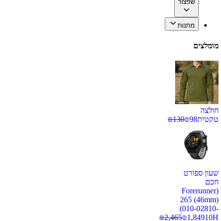
שפצור
מתנות
מומלצים
חולצה
טקטית
98
₪
130
₪
שעון ספורט
חכם
(Forerunner
265 (46mm)
(010-02810-
₪
2,465
₪
1,849
10H