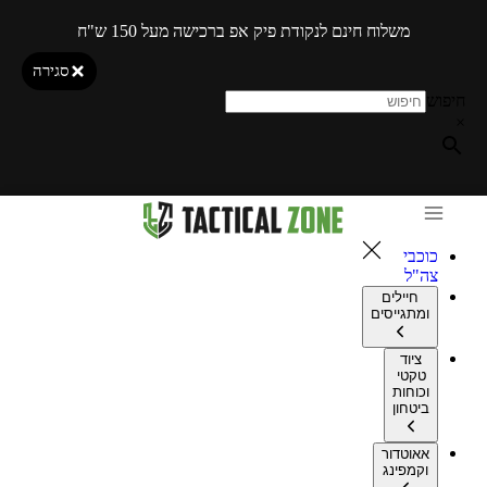
משלוח חינם לנקודת פיק אפ ברכישה מעל 150 ש"ח
סגירה
חיפוש
×
כוכבי
צה"ל
חיילים
ומתגייסים
ציוד
טקטי
וכוחות
ביטחון
אאוטדור
וקמפינג