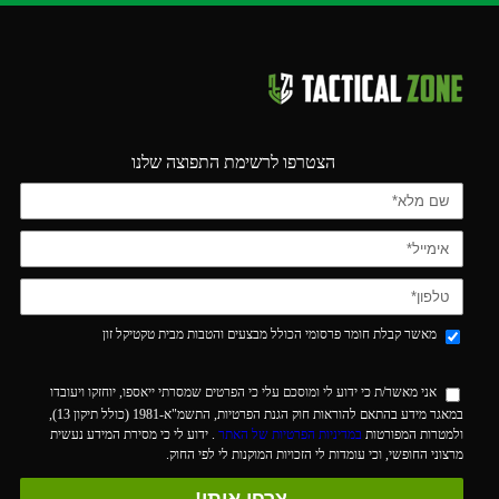
הצטרפו לרשימת התפוצה שלנו
מאשר קבלת חומר פרסומי הכולל מבצעים והטבות מבית טקטיקל זון
אני מאשר/ת כי ידוע לי ומוסכם עלי כי הפרטים שמסרתי ייאספו, יוחזקו ויעובדו
במאגר מידע בהתאם להוראות חוק הגנת הפרטיות, התשמ"א-1981 (כולל תיקון 13),
ולמטרות המפורטות
במדיניות הפרטיות של האתר
. ידוע לי כי מסירת המידע נעשית
מרצוני החופשי, וכי עומדות לי הזכויות המוקנות לי לפי החוק.