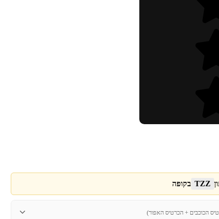
ן
TZZ
בקופה
טיס הכוכבים + הכרטיס האפור)