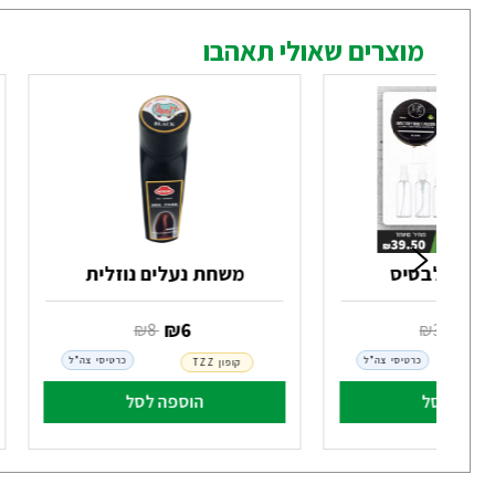
מוצרים שאולי תאהבו
סיס
משחת נעלים נוזלית
3
‏ ₪
6
‏ ₪
39
‏ ₪
8
כרטיסי צה"ל
כרטיסי צה"ל
קופון TZZ
וספה לסל
הוספה לסל