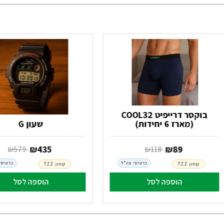
בוקסר דרייפיט COOL32
(מארז 6 יחידות)
שעון G
‏ ₪
89
‏ ₪
435
‏ ₪
118
‏ ₪
579
כרטיסי צה"ל
כרטיסי
קופון TZZ
קופון TZZ
הוספה לסל
הוספה לסל