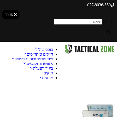
077-8036-550
סגירה
חיפוש
×
כוכבי צה"ל
חיילים ומתגייסים
ציוד טקטי וכוחות ביטחון
אאוטדור וקמפינג
ביגוד והנעלה
תיקים
מותגים