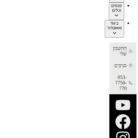
פנסים
וכלים
ביגוד
ואאוטדור
החשבון
שלי
סניפים
053-
7750-
770