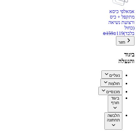
אמאלפי כיסא
מתקפל + כיס
ורצועת נשיאה
(כחול
בלבד)
119
₪
159
₪
חזור
ביגוד
והנעלה
נעליים
חולצות
מכנסיים
ביגוד
חורף
הלבשה
תחתונה