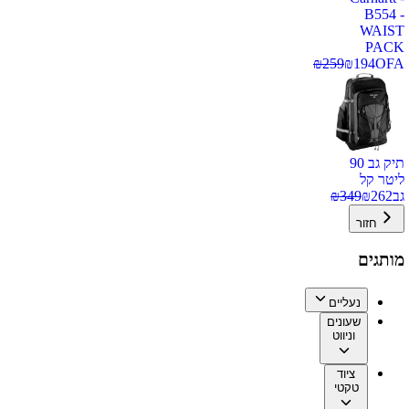
B554 -
WAIST
PACK
₪
259
₪
194
OFA
תיק גב 90
ליטר קל
גב
262
₪
349
₪
חזור
מותגים
נעליים
שעונים
וניווט
ציוד
טקטי