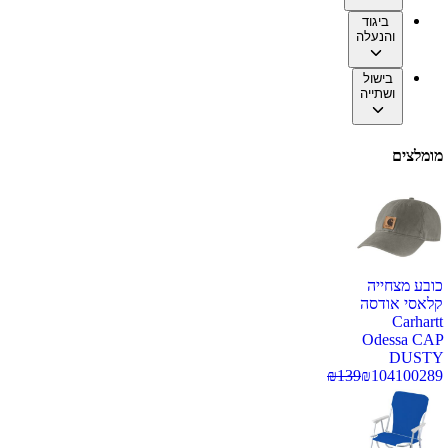
ביגוד
והנעלה
בישול
ושתייה
מומלצים
כובע מצחייה
קלאסי אודסה
Carhartt
Odessa CAP
DUSTY
₪
139
₪
104
100289