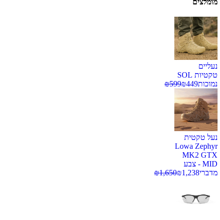
מומלצים
נעליים
טקטיות SOL
נמוכות
449
₪
599
₪
נעל טקטית
Lowa Zephyr
MK2 GTX
MID - צבע
מדברי
1,238
₪
1,650
₪