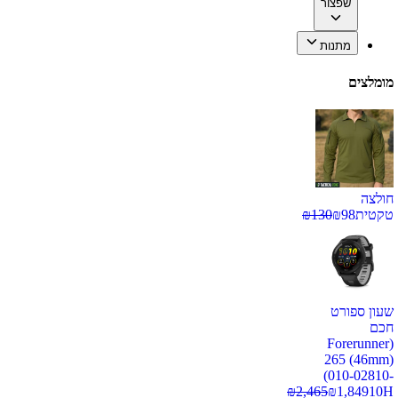
שפצור
מתנות
מומלצים
חולצה
טקטית
98
₪
130
₪
שעון ספורט
חכם
(Forerunner
265 (46mm)
(010-02810-
₪
2,465
₪
1,849
10H