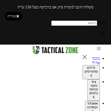
משלוח חינם לנקודת פיק אפ ברכישה מעל 150 ש"ח
סגירה
חיפוש
×
כוכבי
צה"ל
חיילים
ומתגייסים
ציוד
טקטי
וכוחות
ביטחון
אאוטדור
וקמפינג