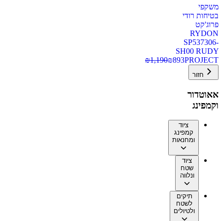
משקפי
בטיחות רודי
פרוג'קט
RYDON
SP537306-
SH00 RUDY
₪
1,190
₪
893
PROJECT
חזור
אאוטדור
וקמפינג
ציוד
קמפינג
ומחנאות
ציוד
שטח
ונלווה
תיקים
לשטח
ולטיולים