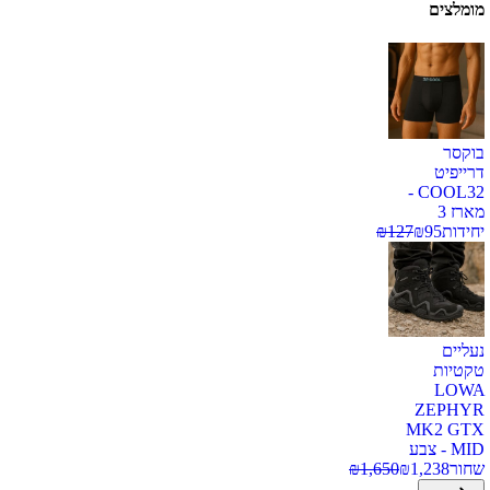
מומלצים
בוקסר
דרייפיט
COOL32 -
מארז 3
יחידות
95
₪
127
₪
נעליים
טקטיות
LOWA
ZEPHYR
MK2 GTX
MID - צבע
שחור
1,238
₪
1,650
₪