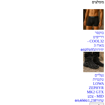
מומלצים
בוקסר
דרייפיט
COOL32 -
מארז 3
יחידות
95
₪
127
₪
נעליים
טקטיות
LOWA
ZEPHYR
MK2 GTX
MID - צבע
שחור
1,238
₪
1,650
₪