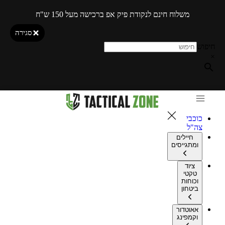
משלוח חינם לנקודת פיק אפ ברכישה מעל 150 ש"ח
סגירה
חיפוש
×
כוכבי
צה"ל
חיילים
ומתגייסים
ציוד
טקטי
וכוחות
ביטחון
אאוטדור
וקמפינג