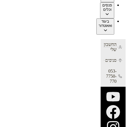
פנסים
וכלים
ביגוד
ואאוטדור
החשבון
שלי
סניפים
053-
7750-
770