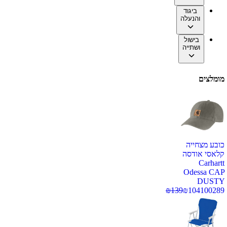
ביגוד
והנעלה
בישול
ושתייה
מומלצים
כובע מצחייה
קלאסי אודסה
Carhartt
Odessa CAP
DUSTY
₪
139
₪
104
100289