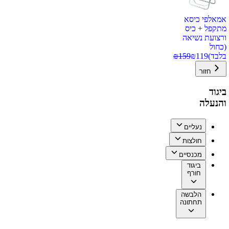
אמאלפי כיסא
מתקפל + כיס
ורצועת נשיאה
(כחול
בלבד)
119
₪
159
₪
חזור
ביגוד
והנעלה
נעליים
חולצות
מכנסיים
ביגוד
חורף
הלבשה
תחתונה