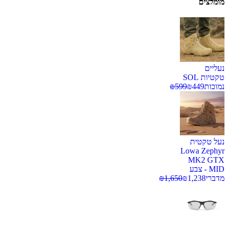
מומלצים
נעליים
טקטיות SOL
נמוכות
449
₪
599
₪
נעל טקטית
Lowa Zephyr
MK2 GTX
MID - צבע
מדברי
1,238
₪
1,650
₪