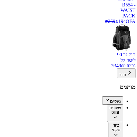
B554 -
WAIST
PACK
₪
259
₪
194
OFA
תיק גב 90
ליטר קל
גב
262
₪
349
₪
חזור
מותגים
נעליים
שעונים
וניווט
ציוד
טקטי