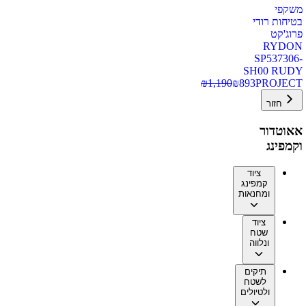
משקפי
בטיחות רודי
פרוג'קט
RYDON
SP537306-
SH00 RUDY
₪
1,190
₪
893
PROJECT
חזור
אאוטדור
וקמפינג
ציוד
קמפינג
ומחנאות
ציוד
שטח
ונלווה
תיקים
לשטח
ולטיולים