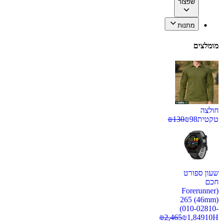
שפצור
מתנות
מומלצים
חולצה
טקטית
98
₪
130
₪
שעון ספורט
חכם
(Forerunner
265 (46mm)
(010-02810-
₪
2,465
₪
1,849
10H