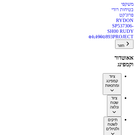
משקפי
בטיחות רודי
פרוג'קט
RYDON
SP537306-
SH00 RUDY
₪
1,190
₪
893
PROJECT
חזור
אאוטדור
וקמפינג
ציוד
קמפינג
ומחנאות
ציוד
שטח
ונלווה
תיקים
לשטח
ולטיולים