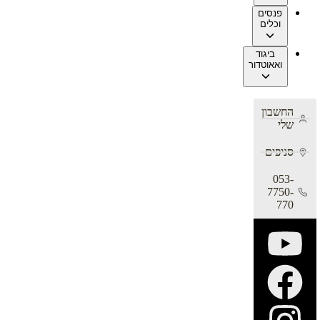
פנסים
וכלים
ביגוד
ואאוטדור
החשבון
שלי
סניפים
053-
7750-
770