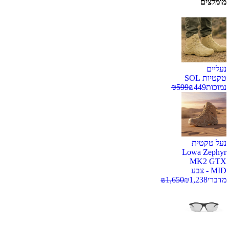
מומלצים
נעליים
טקטיות SOL
נמוכות
449
₪
599
₪
נעל טקטית
Lowa Zephyr
MK2 GTX
MID - צבע
מדברי
1,238
₪
1,650
₪