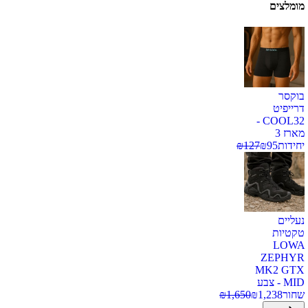
מומלצים
בוקסר
דרייפיט
COOL32 -
מארז 3
יחידות
95
₪
127
₪
נעליים
טקטיות
LOWA
ZEPHYR
MK2 GTX
MID - צבע
שחור
1,238
₪
1,650
₪