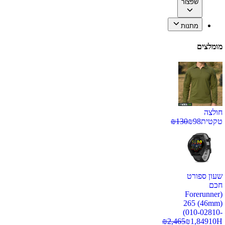
שפצור
מתנות
מומלצים
חולצה
טקטית
98
₪
130
₪
שעון ספורט
חכם
(Forerunner
265 (46mm)
(010-02810-
₪
2,465
₪
1,849
10H