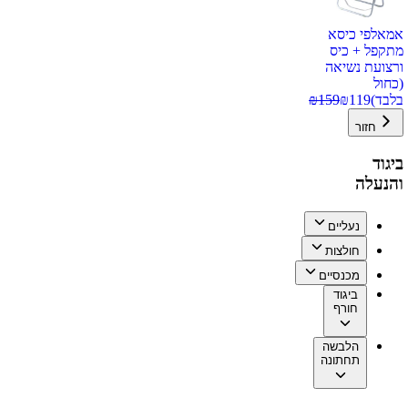
אמאלפי כיסא
מתקפל + כיס
ורצועת נשיאה
(כחול
בלבד)
119
₪
159
₪
חזור
ביגוד
והנעלה
נעליים
חולצות
מכנסיים
ביגוד
חורף
הלבשה
תחתונה