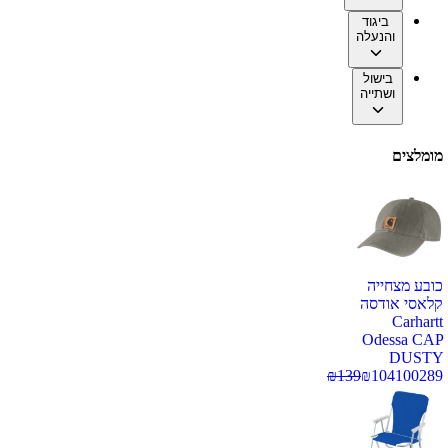
ביגוד
והנעלה
בישול
ושתייה
מומלצים
כובע מצחייה
קלאסי אודסה
Carhartt
Odessa CAP
DUSTY
₪
139
₪
104
100289