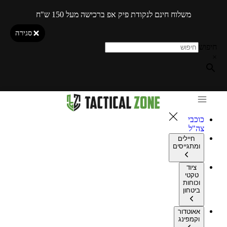
משלוח חינם לנקודת פיק אפ ברכישה מעל 150 ש"ח
סגירה
חיפוש
×
כוכבי
צה"ל
חיילים
ומתגייסים
ציוד
טקטי
וכוחות
ביטחון
אאוטדור
וקמפינג