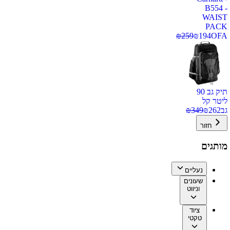
B554 -
WAIST
PACK
₪
259
₪
194
OFA
תיק גב 90
ליטר קל
גב
262
₪
349
₪
חזור
מותגים
נעליים
שעונים
וניווט
ציוד
טקטי