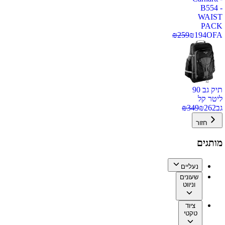
B554 -
WAIST
PACK
₪
259
₪
194
OFA
תיק גב 90
ליטר קל
גב
262
₪
349
₪
חזור
מותגים
נעליים
שעונים
וניווט
ציוד
טקטי