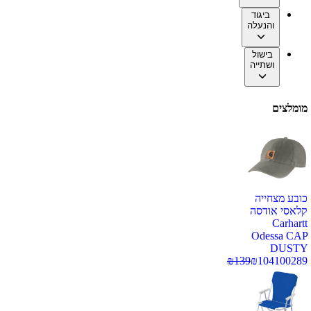
ביגוד
והנעלה
בישול
ושתייה
מומלצים
כובע מצחייה
קלאסי אודסה
Carhartt
Odessa CAP
DUSTY
₪
139
₪
104
100289