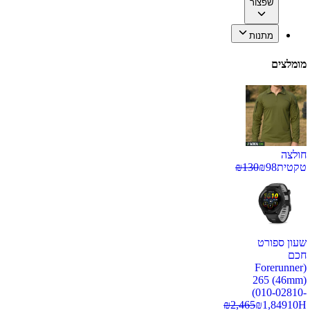
שפצור
מתנות
מומלצים
חולצה
טקטית
98
₪
130
₪
שעון ספורט
חכם
(Forerunner
265 (46mm)
(010-02810-
₪
2,465
₪
1,849
10H