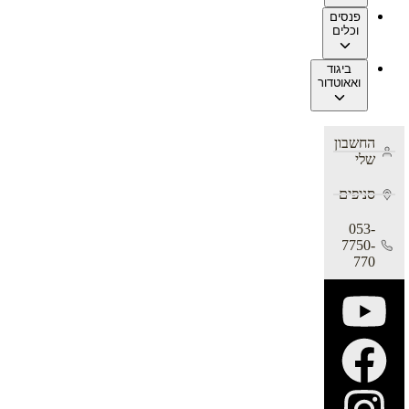
פנסים
וכלים
ביגוד
ואאוטדור
החשבון
שלי
סניפים
053-
7750-
770