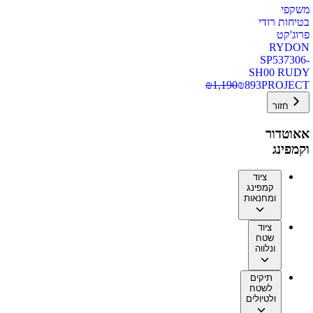
משקפי
בטיחות רודי
פרוג'קט
RYDON
SP537306-
SH00 RUDY
₪
1,190
₪
893
PROJECT
חזור
אאוטדור
וקמפינג
ציוד
קמפינג
ומחנאות
ציוד
שטח
ונלווה
תיקים
לשטח
ולטיולים