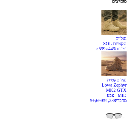
מומלצים
נעליים
טקטיות SOL
נמוכות
449
₪
599
₪
נעל טקטית
Lowa Zephyr
MK2 GTX
MID - צבע
מדברי
1,238
₪
1,650
₪