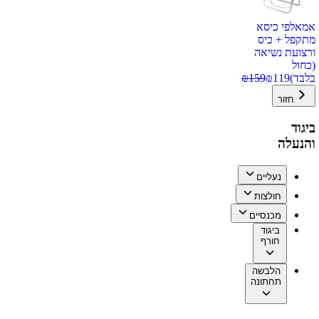
אמאלפי כיסא
מתקפל + כיס
ורצועת נשיאה
(כחול
בלבד)
119
₪
159
₪
חזור
ביגוד
והנעלה
נעליים
חולצות
מכנסיים
ביגוד
חורף
הלבשה
תחתונה