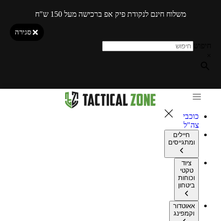
משלוח חינם לנקודת פיק אפ ברכישה מעל 150 ש"ח
סגירה
חיפוש
×
כוכבי
צה"ל
חיילים
ומתגייסים
ציוד
טקטי
וכוחות
ביטחון
אאוטדור
וקמפינג