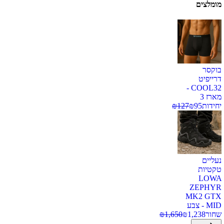
מומלצים
בוקסר
דרייפיט
COOL32 -
מארז 3
יחידות
95
₪
127
₪
נעליים
טקטיות
LOWA
ZEPHYR
MK2 GTX
MID - צבע
שחור
1,238
₪
1,650
₪