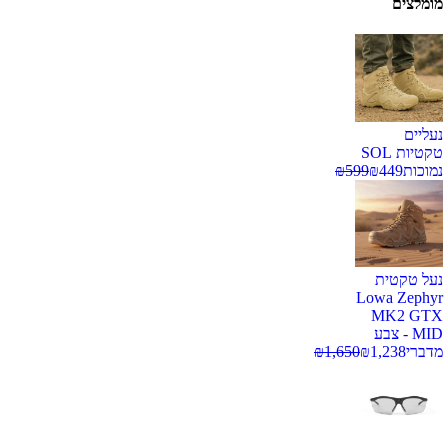
מומלצים
נעליים
טקטיות SOL
נמוכות
449
₪
599
₪
נעל טקטית
Lowa Zephyr
MK2 GTX
MID - צבע
מדברי
1,238
₪
1,650
₪