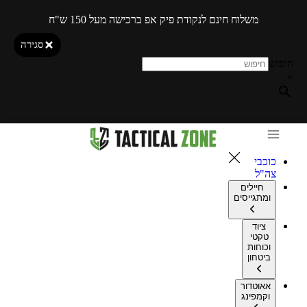
משלוח חינם לנקודת פיק אפ ברכישה מעל 150 ש"ח
סגירה
חיפוש
×
כוכבי
צה"ל
חיילים
ומתגייסים
ציוד
טקטי
וכוחות
ביטחון
אאוטדור
וקמפינג