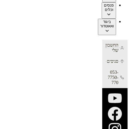
פנסים
וכלים
ביגוד
ואאוטדור
החשבון
שלי
סניפים
053-
7750-
770