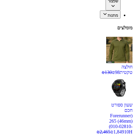
שפצור
מתנות
מומלצים
חולצה
טקטית
98
₪
130
₪
שעון ספורט
חכם
(Forerunner
265 (46mm)
(010-02810-
₪
2,465
₪
1,849
10H