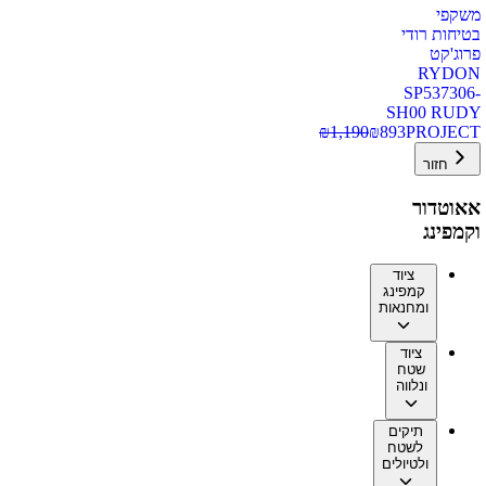
משקפי
בטיחות רודי
פרוג'קט
RYDON
SP537306-
SH00 RUDY
₪
1,190
₪
893
PROJECT
חזור
אאוטדור
וקמפינג
ציוד
קמפינג
ומחנאות
ציוד
שטח
ונלווה
תיקים
לשטח
ולטיולים