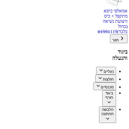
אמאלפי כיסא
מתקפל + כיס
ורצועת נשיאה
(כחול
בלבד)
119
₪
159
₪
חזור
ביגוד
והנעלה
נעליים
חולצות
מכנסיים
ביגוד
חורף
הלבשה
תחתונה