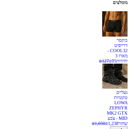
מומלצים
בוקסר
דרייפיט
COOL32 -
מארז 3
יחידות
95
₪
127
₪
נעליים
טקטיות
LOWA
ZEPHYR
MK2 GTX
MID - צבע
שחור
1,238
₪
1,650
₪