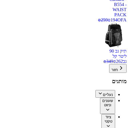
B554 -
WAIST
PACK
₪
259
₪
194
OFA
תיק גב 90
ליטר קל
גב
262
₪
349
₪
חזור
מותגים
נעליים
שעונים
וניווט
ציוד
טקטי