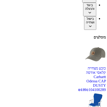
ביגוד
והנעלה
בישול
ושתייה
מומלצים
כובע מצחייה
קלאסי אודסה
Carhartt
Odessa CAP
DUSTY
₪
139
₪
104
100289