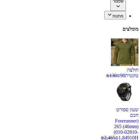
שפצור
מתנות
מומלצים
חולצה
טקטית
98
₪
130
₪
שעון ספורט
חכם
(Forerunner
265 (46mm)
(010-02810-
₪
2,465
₪
1,849
10H