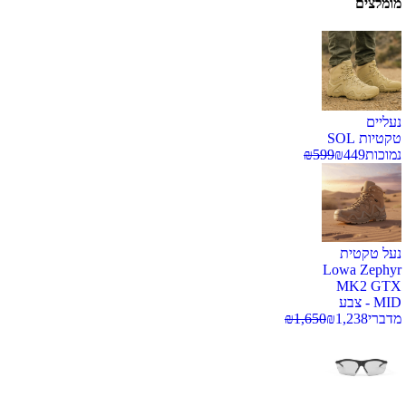
מומלצים
נעליים
טקטיות SOL
נמוכות
449
₪
599
₪
נעל טקטית
Lowa Zephyr
MK2 GTX
MID - צבע
מדברי
1,238
₪
1,650
₪