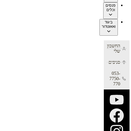
פנסים
וכלים
ביגוד
ואאוטדור
החשבון
שלי
סניפים
053-
7750-
770