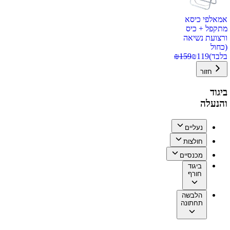
אמאלפי כיסא
מתקפל + כיס
ורצועת נשיאה
(כחול
בלבד)
119
₪
159
₪
חזור
ביגוד
והנעלה
נעליים
חולצות
מכנסיים
ביגוד
חורף
הלבשה
תחתונה