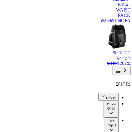
B554 -
WAIST
PACK
₪
259
₪
194
OFA
תיק גב 90
ליטר קל
גב
262
₪
349
₪
חזור
מותגים
נעליים
שעונים
וניווט
ציוד
טקטי