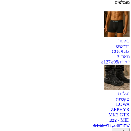
מומלצים
בוקסר
דרייפיט
COOL32 -
מארז 3
יחידות
95
₪
127
₪
נעליים
טקטיות
LOWA
ZEPHYR
MK2 GTX
MID - צבע
שחור
1,238
₪
1,650
₪