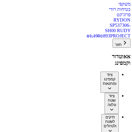
משקפי
בטיחות רודי
פרוג'קט
RYDON
SP537306-
SH00 RUDY
₪
1,190
₪
893
PROJECT
חזור
אאוטדור
וקמפינג
ציוד
קמפינג
ומחנאות
ציוד
שטח
ונלווה
תיקים
לשטח
ולטיולים