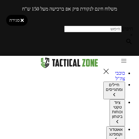
משלוח חינם לנקודת פיק אפ ברכישה מעל 150 ש"ח
סגירה
חיפוש
×
כוכבי
צה"ל
חיילים
ומתגייסים
ציוד
טקטי
וכוחות
ביטחון
אאוטדור
וקמפינג