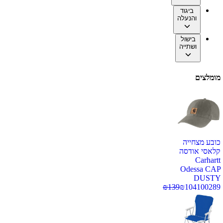
ביגוד
והנעלה
בישול
ושתייה
מומלצים
כובע מצחייה
קלאסי אודסה
Carhartt
Odessa CAP
DUSTY
₪
139
₪
104
100289