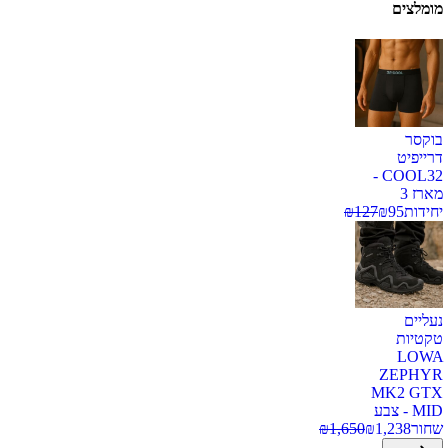
מומלצים
בוקסר
דרייפיט
COOL32 -
מארז 3
יחידות
95
₪
127
₪
נעליים
טקטיות
LOWA
ZEPHYR
MK2 GTX
MID - צבע
שחור
1,238
₪
1,650
₪