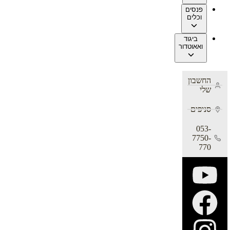
פנסים
וכלים
ביגוד
ואאוטדור
החשבון
שלי
סניפים
053-
7750-
770