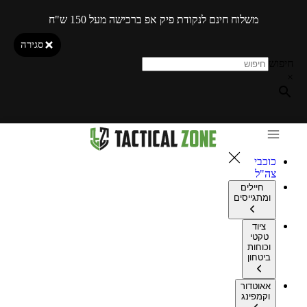
משלוח חינם לנקודת פיק אפ ברכישה מעל 150 ש"ח
סגירה
חיפוש
×
כוכבי
צה"ל
חיילים
ומתגייסים
ציוד
טקטי
וכוחות
ביטחון
אאוטדור
וקמפינג