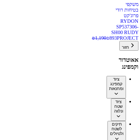
משקפי
בטיחות רודי
פרוג'קט
RYDON
SP537306-
SH00 RUDY
₪
1,190
₪
893
PROJECT
חזור
אאוטדור
וקמפינג
ציוד
קמפינג
ומחנאות
ציוד
שטח
ונלווה
תיקים
לשטח
ולטיולים