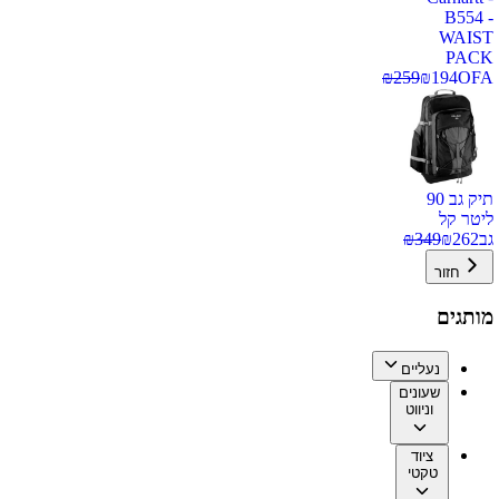
B554 -
WAIST
PACK
₪
259
₪
194
OFA
תיק גב 90
ליטר קל
גב
262
₪
349
₪
חזור
מותגים
נעליים
שעונים
וניווט
ציוד
טקטי