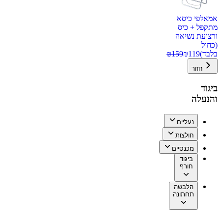
אמאלפי כיסא
מתקפל + כיס
ורצועת נשיאה
(כחול
בלבד)
119
₪
159
₪
חזור
ביגוד
והנעלה
נעליים
חולצות
מכנסיים
ביגוד
חורף
הלבשה
תחתונה