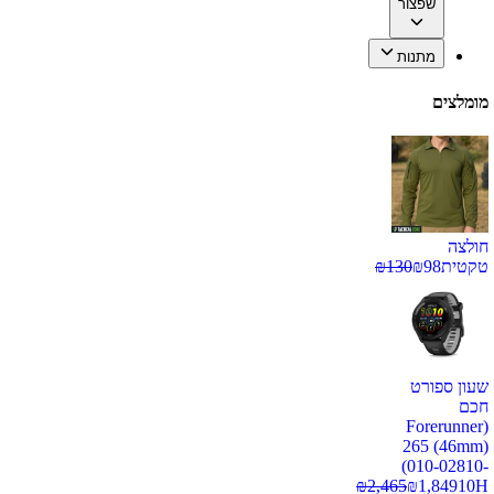
שפצור
מתנות
מומלצים
חולצה
טקטית
98
₪
130
₪
שעון ספורט
חכם
(Forerunner
265 (46mm)
(010-02810-
₪
2,465
₪
1,849
10H