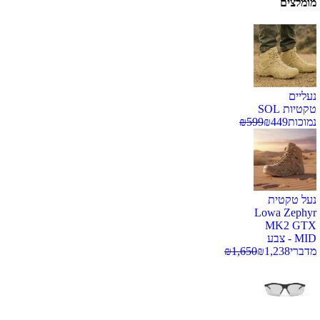
מומלצים
נעליים
טקטיות SOL
נמוכות
449
₪
599
₪
נעל טקטית
Lowa Zephyr
MK2 GTX
MID - צבע
מדברי
1,238
₪
1,650
₪