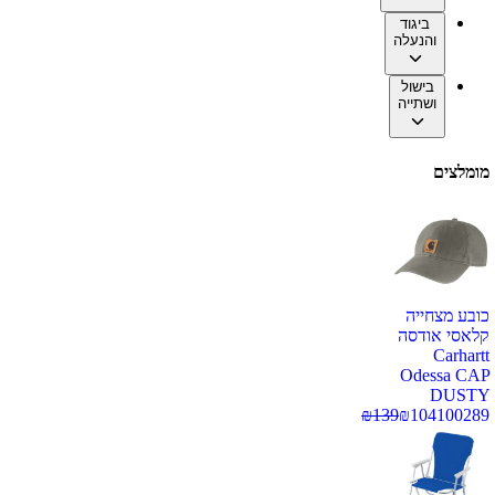
ביגוד
והנעלה
בישול
ושתייה
מומלצים
כובע מצחייה
קלאסי אודסה
Carhartt
Odessa CAP
DUSTY
₪
139
₪
104
100289