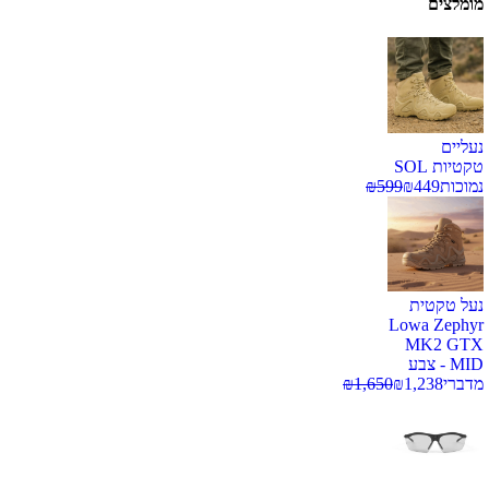
מומלצים
נעליים
טקטיות SOL
נמוכות
449
₪
599
₪
נעל טקטית
Lowa Zephyr
MK2 GTX
MID - צבע
מדברי
1,238
₪
1,650
₪