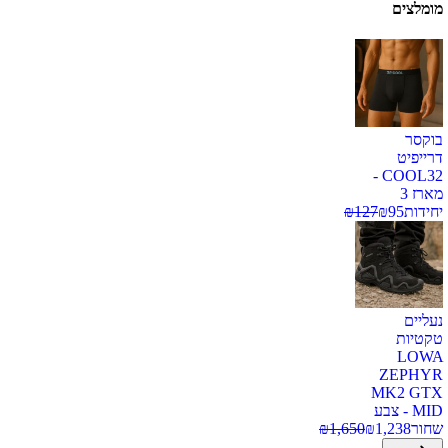
מומלצים
בוקסר
דרייפיט
COOL32 -
מארז 3
יחידות
95
₪
127
₪
נעליים
טקטיות
LOWA
ZEPHYR
MK2 GTX
MID - צבע
שחור
1,238
₪
1,650
₪