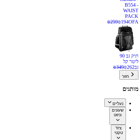
B554 -
WAIST
PACK
₪
259
₪
194
OFA
תיק גב 90
ליטר קל
גב
262
₪
349
₪
חזור
מותגים
נעליים
שעונים
וניווט
ציוד
טקטי