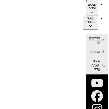
פנסים
וכלים
ביגוד
ואאוטדור
החשבון
שלי
סניפים
053-
7750-
770