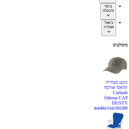
ביגוד
והנעלה
בישול
ושתייה
מומלצים
כובע מצחייה
קלאסי אודסה
Carhartt
Odessa CAP
DUSTY
₪
139
₪
104
100289