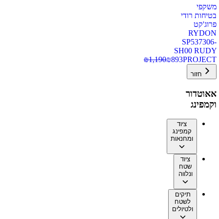
משקפי
בטיחות רודי
פרוג'קט
RYDON
SP537306-
SH00 RUDY
₪
1,190
₪
893
PROJECT
חזור
אאוטדור
וקמפינג
ציוד
קמפינג
ומחנאות
ציוד
שטח
ונלווה
תיקים
לשטח
ולטיולים