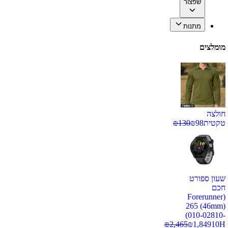
שפצור
מתנות
מומלצים
חולצה
טקטית
98
₪
130
₪
שעון ספורט
חכם
(Forerunner
265 (46mm)
(010-02810-
₪
2,465
₪
1,849
10H