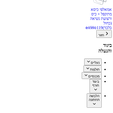
אמאלפי כיסא
מתקפל + כיס
ורצועת נשיאה
(כחול
בלבד)
119
₪
159
₪
חזור
ביגוד
והנעלה
נעליים
חולצות
מכנסיים
ביגוד
חורף
הלבשה
תחתונה