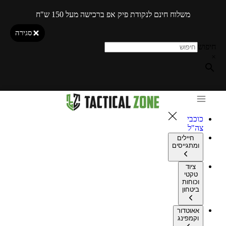
משלוח חינם לנקודת פיק אפ ברכישה מעל 150 ש"ח
סגירה
חיפוש
×
כוכבי
צה"ל
חיילים
ומתגייסים
ציוד
טקטי
וכוחות
ביטחון
אאוטדור
וקמפינג