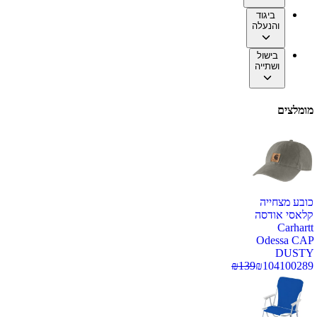
ביגוד
והנעלה
בישול
ושתייה
מומלצים
כובע מצחייה
קלאסי אודסה
Carhartt
Odessa CAP
DUSTY
₪
139
₪
104
100289