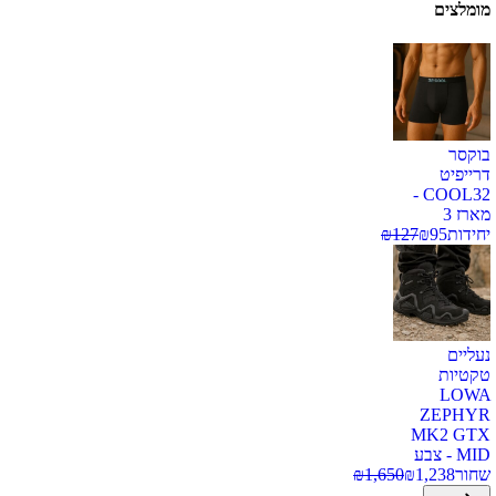
מומלצים
בוקסר
דרייפיט
COOL32 -
מארז 3
יחידות
95
₪
127
₪
נעליים
טקטיות
LOWA
ZEPHYR
MK2 GTX
MID - צבע
שחור
1,238
₪
1,650
₪