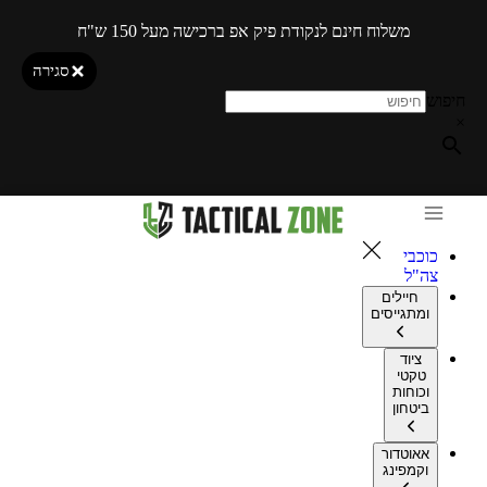
משלוח חינם לנקודת פיק אפ ברכישה מעל 150 ש"ח
סגירה
חיפוש
×
כוכבי
צה"ל
חיילים
ומתגייסים
ציוד
טקטי
וכוחות
ביטחון
אאוטדור
וקמפינג