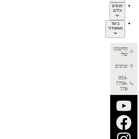
פנסים
וכלים
ביגוד
ואאוטדור
החשבון
שלי
סניפים
053-
7750-
770