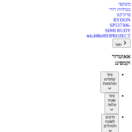
משקפי
בטיחות רודי
פרוג'קט
RYDON
SP537306-
SH00 RUDY
₪
1,190
₪
893
PROJECT
חזור
אאוטדור
וקמפינג
ציוד
קמפינג
ומחנאות
ציוד
שטח
ונלווה
תיקים
לשטח
ולטיולים