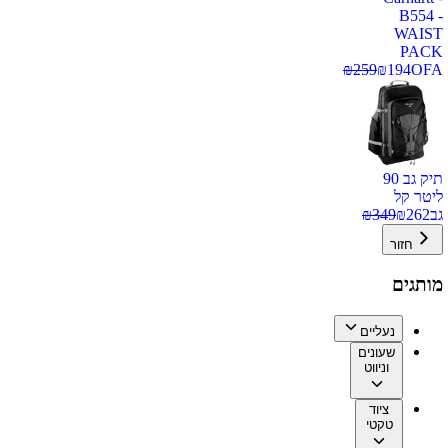
B554 -
WAIST
PACK
₪
259
₪
194
OFA
תיק גב 90
ליטר קל
גב
262
₪
349
₪
חזור
מותגים
נעליים
שעונים
וניווט
ציוד
טקטי