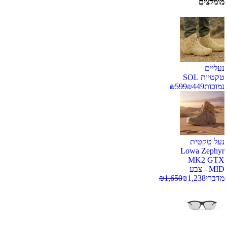
מומלצים
נעליים
טקטיות SOL
נמוכות
449
₪
599
₪
נעל טקטית
Lowa Zephyr
MK2 GTX
MID - צבע
מדברי
1,238
₪
1,650
₪