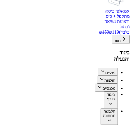
אמאלפי כיסא
מתקפל + כיס
ורצועת נשיאה
(כחול
בלבד)
119
₪
159
₪
חזור
ביגוד
והנעלה
נעליים
חולצות
מכנסיים
ביגוד
חורף
הלבשה
תחתונה