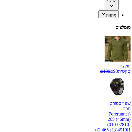
שפצור
מתנות
מומלצים
חולצה
טקטית
98
₪
130
₪
שעון ספורט
חכם
(Forerunner
265 (46mm)
(010-02810-
₪
2,465
₪
1,849
10H