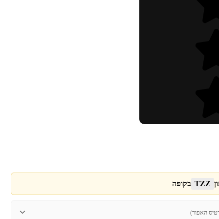
ן
TZZ
בקופה
טיס האפור)