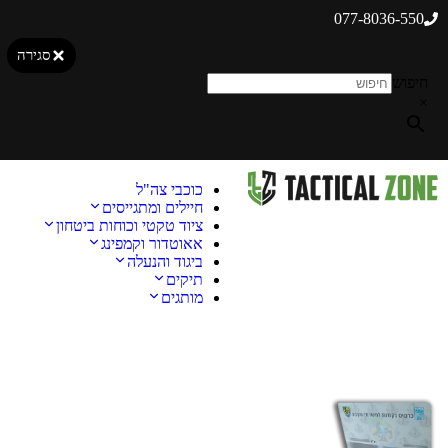
077-8036-550
סגירה
חיפוש
×
כוכבי צה"ל
חיילים ומתגייסים
ציוד טקטי וכוחות ביטחון
אאוטדור וקמפינג
ביגוד והנעלה
תיקים
מותגים