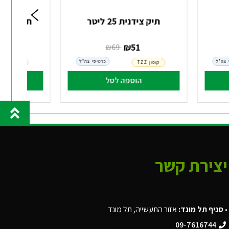
תיק צידנית 25 ליטר
תיק גגון לרכב
‏ ₪
51
‏ ₪
68
‏ ₪
69
 צה"ל
כרטיסי צה"ל
קופון TZZ
קופון TZZ
הוספה לסל
הו
יצירת קשר
•
סניף תל מונד:
אזור התעשייה, תל מונד
09-7616744