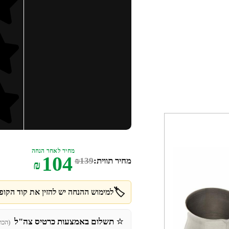
מחיר לאחר הנחה
104
מחיר תווית:
139
₪
₪
🏷️
למימוש ההנחה יש להזין את קוד הקופו
⭐
תשלום באמצעות כרטיס צה"ל
(הכר