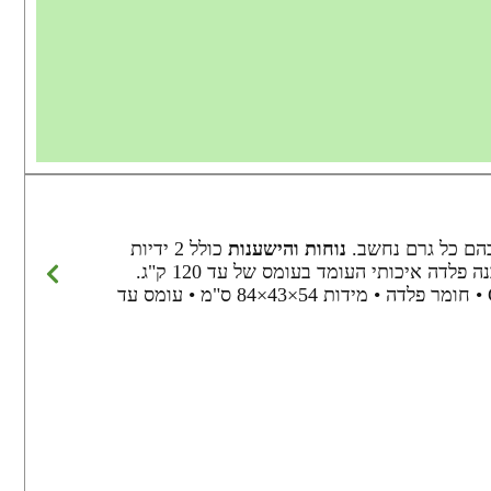
בהם כל גרם נחשב.
נוחות והישענות
כולל 2 ידיות
לדה איכותי העומד בעומס של עד 120 ק"ג.
• מותג Go Nature • חומר פלדה • מידות 54×43×84 ס"מ • עומס עד