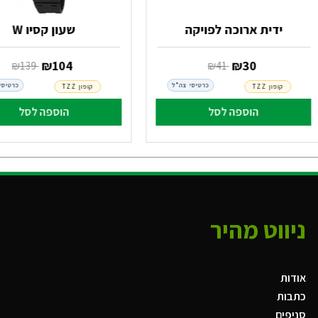
ידית ארוכה לפויקה
שעון קסיו W
‏ ₪
30
‏ ₪
104
‏ ₪
41
‏ ₪
139
כרטיסי צה"ל
כרטיסי
קופון TZZ
קופון TZZ
הוספה לסל
הוספה לסל
ניווט מהיר
אודות
כתבות
סניפים