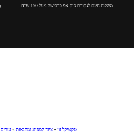
משלוח חינם לנקודת פיק אפ ברכישה מעל 150 ש"ח
טקטיקל זון
»
ציוד קמפינג ומחנאות
»
עזרים