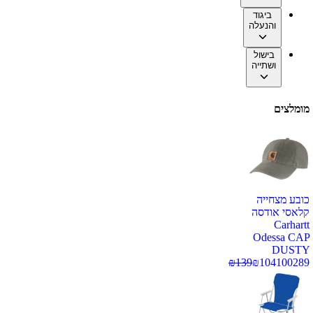
ביגוד
והנעלה
בישול
ושתייה
מומלצים
כובע מצחייה
קלאסי אודסה
Carhartt
Odessa CAP
DUSTY
₪
139
₪
104
100289