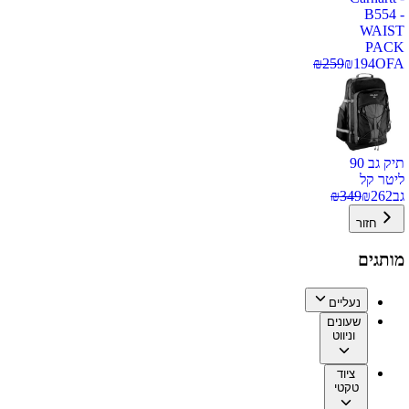
B554 -
WAIST
PACK
₪
259
₪
194
OFA
תיק גב 90
ליטר קל
גב
262
₪
349
₪
חזור
מותגים
נעליים
שעונים
וניווט
ציוד
טקטי