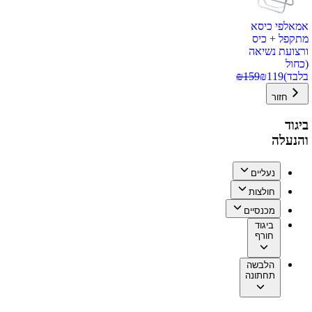
אמאלפי כיסא
מתקפל + כיס
ורצועת נשיאה
(כחול
בלבד)
119
₪
159
₪
חזור
ביגוד
והנעלה
נעליים
חולצות
מכנסיים
ביגוד
חורף
הלבשה
תחתונה