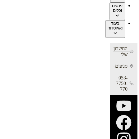
פנסים
וכלים
ביגוד
ואאוטדור
החשבון
שלי
סניפים
053-
7750-
770