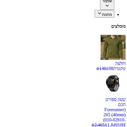
שפצור
מתנות
מומלצים
חולצה
טקטית
98
₪
130
₪
שעון ספורט
חכם
(Forerunner
265 (46mm)
(010-02810-
₪
2,465
₪
1,849
10H