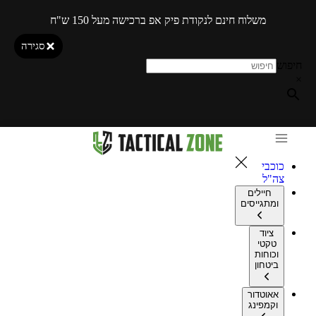
משלוח חינם לנקודת פיק אפ ברכישה מעל 150 ש"ח
סגירה
חיפוש
×
כוכבי
צה"ל
חיילים
ומתגייסים
ציוד
טקטי
וכוחות
ביטחון
אאוטדור
וקמפינג