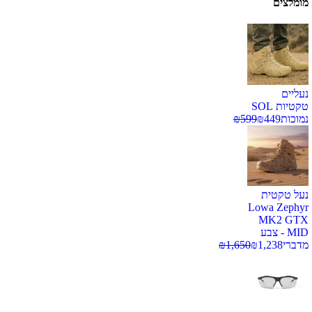
מומלצים
נעליים
טקטיות SOL
נמוכות
449
₪
599
₪
נעל טקטית
Lowa Zephyr
MK2 GTX
MID - צבע
מדברי
1,238
₪
1,650
₪