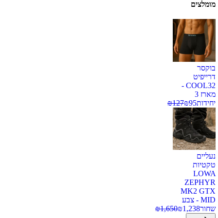
מומלצים
בוקסר
דרייפיט
COOL32 -
מארז 3
יחידות
95
₪
127
₪
נעליים
טקטיות
LOWA
ZEPHYR
MK2 GTX
MID - צבע
שחור
1,238
₪
1,650
₪