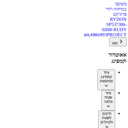
משקפי
בטיחות רודי
פרוג'קט
RYDON
SP537306-
SH00 RUDY
₪
1,190
₪
893
PROJECT
חזור
אאוטדור
וקמפינג
ציוד
קמפינג
ומחנאות
ציוד
שטח
ונלווה
תיקים
לשטח
ולטיולים