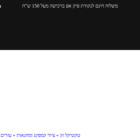
משלוח חינם לנקודת פיק אפ ברכישה מעל 150 ש"ח
טקטיקל זון
»
ציוד קמפינג ומחנאות
»
עזרים