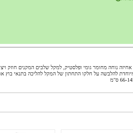
קל הליכה עשוי אלומיניום תעופתי 7075. ידית אחיזה נוחה מחומר גומי ופלסטיק, למקל שלבי
וחדת להלבשה על חלקו התחתון של המקל להליכה בתנאי בוץ או שלג