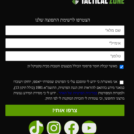
הצטרפו לרשימת התפוצה שלנו
מאשר קבלת חומר פרסומי הכולל מבצעים והטבות מבית טקטיקל זון
אני מאשר/ת כי ידוע לי ומוסכם עלי כי הפרטים שמסרתי ייאספו, יוחזקו ויעובדו
במאגר מידע בהתאם להוראות חוק הגנת הפרטיות, התשמ"א-1981 (כולל תיקון 13),
ולמטרות המפורטות
במדיניות הפרטיות של האתר
. ידוע לי כי מסירת המידע נעשית
מרצוני החופשי, וכי עומדות לי הזכויות המוקנות לי לפי החוק.
צרפו אותי!