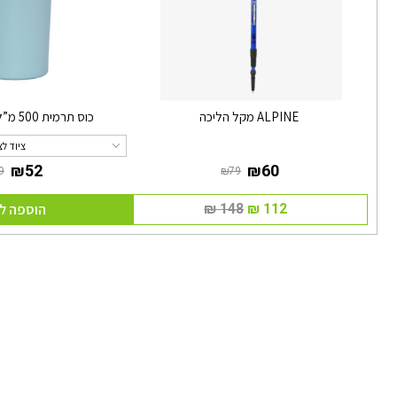
ALPINE מקל הליכה
כוס תרמית 500 מ”ל ON THE GO
ציוד ל
הוספה ל