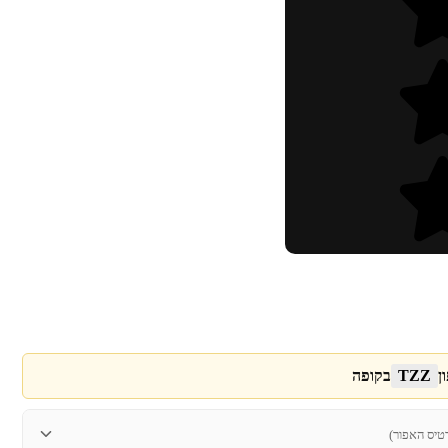
ן
TZZ
בקופה
טיס האפור)