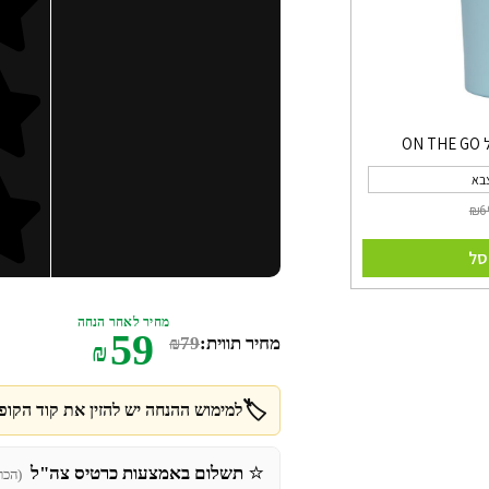
צבא
סל
מחיר לאחר הנחה
59
מחיר תווית:
79
₪
₪
🏷️
למימוש ההנחה יש להזין את קוד הקופו
⭐
תשלום באמצעות כרטיס צה"ל
(הכר