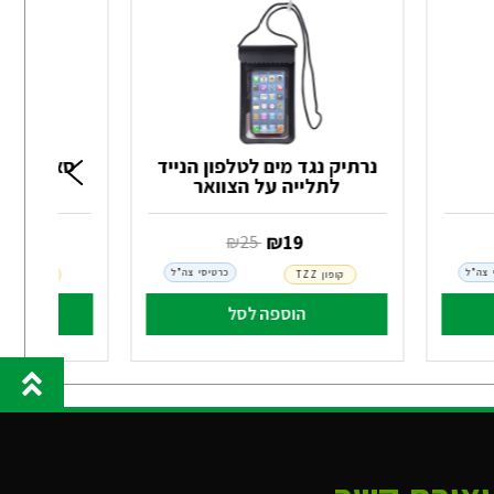
נרתיק נגד מים לטלפון הנייד
סא
לתלייה על הצוואר
‏ ₪
19
‏ ₪
42
‏ ₪
25
 צה"ל
כרטיסי צה"ל
קופון TZZ
קופון TZZ
הוספה לסל
הו