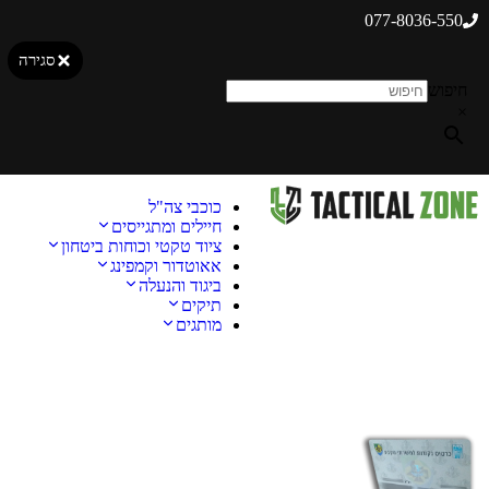
077-8036-550
סגירה
חיפוש
×
כוכבי צה"ל
חיילים ומתגייסים
ציוד טקטי וכוחות ביטחון
אאוטדור וקמפינג
ביגוד והנעלה
תיקים
מותגים