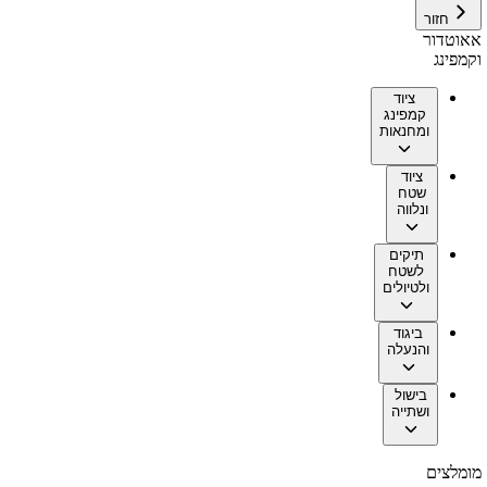
חזור
אאוטדור
וקמפינג
ציוד
קמפינג
ומחנאות
ציוד
שטח
ונלווה
תיקים
לשטח
ולטיולים
ביגוד
והנעלה
בישול
ושתייה
מומלצים