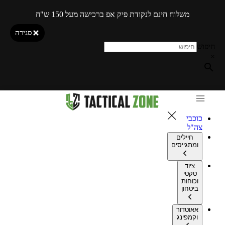
משלוח חינם לנקודת פיק אפ ברכישה מעל 150 ש"ח
סגירה
חיפוש
×
כוכבי
צה"ל
חיילים
ומתגייסים
ציוד
טקטי
וכוחות
ביטחון
אאוטדור
וקמפינג