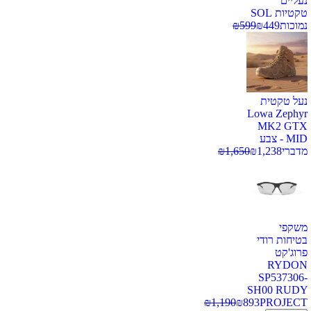
נעליים
טקטיות SOL
נמוכות
449
₪
599
₪
נעל טקטית
Lowa Zephyr
MK2 GTX
MID - צבע
מדברי
1,238
₪
1,650
₪
משקפי
בטיחות רודי
פרוג'קט
RYDON
SP537306-
SH00 RUDY
₪
1,190
₪
893
PROJECT