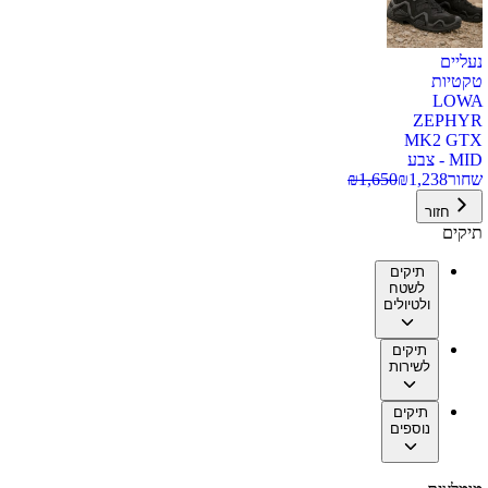
נעליים
טקטיות
LOWA
ZEPHYR
MK2 GTX
MID - צבע
שחור
1,238
₪
1,650
₪
חזור
תיקים
תיקים
לשטח
ולטיולים
תיקים
לשירות
תיקים
נוספים