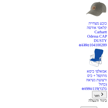
כובע מצחייה
קלאסי אודסה
Carhartt
Odessa CAP
DUSTY
₪
139
₪
104
100289
אמאלפי כיסא
מתקפל + כיס
ורצועת נשיאה
(כחול
בלבד)
119
₪
159
₪
חזור
ביגוד והנעלה