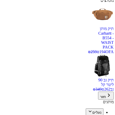
מומלצים
תיק מותן
Carhartt -
B554 -
WAIST
PACK
₪
259
₪
194
OFA
תיק גב 90
ליטר קל
גב
262
₪
349
₪
חזור
מותגים
נעליים