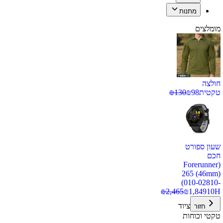
מתנות
מומלצים
חולצה
טקטית
98
₪
130
₪
שעון ספורט
חכם
(Forerunner
265 (46mm)
(010-02810-
₪
2,465
₪
1,849
10H
ציוד
חזור
טקטי וכוחות