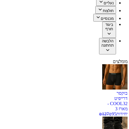
נעליים
חולצות
מכנסיים
ביגוד
חורף
הלבשה
תחתונה
מומלצים
בוקסר
דרייפיט
COOL32 -
מארז 3
יחידות
95
₪
127
₪