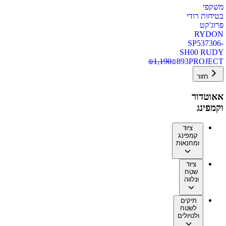
משקפי
בטיחות רודי
פרוג'קט
RYDON
SP537306-
SH00 RUDY
₪
1,190
₪
893
PROJECT
חזור
אאוטדור
וקמפינג
ציוד
קמפינג
ומחנאות
ציוד
שטח
ונלווה
תיקים
לשטח
ולטיולים