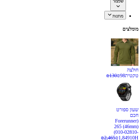
שפצור
מתנות
מומלצים
חולצה
טקטית
98
₪
130
₪
שעון ספורט
חכם
(Forerunner
265 (46mm)
(010-02810-
₪
2,465
₪
1,849
10H