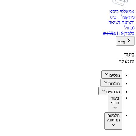
אמאלפי כיסא
מתקפל + כיס
ורצועת נשיאה
(כחול
בלבד)
119
₪
159
₪
חזור
ביגוד
והנעלה
נעליים
חולצות
מכנסיים
ביגוד
חורף
הלבשה
תחתונה