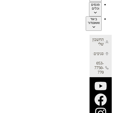
פנסים
וכלים
ביגוד
ואאוטדור
החשבון
שלי
סניפים
053-
7750-
770