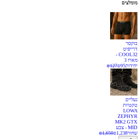
מומלצים
בוקסר
דרייפיט
COOL32 -
מארז 3
יחידות
95
₪
127
₪
נעליים
טקטיות
LOWA
ZEPHYR
MK2 GTX
MID - צבע
שחור
1,238
₪
1,650
₪