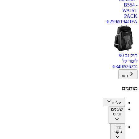
B554 -
WAIST
PACK
₪
259
₪
194
OFA
תיק גב 90
ליטר קל
גב
262
₪
349
₪
חזור
מותגים
נעליים
שעונים
וניווט
ציוד
טקטי