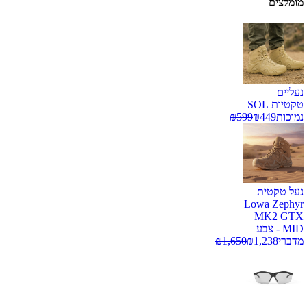
מומלצים
נעליים
טקטיות SOL
נמוכות
449
₪
599
₪
נעל טקטית
Lowa Zephyr
MK2 GTX
MID - צבע
מדברי
1,238
₪
1,650
₪