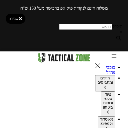
משלוח חינם לנקודת פיק אפ ברכישה מעל 150 ש"ח
סגירה
חיפוש
×
כוכבי
צה"ל
חיילים
ומתגייסים
ציוד
טקטי
וכוחות
ביטחון
אאוטדור
וקמפינג