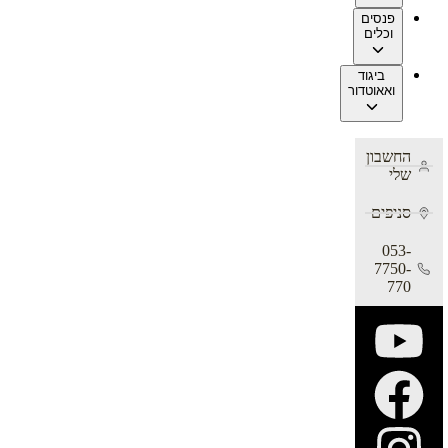
פנסים
וכלים
ביגוד
ואאוטדור
החשבון
שלי
סניפים
053-
7750-
770