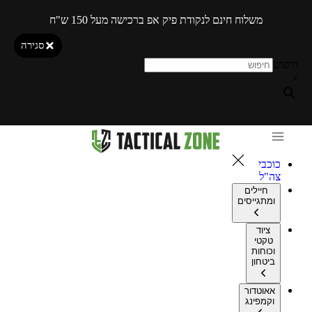
משלוח חינם לנקודת פיק אפ ברכישה מעל 150 ש"ח
סגירה
חיפוש
×
כוכבי
צה"ל
חיילים
ומתגייסים
ציוד
טקטי
וכוחות
ביטחון
אאוטדור
וקמפינג