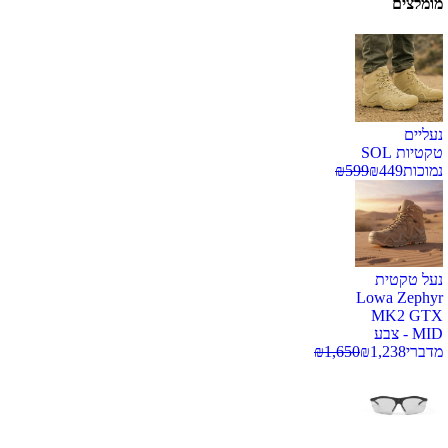
מומלצים
נעליים
טקטיות SOL
נמוכות
449
₪
599
₪
נעל טקטית
Lowa Zephyr
MK2 GTX
MID - צבע
מדברי
1,238
₪
1,650
₪