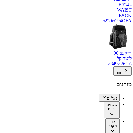
B554 -
WAIST
PACK
₪
259
₪
194
OFA
תיק גב 90
ליטר קל
גב
262
₪
349
₪
חזור
מותגים
נעליים
שעונים
וניווט
ציוד
טקטי