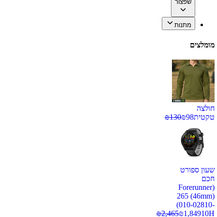
שפצור
מתנות
מומלצים
חולצה
טקטית
98
₪
130
₪
שעון ספורט
חכם
(Forerunner
265 (46mm)
(010-02810-
₪
2,465
₪
1,849
10H