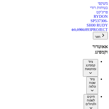
משקפי
בטיחות רודי
פרוג'קט
RYDON
SP537306-
SH00 RUDY
₪
1,190
₪
893
PROJECT
חזור
אאוטדור
וקמפינג
ציוד
קמפינג
ומחנאות
ציוד
שטח
ונלווה
תיקים
לשטח
ולטיולים