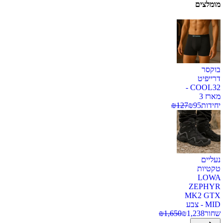
מומלצים
בוקסר
דרייפיט
COOL32 -
מארז 3
יחידות
95
₪
127
₪
נעליים
טקטיות
LOWA
ZEPHYR
MK2 GTX
MID - צבע
שחור
1,238
₪
1,650
₪