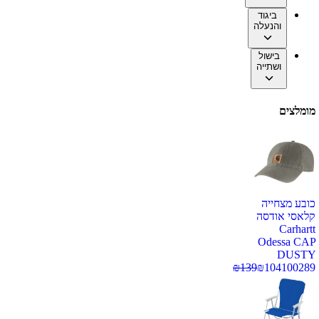
ביגוד
והנעלה
בישול
ושתייה
מומלצים
כובע מצחייה
קלאסי אודסה
Carhartt
Odessa CAP
DUSTY
₪
139
₪
104
100289