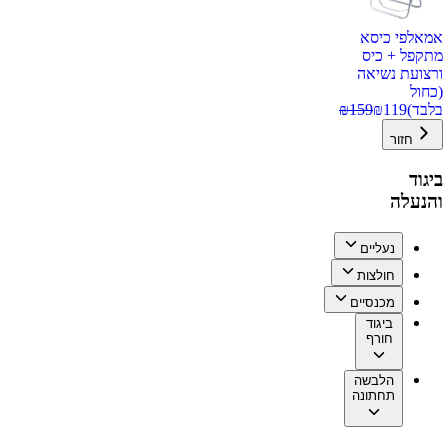
אמאלפי כיסא
מתקפל + כיס
ורצועת נשיאה
(כחול
בלבד)
119
₪
159
₪
חזור
ביגוד
והנעלה
נעליים
חולצות
מכנסיים
ביגוד
חורף
הלבשה
תחתונה