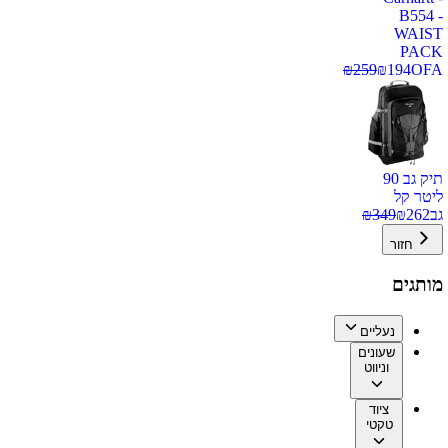
B554 -
WAIST
PACK
₪
259
₪
194
OFA
תיק גב 90
ליטר קל
גב
262
₪
349
₪
חזור
מותגים
נעליים
שעונים
וניווט
ציוד
טקטי