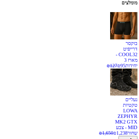
מומלצים
בוקסר
דרייפיט
COOL32 -
מארז 3
יחידות
95
₪
127
₪
נעליים
טקטיות
LOWA
ZEPHYR
MK2 GTX
MID - צבע
שחור
1,238
₪
1,650
₪