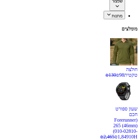
שפצור
מתנות
מומלצים
חולצה
טקטית
98
₪
130
₪
שעון ספורט
חכם
(Forerunner
265 (46mm)
(010-02810-
₪
2,465
₪
1,849
10H