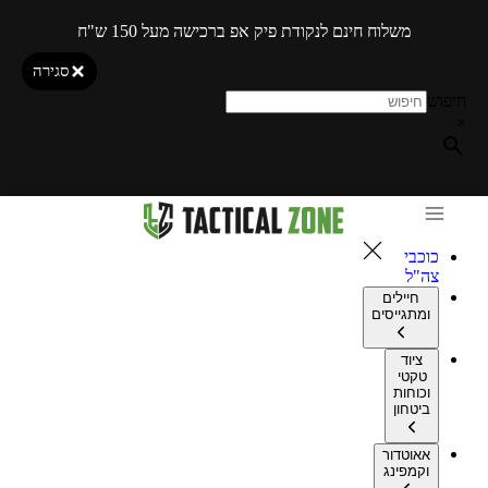
משלוח חינם לנקודת פיק אפ ברכישה מעל 150 ש"ח
סגירה
חיפוש
×
כוכבי
צה"ל
חיילים
ומתגייסים
ציוד
טקטי
וכוחות
ביטחון
אאוטדור
וקמפינג