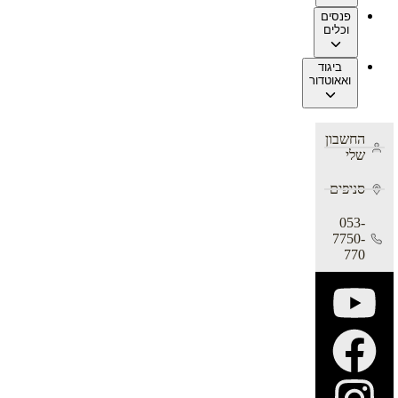
פנסים
וכלים
ביגוד
ואאוטדור
החשבון
שלי
סניפים
053-
7750-
770