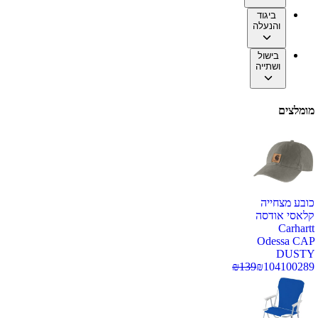
ביגוד
והנעלה
בישול
ושתייה
מומלצים
כובע מצחייה
קלאסי אודסה
Carhartt
Odessa CAP
DUSTY
₪
139
₪
104
100289