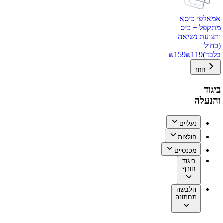
אמאלפי כיסא
מתקפל + כיס
ורצועת נשיאה
(כחול
בלבד)
119
₪
159
₪
חזור
ביגוד
והנעלה
נעליים
חולצות
מכנסיים
ביגוד
חורף
הלבשה
תחתונה