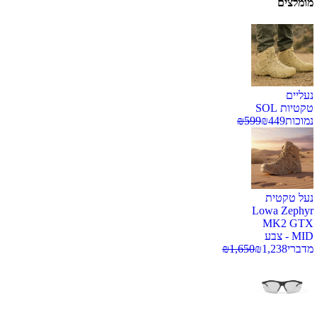
מומלצים
נעליים
טקטיות SOL
נמוכות
449
₪
599
₪
נעל טקטית
Lowa Zephyr
MK2 GTX
MID - צבע
מדברי
1,238
₪
1,650
₪