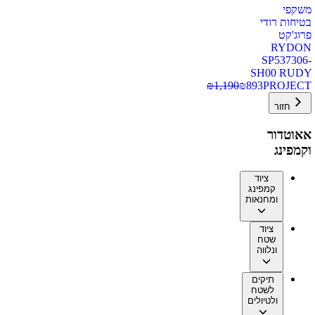
משקפי
בטיחות רודי
פרוג'קט
RYDON
SP537306-
SH00 RUDY
₪
1,190
₪
893
PROJECT
חזור
אאוטדור
וקמפינג
ציוד
קמפינג
ומחנאות
ציוד
שטח
ונלווה
תיקים
לשטח
ולטיולים